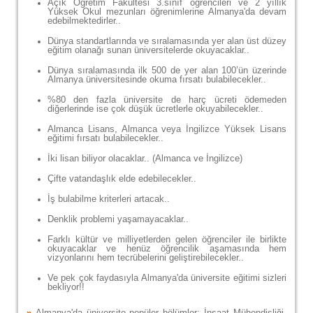
Açık Öğretim Fakültesi 3.sınıf öğrencileri ve 2 yıllık
Yüksek Okul mezunları öğrenimlerine Almanya'da devam
edebilmektedirler..
Dünya standartlarında ve sıralamasında yer alan üst düzey
eğitim olanağı sunan üniversitelerde okuyacaklar..
Dünya sıralamasında ilk 500 de yer alan 100’ün üzerinde
Almanya üniversitesinde okuma fırsatı bulabilecekler..
%80 den fazla üniversite de harç ücreti ödemeden
diğerlerinde ise çok düşük ücretlerle okuyabilecekler..
Almanca Lisans, Almanca veya İngilizce Yüksek Lisans
eğitimi fırsatı bulabilecekler..
İki lisan biliyor olacaklar.. (Almanca ve İngilizce)
Çifte vatandaşlık elde edebilecekler..
İş bulabilme kriterleri artacak..
Denklik problemi yaşamayacaklar..
Farklı kültür ve milliyetlerden gelen öğrenciler ile birlikte
okuyacaklar ve henüz öğrencilik aşamasında hem
vizyonlarını hem tecrübelerini geliştirebilecekler..
Ve pek çok faydasıyla Almanya'da üniversite eğitimi sizleri
bekliyor!!
»
Almanya'da üniversite popüler bölümler; İnşaat Mühendisliği,