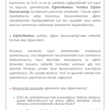
katılımınızı en hızlı ve en iyi şartlarda sağlayabilmek için kayıt
ve başvuru işlemlerinizde
EğitimNoktası Yurtdışı Eğitim
Danışmanlığı
tecrübesiyle yanınızda olmaktadır. Yüksek eğitim
standartlarına sahip Avusturya Üniversitelerinde eğitim
olanaklarından faydalanabilmek için bizi arayabilir veya online
başvuru formumuzu doldurarak işlemlerinizi başlatabilirsiniz..
»
EğitimNoktası
yurtdışı eğitim danışmanlığı'ndan rehberlik
hizmeti alan öğrencilerin;
Almanya üniversite kayıt işlemlerinden konaklama
ayarlamasına, vize belgelerinin tercümelerinden vize formlarının
doldurulmasına, hava alanından alınmalarına ve eğitim
dönemleri boyunca rehberlik hizmetleri verilmesi gibi tüm
işlemleri Almanya içinden lokal danışmanlarımız aracılığıyla
yapmaktayız. Bu sayede eksiksiz, hızlı ve güvenilir şekilde tüm
işlemlerinizin yapılmasına olanak sağlıyoruz.
»
Almanya'da üniversite
eğitimlerini alan öğrencilerimiz;
ÖSS ile yerleştirilmeye hak kazandığınız bölümü aldığınız
puana bakılmaksızın üst düzey eğitim olanakları sunan
Almanya üniversitelerinde okuma fırsatı!!