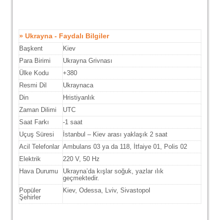
» Ukrayna - Faydalı Bilgiler
Başkent
Kiev
Para Birimi
Ukrayna Grivnası
Ülke Kodu
+380
Resmi Dil
Ukraynaca
Din
Hristiyanlık
Zaman Dilimi
UTC
Saat Farkı
-1 saat
Uçuş Süresi
İstanbul – Kiev arası yaklaşık 2 saat
Acil Telefonlar
Ambulans 03 ya da 118, İtfaiye 01, Polis 02
Elektrik
220 V, 50 Hz
Hava Durumu
Ukrayna’da kışlar soğuk, yazlar ılık
geçmektedir
.
Popüler
Kiev, Odessa, Lviv, Sivastopol
Şehirler