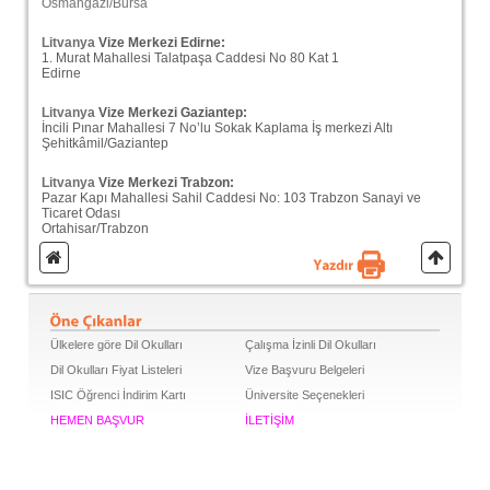
Osmangazi/Bursa
Litvanya
Vize Merkezi Edirne:
1. Murat Mahallesi Talatpaşa Caddesi No 80 Kat 1
Edirne
Litvanya
Vize Merkezi Gaziantep:
İncili Pınar Mahallesi 7 No’lu Sokak Kaplama İş merkezi Altı
Şehitkâmil/Gaziantep
Litvanya
Vize Merkezi Trabzon:
Pazar Kapı Mahallesi Sahil Caddesi No: 103 Trabzon Sanayi ve
Ticaret Odası
Ortahisar/Trabzon
Ülkelere göre Dil Okulları
Çalışma İzinli Dil Okulları
Dil Okulları Fiyat Listeleri
Vize Başvuru Belgeleri
ISIC Öğrenci İndirim Kartı
Üniversite Seçenekleri
HEMEN BAŞVUR
İLETİŞİM