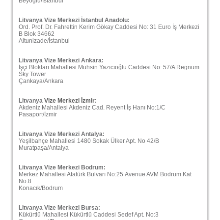
Beyoğlu/İstanbul
Litvanya
Vize Merkezi İstanbul Anadolu:
Ord. Prof. Dr. Fahrettin Kerim Gökay Caddesi No: 31 Euro İş Merkezi
B Blok 34662
Altunizade/İstanbul
Litvanya
Vize Merkezi Ankara:
İşçi Blokları Mahallesi Muhsin Yazıcıoğlu Caddesi No: 57/A Regnum
Sky Tower
Çankaya/Ankara
Litvanya
Vize Merkezi İzmir:
Akdeniz Mahallesi Akdeniz Cad. Reyent İş Hanı No:1/C
Pasaport/İzmir
Litvanya
Vize Merkezi Antalya:
Yeşilbahçe Mahallesi 1480 Sokak Ülker Apt. No 42/B
Muratpaşa/Antalya
Litvanya
Vize Merkezi Bodrum:
Merkez Mahallesi Atatürk Bulvarı No:25
Avenue AVM
Bodrum Kat
No:8
Konacık/Bodrum
Litvanya
Vize Merkezi Bursa:
Kükürtlü Mahallesi Kükürtlü Caddesi Sedef Apt. No:3