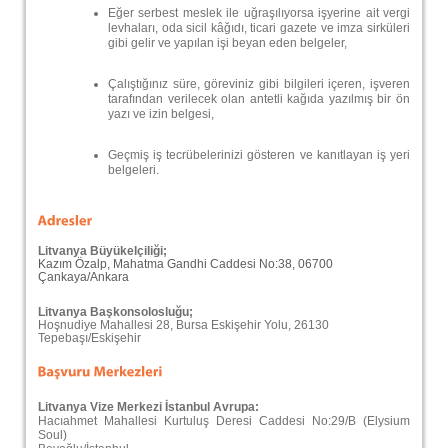
Eğer serbest meslek ile uğraşılıyorsa işyerine ait vergi
levhaları, oda sicil kâğıdı, ticari gazete ve imza sirküleri
gibi gelir ve yapılan işi beyan eden belgeler,
Çalıştığınız süre, göreviniz gibi bilgileri içeren, işveren
tarafından verilecek olan antetli kağıda yazılmış bir ön
yazı ve izin belgesi,
Geçmiş iş tecrübelerinizi gösteren ve kanıtlayan iş yeri
belgeleri.
Litvanya Büyükelçiliği;
Kazım Özalp, Mahatma Gandhi Caddesi No:38, 06700
Çankaya/Ankara
Litvanya Başkonsolosluğu;
Hoşnudiye Mahallesi 28, Bursa Eskişehir Yolu, 26130
Tepebaşı/Eskişehir
Litvanya Vize Merkezi İstanbul Avrupa:
Hacıahmet Mahallesi Kurtuluş Deresi Caddesi No:29/B (Elysium
Soul)