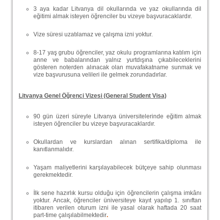
3 aya kadar Litvanya dil okullarında ve yaz okullarında dil
eğitimi almak isteyen öğrenciler bu vizeye başvuracaklardır.
Vize süresi uzatılamaz ve çalışma izni yoktur.
8-17 yaş grubu öğrenciler, yaz okulu programlarına katılım için
anne ve babalarından yalnız yurtdışına çıkabileceklerini
gösteren noterden alınacak olan muvafakatname sunmak ve
vize başvurusuna velileri ile gelmek zorundadırlar.
Litvanya Genel Öğrenci Vizesi (General Student Visa)
90 gün üzeri süreyle Litvanya üniversitelerinde eğitim almak
isteyen öğrenciler bu vizeye başvuracaklardır.
Okullardan ve kurslardan alınan sertifika/diploma ile
kanıtlanmalıdır.
Yaşam maliyetlerini karşılayabilecek bütçeye sahip olunması
gerekmektedir.
İlk sene hazırlık kursu olduğu için öğrencilerin çalışma imkânı
yoktur. Ancak, öğrenciler üniversiteye kayıt yapılıp 1. sınıftan
itibaren verilen oturum izni ile yasal olarak haftada 20 saat
part-time çalışılabilmektedir
.