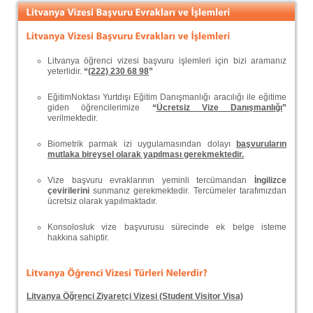
Litvanya öğrenci vizesi başvuru işlemleri için bizi aramanız
yeterlidir.
“
(222) 230 68 98
”
EğitimNoktası Yurtdışı Eğitim Danışmanlığı aracılığı ile eğitime
giden öğrencilerimize
“
Ücretsiz Vize Danışmanlığı
”
verilmektedir.
Biometrik parmak izi uygulamasından dolayı
başvuruların
mutlaka bireysel olarak yapılması gerekmektedir.
Vize başvuru evraklarının yeminli tercümandan
İngilizce
çevirilerini
sunmanız gerekmektedir. Tercümeler tarafımızdan
ücretsiz olarak yapılmaktadır.
Konsolosluk vize başvurusu sürecinde ek belge isteme
hakkına sahiptir.
Litvanya Öğrenci Ziyaretçi Vizesi (Student Visitor Visa)