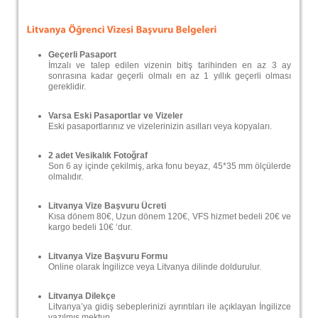
Geçerli Pasaport
İmzalı ve talep edilen vizenin bitiş tarihinden en az 3 ay
sonrasına kadar geçerli olmalı en az 1 yıllık geçerli olması
gereklidir.
Varsa Eski Pasaportlar ve Vizeler
Eski pasaportlarınız ve vizelerinizin asılları veya kopyaları.
2 adet Vesikalık Fotoğraf
Son 6 ay içinde çekilmiş, arka fonu beyaz, 45*35 mm ölçülerde
olmalıdır.
Litvanya Vize Başvuru Ücreti
Kısa dönem 80€, Uzun dönem 120€, VFS hizmet bedeli 20€ ve
kargo bedeli 10€ ‘dur.
Litvanya Vize Başvuru Formu
Online olarak İngilizce veya Litvanya dilinde doldurulur.
Litvanya Dilekçe
Litvanya’ya gidiş sebeplerinizi ayrıntıları ile açıklayan İngilizce
yazılmış mektup.