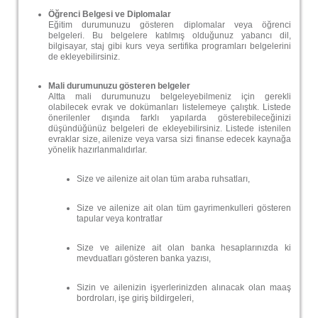
Öğrenci Belgesi ve Diplomalar
Eğitim durumunuzu gösteren diplomalar veya öğrenci
belgeleri. Bu belgelere katılmış olduğunuz yabancı dil,
bilgisayar, staj gibi kurs veya sertifika programları belgelerini
de ekleyebilirsiniz.
Mali durumunuzu gösteren belgeler
Altta mali durumunuzu belgeleyebilmeniz için gerekli
olabilecek evrak ve dokümanları listelemeye çalıştık. Listede
önerilenler dışında farklı yapılarda gösterebileceğinizi
düşündüğünüz belgeleri de ekleyebilirsiniz. Listede istenilen
evraklar size, ailenize veya varsa sizi finanse edecek kaynağa
yönelik hazırlanmalıdırlar.
Size ve ailenize ait olan tüm araba ruhsatları,
Size ve ailenize ait olan tüm gayrimenkulleri gösteren
tapular veya kontratlar
Size ve ailenize ait olan banka hesaplarınızda ki
mevduatları gösteren banka yazısı,
Sizin ve ailenizin işyerlerinizden alınacak olan maaş
bordroları, işe giriş bildirgeleri,