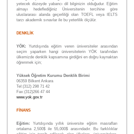
yetecek düzeyde yabancı dil bilginizin olduğudur. Eğitim
almayı hedeflediğiniz Üniversitenin tercihine göre
uluslararası alanda geçerliliği olan TOEFL veya IELTS
tarzı akademik sınavlar ile bu yeterlilik ölçülür.
DENKLİK
YÖK:
Yurtdışında eğitim veren üniversiteler arasından
seçim yaparken hangi üniversitelerin YÖK tarafından
ülkemizde denklik kapsamına girdiğini en doğru kaynaktan
öğrenmek için;
Yüksek Öğretim Kurumu Denklik Birimi
06359 Bilkent Ankara
Tel:(312) 298 71 42
Fax:(312)266 47 44
www.yok.gov.tr
FİNANS
Eğitim:
Yurtdışında yıllık üniversite eğitim masrafları
ortalama 2,500$ ile 55,000$ arasındadır. Bu farklılıklar