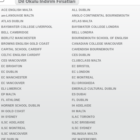
ACE ENGLISH MALTA
ALL DUBLIN
am-LANGUAGE MALTA
ANGLO CONTINENTAL BOURNEMOUTH
ATLAS DUBLIN
ATLAS MALTA
BAYSWATER COLLEGE LIVERPOOL
BAYSWATER COLLEGE LONDRA
BELL CAMBRIDGE
BELL LONDRA
BERLITZ MANCHESTER
BOURNEMOUTH SCHOOL OF ENGLISH
BROWNS ENGLISH GOLD COAST
CANADIAN COLLEGE VANCOUVER
CAPITAL SCHOOL CARDIFF
CAVENDISH BOURNEMOUTH
CELTIC ENGLISH CARDIFF
CES DUBLIN
CES VANCOUVER
CLUBCLASS MALTA
EC BRIGHTON
EC BRISTOL
EC DUBLIN
EC LONDON
EC MANCHESTER
EC MONTREAL
EC VANCOUVER
ELI DROGHEDA
ELI LIMERICK
EMERALD CULTURAL DUBLIN
EP MALTA
ES DUBAI
FL ATHLONE
FL DUBLIN
HORNER SCHOOL DUBLIN
IH ADELAIDE
IH GOLD COAST
IH MALTA
IH SYDNEY
ILAC TORONTO
ILSC ADELAIDE
ILSC BRISBANE
ILSC MONTREAL
ILSC SYDNEY
ILSC VANCOUVER
INLINGUA MALTA
ISE DUBLIN
ISE WATERFORD