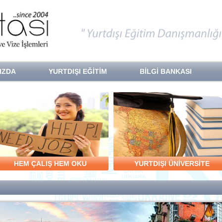
IZDA
YURTDIŞI EĞİTİM
BİLGİ BANKASI
HEM ÇALIŞ HEM OKU
YURTDIŞI ÜNİVERSİTE