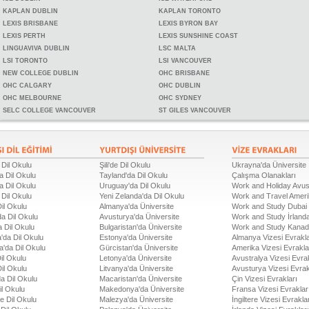
KAPLAN DUBLIN
KAPLAN TORONTO
LEXIS BRISBANE
LEXIS BYRON BAY
LEXIS PERTH
LEXIS SUNSHINE COAST
LINGUAVIVA DUBLIN
LSC MALTA
LSI TORONTO
LSI VANCOUVER
NEW COLLEGE DUBLIN
OHC BRISBANE
OHC CALGARY
OHC DUBLIN
OHC MELBOURNE
OHC SYDNEY
SELC COLLEGE VANCOUVER
ST GILES VANCOUVER
 Dil Okulu
Şili'de Dil Okulu
Ukrayna'da Üniversite
a Dil Okulu
Tayland'da Dil Okulu
Çalışma Olanakları
a Dil Okulu
Uruguay'da Dil Okulu
Work and Holiday Avus
 Dil Okulu
Yeni Zelanda'da Dil Okulu
Work and Travel Amer
Dil Okulu
Almanya'da Üniversite
Work and Study Dubai
a Dil Okulu
Avusturya'da Üniversite
Work and Study İrland
 Dil Okulu
Bulgaristan'da Üniversite
Work and Study Kana
'da Dil Okulu
Estonya'da Üniversite
Almanya Vizesi Evrakla
a'da Dil Okulu
Gürcistan'da Üniversite
Amerika Vizesi Evrakla
il Okulu
Letonya'da Üniversite
Avustralya Vizesi Evrak
Dil Okulu
Litvanya'da Üniversite
Avusturya Vizesi Evrak
a Dil Okulu
Macaristan'da Üniversite
Çin Vizesi Evrakları
il Okulu
Makedonya'da Üniversite
Fransa Vizesi Evraklar
de Dil Okulu
Malezya'da Üniversite
İngiltere Vizesi Evrakla