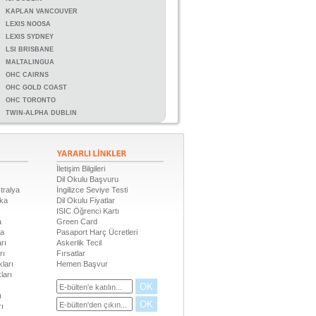
KAPLAN VANCOUVER
LEXIS NOOSA
LEXIS SYDNEY
LSI BRISBANE
MALTALINGUA
OHC CAIRNS
OHC GOLD COAST
OHC TORONTO
TWIN-ALPHA DUBLIN
İletişim Bilgileri
Dil Okulu Başvuru
tralya
İngilizce Seviye Testi
ika
Dil Okulu Fiyatlar
ISIC Öğrenci Kartı
a
Green Card
da
Pasaport Harç Ücretleri
rı
Askerlik Tecil
rı
Fırsatlar
ları
Hemen Başvur
ları
OK
ı
OK
rı