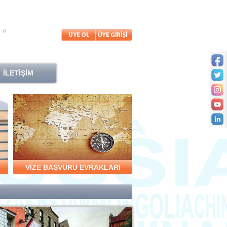
İLETİŞİM
VİZE BAŞVURU EVRAKLARI