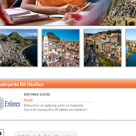
Bolivya'nın en gelişmiş şehri ve başkenti
Sucre'de İspanyolca dil eğitimi sizi bekliyor.!