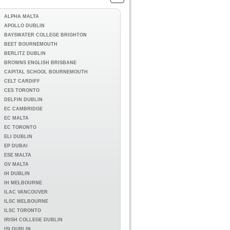
ALPHA MALTA
APOLLO DUBLIN
BAYSWATER COLLEGE BRIGHTON
BEET BOURNEMOUTH
BERLITZ DUBLIN
BROWNS ENGLISH BRISBANE
CAPITAL SCHOOL BOURNEMOUTH
CELT CARDIFF
CES TORONTO
DELFIN DUBLIN
EC CAMBRIDGE
EC MALTA
EC TORONTO
ELI DUBLIN
EP DUBAI
ESE MALTA
GV MALTA
IH DUBLIN
IH MELBOURNE
ILAC VANCOUVER
ILSC MELBOURNE
ILSC TORONTO
IRISH COLLEGE DUBLIN
ISI DUBLIN