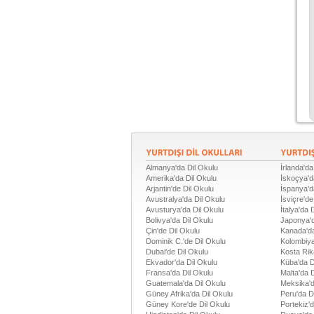
Almanya'da Dil Okulu
İrlanda'da
Amerika'da Dil Okulu
İskoçya'd
Arjantin'de Dil Okulu
İspanya'd
Avustralya'da Dil Okulu
İsviçre'de
Avusturya'da Dil Okulu
İtalya'da 
Bolivya'da Dil Okulu
Japonya'd
Çin'de Dil Okulu
Kanada'da
Dominik C.'de Dil Okulu
Kolombiya
Dubai'de Dil Okulu
Kosta Rik
Ekvador'da Dil Okulu
Küba'da D
Fransa'da Dil Okulu
Malta'da 
Guatemala'da Dil Okulu
Meksika'd
Güney Afrika'da Dil Okulu
Peru'da D
Güney Kore'de Dil Okulu
Portekiz'