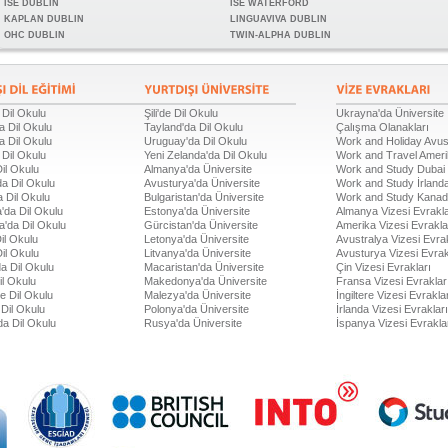
ISE DUBLIN
ISE WATERFORD
KAPLAN DUBLIN
LINGUAVIVA DUBLIN
OHC DUBLIN
TWIN-ALPHA DUBLIN
 Dil Okulu
Şili'de Dil Okulu
Ukrayna'da Üniversite
a Dil Okulu
Tayland'da Dil Okulu
Çalışma Olanakları
a Dil Okulu
Uruguay'da Dil Okulu
Work and Holiday Avus
 Dil Okulu
Yeni Zelanda'da Dil Okulu
Work and Travel Amer
Dil Okulu
Almanya'da Üniversite
Work and Study Dubai
a Dil Okulu
Avusturya'da Üniversite
Work and Study İrland
 Dil Okulu
Bulgaristan'da Üniversite
Work and Study Kana
'da Dil Okulu
Estonya'da Üniversite
Almanya Vizesi Evrakla
a'da Dil Okulu
Gürcistan'da Üniversite
Amerika Vizesi Evrakla
il Okulu
Letonya'da Üniversite
Avustralya Vizesi Evrak
Dil Okulu
Litvanya'da Üniversite
Avusturya Vizesi Evrak
a Dil Okulu
Macaristan'da Üniversite
Çin Vizesi Evrakları
il Okulu
Makedonya'da Üniversite
Fransa Vizesi Evraklar
de Dil Okulu
Malezya'da Üniversite
İngiltere Vizesi Evrakla
Dil Okulu
Polonya'da Üniversite
İrlanda Vizesi Evrakları
da Dil Okulu
Rusya'da Üniversite
İspanya Vizesi Evrakla