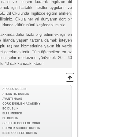
anlı ve iletişim kurarak İngilizce dil
zlemek için haftalık testler uygulanır ve
ISE Dil Okulunda İngilizce eğitim alırken,
ilirsiniz. Okula her yıl dünyanın dört bir
İrlanda kültürününü keşfedebilirsiniz.
akkında daha fazla bilgi edinmek için en
le İrlanda yaşam tarzına dalmak isteyen
 toplu taşıma hizmetlerine yakın bir yerde
eri gerekmektedir. Tüm öğrencilere en az
Dublin şehir merkezine yürüyerek 20 - 40
e 40 dakika uzaklıktadır.
APOLLO DUBLIN
ATLANTIC DUBLIN
AVANTI NAAS
CORK ENGLISH ACADEMY
EC DUBLIN
ELI LIMERICK
FL DUBLIN
GRIFFITH COLLEGE CORK
HORNER SCHOOL DUBLIN
IRISH COLLEGE DUBLIN