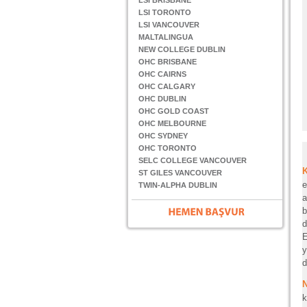
LSI BRISBANE
LSI TORONTO
LSI VANCOUVER
MALTALINGUA
NEW COLLEGE DUBLIN
OHC BRISBANE
OHC CAIRNS
OHC CALGARY
OHC DUBLIN
OHC GOLD COAST
OHC MELBOURNE
OHC SYDNEY
OHC TORONTO
SELC COLLEGE VANCOUVER
ST GILES VANCOUVER
e
TWIN-ALPHA DUBLIN
a
b
d
E
y
d
N
k