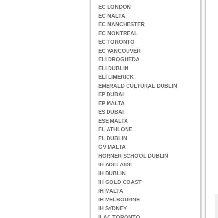
EC LONDON
EC MALTA
EC MANCHESTER
EC MONTREAL
EC TORONTO
EC VANCOUVER
ELI DROGHEDA
ELI DUBLIN
ELI LIMERICK
EMERALD CULTURAL DUBLIN
EP DUBAI
EP MALTA
ES DUBAI
ESE MALTA
FL ATHLONE
FL DUBLIN
GV MALTA
HORNER SCHOOL DUBLIN
IH ADELAIDE
IH DUBLIN
IH GOLD COAST
IH MALTA
IH MELBOURNE
IH SYDNEY
ILAC TORONTO