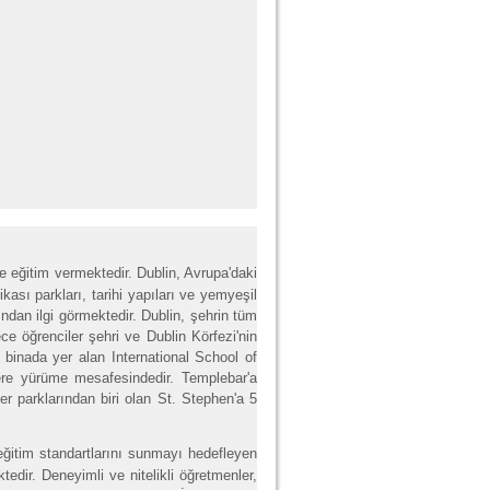
de eğitim vermektedir. Dublin, Avrupa'daki
ası parkları, tarihi yapıları ve yemyeşil
ından ilgi görmektedir. Dublin, şehrin tüm
ce öğrenciler şehri ve Dublin Körfezi'nin
ı binada yer alan International School of
lere yürüme mesafesindedir. Templebar'a
er parklarından biri olan St. Stephen'a 5
ğitim standartlarını sunmayı hedefleyen
tedir. Deneyimli ve nitelikli öğretmenler,