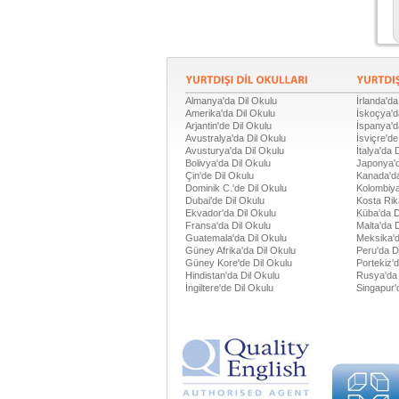
Almanya'da Dil Okulu
İrlanda'da
Amerika'da Dil Okulu
İskoçya'd
Arjantin'de Dil Okulu
İspanya'd
Avustralya'da Dil Okulu
İsviçre'de
Avusturya'da Dil Okulu
İtalya'da 
Bolivya'da Dil Okulu
Japonya'd
Çin'de Dil Okulu
Kanada'da
Dominik C.'de Dil Okulu
Kolombiya
Dubai'de Dil Okulu
Kosta Rik
Ekvador'da Dil Okulu
Küba'da D
Fransa'da Dil Okulu
Malta'da 
Guatemala'da Dil Okulu
Meksika'd
Güney Afrika'da Dil Okulu
Peru'da D
Güney Kore'de Dil Okulu
Portekiz'
Hindistan'da Dil Okulu
Rusya'da 
İngiltere'de Dil Okulu
Singapur'