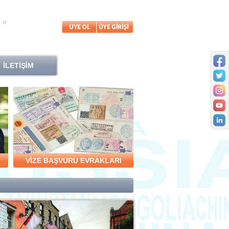
İLETİŞİM
VİZE BAŞVURU EVRAKLARI