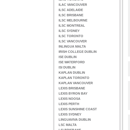
ILAC VANCOUVER
ILSC ADELAIDE
ILSC BRISBANE
ILSC MELBOURNE
ILSC MONTREAL
ILSC SYDNEY
ILSC TORONTO
ILSC VANCOUVER
INLINGUA MALTA
IRISH COLLEGE DUBLIN
ISE DUBLIN
ISE WATERFORD
ISI DUBLIN
KAPLAN DUBLIN
KAPLAN TORONTO
KAPLAN VANCOUVER
LEXIS BRISBANE
LEXIS BYRON BAY
LEXIS NOOSA
LEXIS PERTH
LEXIS SUNSHINE COAST
LEXIS SYDNEY
LINGUAVIVA DUBLIN
LSC MALTA