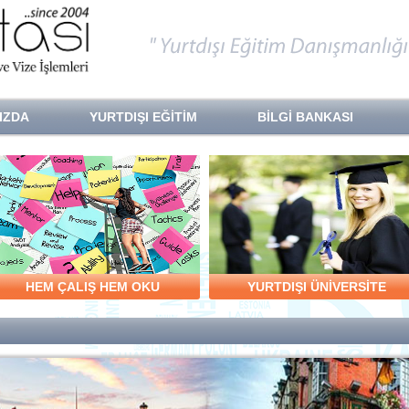
IZDA
YURTDIŞI EĞİTİM
BİLGİ BANKASI
HEM ÇALIŞ HEM OKU
YURTDIŞI ÜNİVERSİTE