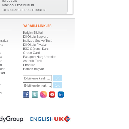
ISI DUBLIN
NEW COLLEGE DUBLIN
TWIN-CHAPTER HOUSE DUBLIN
İletişim Bilgileri
Dil Okulu Başvuru
tralya
İngilizce Seviye Testi
ika
Dil Okulu Fiyatlar
ISIC Öğrenci Kartı
a
Green Card
da
Pasaport Harç Ücretleri
rı
Askerlik Tecil
rı
Fırsatlar
ları
Hemen Başvur
ları
OK
ı
OK
rı
rı