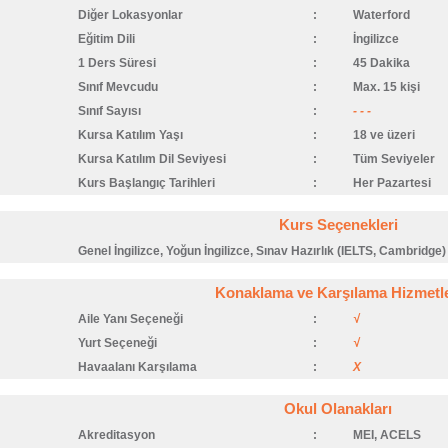
Diğer Lokasyonlar
:
Waterford
Eğitim Dili
:
İngilizce
1 Ders Süresi
:
45 Dakika
Sınıf Mevcudu
:
Max. 15 kişi
Sınıf Sayısı
:
- - -
Kursa Katılım Yaşı
:
18 ve üzeri
Kursa Katılım Dil Seviyesi
:
Tüm Seviyeler
Kurs Başlangıç Tarihleri
:
Her Pazartesi
Kurs Seçenekleri
Genel İngilizce, Yoğun İngilizce, Sınav Hazırlık (IELTS, Cambridge)
Konaklama ve Karşılama Hizmetle
Aile Yanı Seçeneği
:
√
Yurt Seçeneği
:
√
Havaalanı Karşılama
:
X
Okul Olanakları
Akreditasyon
:
MEI, ACELS