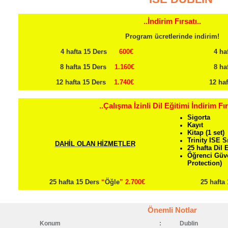
..İndirim Fırsatı..
Program ücretlerinde indirim!
4 hafta 15 Ders
600€
4 ha
8 hafta 15 Ders
1.160€
8 haf
12 hafta 15 Ders
1.740€
12 ha
..Çalışma İzinli Dil Eğitimi İndirim Fır
Sigorta
Kayıt
Kitap (1 set)
Trinity ISE S
DAHİL OLAN HİZMETLER
25 hafta Dil 
Öğrenci Güve
Protection)
25 hafta 15 Ders
“
Öğle
”
2.700€
25 hafta 
Önemli Notlar
Konum
:
Dublin