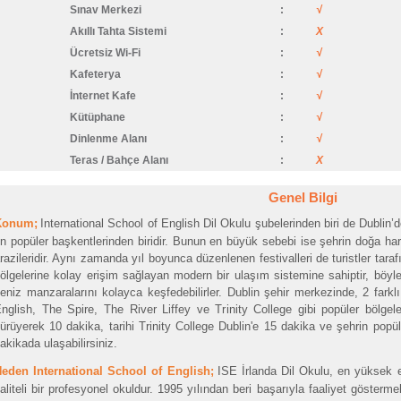
Sınav Merkezi
:
√
Akıllı Tahta Sistemi
:
X
Ücretsiz Wi-Fi
:
√
Kafeterya
:
√
İnternet Kafe
:
√
Kütüphane
:
√
Dinlenme Alanı
:
√
Teras / Bahçe Alanı
:
X
Genel Bilgi
Konum;
International School of English Dil Okulu şubelerinden biri de Dublin’
n popüler başkentlerinden biridir. Bunun en büyük sebebi ise şehrin doğa harik
razileridir. Aynı zamanda yıl boyunca düzenlenen festivalleri de turistler taraf
ölgelerine kolay erişim sağlayan modern bir ulaşım sistemine sahiptir, böyle
eniz manzaralarını kolayca keşfedebilirler. Dublin şehir merkezinde, 2 farkl
nglish, The Spire, The River Liffey ve Trinity College gibi popüler bölge
ürüyerek 10 dakika, tarihi Trinity College Dublin'e 15 dakika ve şehrin popül
akikada ulaşabilirsiniz.
eden International School of English;
ISE İrlanda Dil Okulu, en yüksek e
aliteli bir profesyonel okuldur. 1995 yılından beri başarıyla faaliyet göstermek