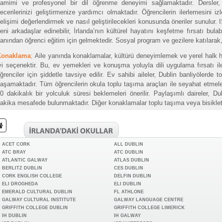
amimi ve profesyonel bir dil öğrenme deneyimi sağlamaktadır. Dersler, c
ecerilerinizi geliştirmenize yardımcı olmaktadır. Öğrencilerin ilerlemesini i
elişimi değerlendirmek ve nasıl geliştirilecekleri konusunda öneriler sunulur. 
eni arkadaşlar edinebilir, İrlanda’nın kültürel hayatını keşfetme fırsatı bulab
anından öğrenci eğitim için gelmektedir. Sosyal program ve gezilere katılarak, 
Konaklama
;
Aile yanında konaklamalar, kültürü deneyimlemek ve yerel halk h
yi seçenektir. Bu, ev yemekleri ve konuşma yoluyla dili uygulama fırsatı i
ğrenciler için şiddetle tavsiye edilir. Ev sahibi aileler, Dublin banliyölerde
aşamaktadır. Tüm öğrencilerin okula toplu taşıma araçları ile seyahat etmel
0 dakikalık bir yolculuk süresi beklemeleri önerilir. Paylaşımlı daireler, 
akika mesafede bulunmaktadır. Diğer konaklamalar toplu taşıma veya bisikletl
ACET CORK
ALL DUBLIN
ATC BRAY
ATC DUBLIN
ATLANTIC GALWAY
ATLAS DUBLIN
BERLITZ DUBLIN
CES DUBLIN
CORK ENGLISH COLLEGE
DELFIN DUBLIN
ELI DROGHEDA
ELI DUBLIN
EMERALD CULTURAL DUBLIN
FL ATHLONE
GALWAY CULTURAL INSTITUTE
GALWAY LANGUAGE CENTRE
GRIFFITH COLLEGE DUBLIN
GRIFFITH COLLEGE LIMERICK
IH DUBLIN
IH GALWAY