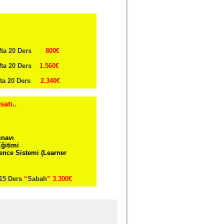
fta 20 Ders
800€
ta 20 Ders
1.560€
fta 20 Ders
2.340€
satı..
ınavı
Eğitimi
nce Sistemi (Learner
15 Ders
“
Sabah
”
3.300€