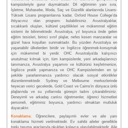
kampüsleriyle gurur duymaktadır. Dil eğitiminin yanı sıra,
İşletme, Muhasebe, Moda, Saç ve Güzellik alanlarında Lisans-
Yüksek Lisans programlarına kadar, Oxford House College’da
ihtiyacınız olan programı bulabilirsiniz. Avustralyalılar,
sıcakkanlı oluşları, kültürel çeşitlilikleri ve mükemmel eğitim
sistemi ile bilinmektedir. Avustralya, yıl boyunca önde gelen
eğitim tesisleri, birinci sınıf plajlar, nefes kesen manzaralar ve
güzel hava koşulları sunmaktadır. Bu yüzden Avustralya en
yaşanabilir ülkelerden biridir ve İngilizce öğrenmek-konuşmak
için mükemmel bi yerdir.
OHC Avustralya'da kalışınızı
unutulmaz kılmak için, tüm kampüslerde, yeni arkadaşlarınızı
tanımanıza, Avustralya yaşamını ve kültürünü keşfetmenize,
İngilizce pratik yapmanıza ve OHC Kampüslerinden en iyi
şekilde yararlanmanıza yardımcı olacak sosyal etkinlikler
düzenlenmektedir. Sydney ve Melbourne merkezlerinde
heyecan verici gecelerde, Gold Coast ve Cairns'in dünyaca ünlü
plajlarında ve su yollarında güneşin tadını çıkarabilirsiniz.
Deneyimli ve arkadaş canlısı öğretmenler, öğrenci hizmetleri
personeli, eğitiminiz boyunca, yardımcı olmaktan mutluluk
duyacaktır.
Konaklama
;
Öğrencilere, paylaşımlı evler ve aile yanı
konaklama hizmeti verilmektedir. Ev sahibi aileler genellikle
toplu taşıma araçlarıyla okuldan kolayca ulaşılabilmektedir. Aile