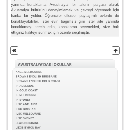
yanında konaklama, Avustralyalı bir ailenin parçası olarak
Avustralya kültürünü deneyimlemek ve çevreyi öğrenmek için
harika bir yoldur.
Öğrenciler dilerse, paylaşımlı evlerde de
konaklayabilirler. İster evin bağımsızlığını ister aile yanında
konaklamayı tercih edin, konaklama seçenekleri, size hak
ettiğiniz kaliteyi sunmak için özenle seçilmiştir.
ANCE MELBOURNE
BROWNS ENGLISH BRISBANE
BROWNS ENGLISH GOLD COAST
IH ADELAIDE
IH GOLD COAST
IH MELBOURNE
IH SYDNEY
ILSC ADELAIDE
ILSC BRISBANE
ILSC MELBOURNE
ILSC SYDNEY
LEXIS BRISBANE
LEXIS BYRON BAY