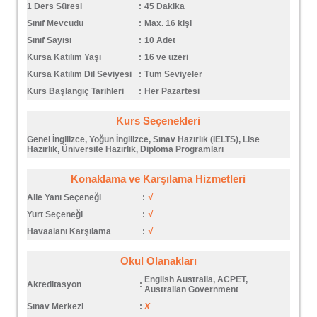
1 Ders Süresi
:
45 Dakika
Sınıf Mevcudu
:
Max. 16 kişi
Sınıf Sayısı
:
10 Adet
Kursa Katılım Yaşı
:
16 ve üzeri
Kursa Katılım Dil Seviyesi
:
Tüm Seviyeler
Kurs Başlangıç Tarihleri
:
Her Pazartesi
Kurs Seçenekleri
Genel İngilizce, Yoğun İngilizce, Sınav Hazırlık (IELTS), Lise
Hazırlık, Üniversite Hazırlık, Diploma Programları
Konaklama ve Karşılama Hizmetleri
Aile Yanı Seçeneği
:
√
Yurt Seçeneği
:
√
Havaalanı Karşılama
:
√
Okul Olanakları
English Australia, ACPET,
Akreditasyon
:
Australian Government
Sınav Merkezi
:
X