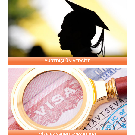
YURTDIŞI ÜNİVERSİTE
VİZE BAŞVURU EVRAKLARI