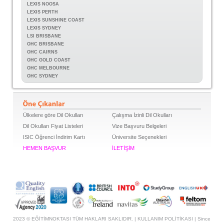
LEXIS NOOSA
LEXIS PERTH
LEXIS SUNSHINE COAST
LEXIS SYDNEY
LSI BRISBANE
OHC BRISBANE
OHC CAIRNS
OHC GOLD COAST
OHC MELBOURNE
OHC SYDNEY
Ülkelere göre Dil Okulları
Çalışma İzinli Dil Okulları
Dil Okulları Fiyat Listeleri
Vize Başvuru Belgeleri
ISIC Öğrenci İndirim Kartı
Üniversite Seçenekleri
HEMEN BAŞVUR
İLETİŞİM
2023 © EĞİTİMNOKTASI TÜM HAKLARI SAKLIDIR. |
KULLANIM POLİTİKASI
| Since