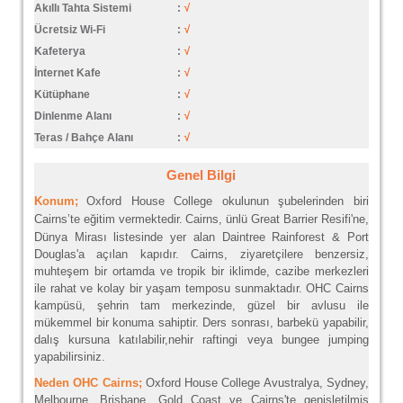
Akıllı Tahta Sistemi
:
√
Ücretsiz Wi-Fi
:
√
Kafeterya
:
√
İnternet Kafe
:
√
Kütüphane
:
√
Dinlenme Alanı
:
√
Teras / Bahçe Alanı
:
√
Genel Bilgi
Konum;
Oxford House College okulunun şubelerinden biri
Cairns’te eğitim vermektedir.
Cairns, ünlü Great Barrier Resifi'ne,
Dünya Mirası listesinde yer alan Daintree Rainforest & Port
Douglas'a açılan kapıdır. Cairns, ziyaretçilere benzersiz,
muhteşem bir ortamda ve tropik bir iklimde, cazibe merkezleri
ile rahat ve kolay bir yaşam temposu sunmaktadır. OHC Cairns
kampüsü, şehrin tam merkezinde, güzel bir avlusu ile
mükemmel bir konuma sahiptir. Ders sonrası, barbekü yapabilir,
dalış kursuna katılabilir,nehir raftingi veya bungee jumping
yapabilirsiniz.
Neden OHC Cairns;
Oxford House College Avustralya, Sydney,
Melbourne, Brisbane, Gold Coast ve Cairns'te genişletilmiş