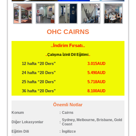
OHC CAIRNS
..İndirim Fırsatı..
..
Çalışma İzinli Dil Eğitimi
..
12 hafta “20 Ders”
3.015AUD
24 hafta “20 Ders”
5.490AUD
25 hafta “20 Ders”
5.718AUD
36 hafta “20 Ders”
8.100AUD
Önemli Notlar
Konum
:
Cairns
Sydney, Melbourne, Brisbane, Gold
Diğer Lokasyonlar
:
Coast
Eğitim Dili
:
İngilizce