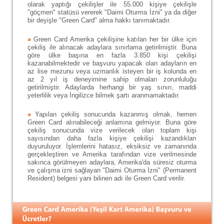
olarak yaptığı çekilişler ile 55.000 kişiye çekilişle
"göçmen" statüsü vererek "Daimi Oturma İzni" ya da diğer
bir deyişle "Green Card" alma hakkı tanımaktadır.
»
Green Card Amerika çekilişine katılan her bir ülke için
çekiliş ile alınacak adaylara sınırlama getirilmiştir. Buna
göre ülke başına en fazla 3.850 kişi çekilişi
kazanabilmektedir ve başvuru yapacak olan adayların en
az lise mezunu veya uzmanlık isteyen bir iş kolunda en
az 2 yıl iş deneyimine sahip olmaları zorunluluğu
getirilmiştir. Adaylarda herhangi bir yaş sınırı, maddi
yeterlilik veya İngilizce bilmek şartı aranmamaktadır.
»
Yapılan çekiliş sonucunda kazanmış olmak, hemen
Green Card alınabileceği anlamına gelmiyor. Buna göre
çekiliş sonucunda vize verilecek olan toplam kişi
sayısından daha fazla kişiye çekilişi kazandıkları
duyuruluyor. İşlemlerini hatasız, eksiksiz ve zamanında
gerçekleştiren ve Amerika tarafından vize verilmesinde
sakınca görülmeyen adaylara, Amerika'da süresiz oturma
ve çalışma izni sağlayan "Daimi Oturma İzni" (Permanent
Resident) belgesi yani bilinen adı ile Green Card verilir.