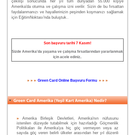
çekilişi sonucunda her yıl tüm dünyadan 55.000 kişiye
Amerika'da oturma ve çalışma izni verilir. Sizin de bu fırsattan
faydalanmanızı ve hayallerinizin peşinden koşmanızı sağlamak
için EğitimNoktası'nda buluştuk..
Son başvuru tarihi 7 Kasım!
Sizde Amerika'da yaşama ve çalışma fırsatlarından yararlanmak
için acele ediniz.
.
» » »
» » »
Green Card Online Başvuru Formu
»
Amerika Birleşik Devletleri, Amerika'nın nüfusunu
istenilen düzeyde tutabilmek için hazırladığı Göçmenlik
Politikaları ile Amerika'ya hiç göç vermeyen veya az
sayıda göç veren belirli ülkeler arasından her yıl düzenli