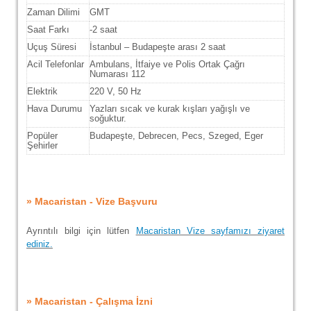
Zaman Dilimi
GMT
Saat Farkı
-2 saat
Uçuş Süresi
İstanbul – Budapeşte arası 2 saat
Acil Telefonlar
Ambulans, İtfaiye ve Polis Ortak Çağrı
Numarası 112
Elektrik
220 V, 50 Hz
Hava Durumu
Yazları sıcak ve kurak kışları yağışlı ve
soğuktur.
Popüler
Budapeşte, Debrecen, Pecs, Szeged, Eger
Şehirler
» Macaristan - Vize Başvuru
Ayrıntılı bilgi için lütfen
Macaristan Vize sayfamızı ziyaret
ediniz.
» Macaristan - Çalışma İzni