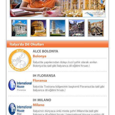
İtalya'da yapılarından dolayı kızıl şehir olarak anılan
Bolonya'da tatil gibi İtalyanca dil eğitimi fırsatı.!
İtalya'da Toskana bölgesinin başkenti Floransa'da tatil gibi
İtalyanca dil eğitimi fırsatı.!
İtalya'nın dünyaca ünlü moda şehri Milano'da tatil gibi
İtalyanca dil eğitimi fırsatı.! International House yurtdışı dil