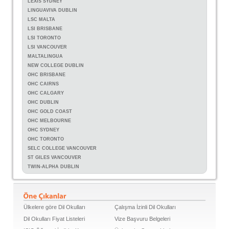
LEXIS SYDNEY
LINGUAVIVA DUBLIN
LSC MALTA
LSI BRISBANE
LSI TORONTO
LSI VANCOUVER
MALTALINGUA
NEW COLLEGE DUBLIN
OHC BRISBANE
OHC CAIRNS
OHC CALGARY
OHC DUBLIN
OHC GOLD COAST
OHC MELBOURNE
OHC SYDNEY
OHC TORONTO
SELC COLLEGE VANCOUVER
ST GILES VANCOUVER
TWIN-ALPHA DUBLIN
Ülkelere göre Dil Okulları
Çalışma İzinli Dil Okulları
Dil Okulları Fiyat Listeleri
Vize Başvuru Belgeleri