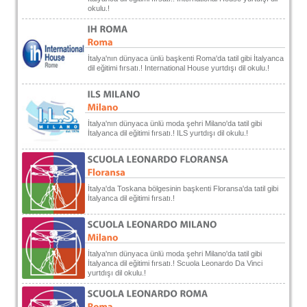
okulu.!
İtalya'nın dünyaca ünlü başkenti Roma'da tatil gibi İtalyanca
dil eğitimi fırsatı.! International House yurtdışı dil okulu.!
İtalya'nın dünyaca ünlü moda şehri Milano'da tatil gibi
İtalyanca dil eğitimi fırsatı.! ILS yurtdışı dil okulu.!
İtalya'da Toskana bölgesinin başkenti Floransa'da tatil gibi
İtalyanca dil eğitimi fırsatı.!
İtalya'nın dünyaca ünlü moda şehri Milano'da tatil gibi
İtalyanca dil eğitimi fırsatı.! Scuola Leonardo Da Vinci
yurtdışı dil okulu.!