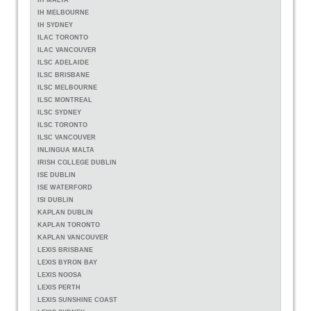
IH MALTA
IH MELBOURNE
IH SYDNEY
ILAC TORONTO
ILAC VANCOUVER
ILSC ADELAIDE
ILSC BRISBANE
ILSC MELBOURNE
ILSC MONTREAL
ILSC SYDNEY
ILSC TORONTO
ILSC VANCOUVER
INLINGUA MALTA
IRISH COLLEGE DUBLIN
ISE DUBLIN
ISE WATERFORD
ISI DUBLIN
KAPLAN DUBLIN
KAPLAN TORONTO
KAPLAN VANCOUVER
LEXIS BRISBANE
LEXIS BYRON BAY
LEXIS NOOSA
LEXIS PERTH
LEXIS SUNSHINE COAST