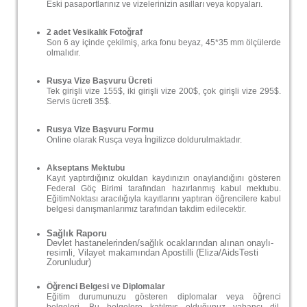
Eski pasaportlarınız ve vizelerinizin asılları veya kopyaları.
2 adet Vesikalık Fotoğraf
Son 6 ay içinde çekilmiş, arka fonu beyaz, 45*35 mm ölçülerde
olmalıdır.
Rusya Vize Başvuru Ücreti
Tek girişli vize 155$, iki girişli vize 200$, çok girişli vize 295$.
Servis ücreti 35$.
Rusya Vize Başvuru Formu
Online olarak Rusça veya İngilizce doldurulmaktadır.
Akseptans Mektubu
Kayıt yaptırdığınız okuldan kaydınızın onaylandığını gösteren
Federal Göç Birimi tarafından hazırlanmış kabul mektubu.
EğitimNoktası aracılığıyla kayıtlarını yaptıran öğrencilere kabul
belgesi danışmanlarımız tarafından takdim edilecektir.
Sağlık Raporu
Devlet hastanelerinden/sağlık ocaklarından alınan onaylı-
resimli, Vilayet makamından Apostilli (Eliza/AidsTesti
Zorunludur)
Öğrenci Belgesi ve Diplomalar
Eğitim durumunuzu gösteren diplomalar veya öğrenci