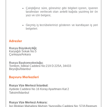
Çalıştığınız süre, göreviniz gibi bilgileri içeren, işveren
tarafından verilecek olan antetli kağıda yazılmış bir ön
yazı ve izin belgesi,
Geçmiş iş tecrübelerinizi gösteren ve kanıtlayan iş yeri
belgeleri.
Rusya Büyükelçiliği;
Karyağdı Sokak No:5
Çankaya/Ankara
Rusya Başkonsolosluğu;
Tomtom, İstiklal Caddesi No:219 D:225A, 34433
Beyoğlu/İstanbul
Rusya Vize Merkezi İstanbul:
Aydede Caddesi No 16 Koray Apartmanı Kat 2
Taksim/İstanbul
Rusya Vize Merkezi Ankara:
İşçi Blokları Mahallesi Muhsin Yazıcıoğlu Caddesi No: 57/A Regnum