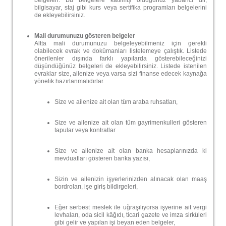
belgeleri. Bu belgelere katılmış olduğunuz yabancı dil,
bilgisayar, staj gibi kurs veya sertifika programları belgelerini
de ekleyebilirsiniz.​
Mali durumunuzu gösteren belgeler
Altta mali durumunuzu belgeleyebilmeniz için gerekli
olabilecek evrak ve dokümanları listelemeye çalıştık. Listede
önerilenler dışında farklı yapılarda gösterebileceğinizi
düşündüğünüz belgeleri de ekleyebilirsiniz. Listede istenilen
evraklar size, ailenize veya varsa sizi finanse edecek kaynağa
yönelik hazırlanmalıdırlar.
Size ve ailenize ait olan tüm araba ruhsatları,
Size ve ailenize ait olan tüm gayrimenkulleri gösteren
tapular veya kontratlar
Size ve ailenize ait olan banka hesaplarınızda ki
mevduatları gösteren banka yazısı,
Sizin ve ailenizin işyerlerinizden alınacak olan maaş
bordroları, işe giriş bildirgeleri,
Eğer serbest meslek ile uğraşılıyorsa işyerine ait vergi
levhaları, oda sicil kâğıdı, ticari gazete ve imza sirküleri
gibi gelir ve yapılan işi beyan eden belgeler,