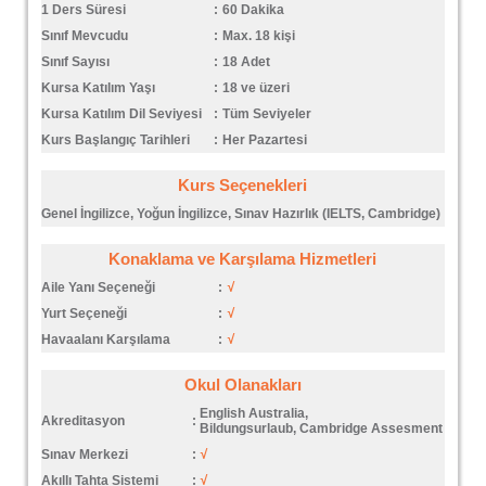
1 Ders Süresi
:
60 Dakika
Sınıf Mevcudu
:
Max. 18 kişi
Sınıf Sayısı
:
18 Adet
Kursa Katılım Yaşı
:
18 ve üzeri
Kursa Katılım Dil Seviyesi
:
Tüm Seviyeler
Kurs Başlangıç Tarihleri
:
Her Pazartesi
Kurs Seçenekleri
Genel İngilizce, Yoğun İngilizce, Sınav Hazırlık (IELTS, Cambridge)
Konaklama ve Karşılama Hizmetleri
Aile Yanı Seçeneği
:
√
Yurt Seçeneği
:
√
Havaalanı Karşılama
:
√
Okul Olanakları
English Australia,
Akreditasyon
:
Bildungsurlaub, Cambridge Assesment
Sınav Merkezi
:
√
Akıllı Tahta Sistemi
:
√