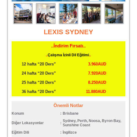
LEXIS SYDNEY
..İndirim Fırsatı..
..
Çalışma İzinli Dil Eğitimi
..
12 hafta “20 Ders”
3.960AUD
24 hafta “20 Ders”
7.920AUD
25 hafta “20 Ders”
8.250AUD
36 hafta “20 Ders”
11.880AUD
Önemli Notlar
Konum
:
Brisbane
Sydney, Perth, Noosa, Byron Bay,
Diğer Lokasyonlar
:
Sunshine Coast
Eğitim Dili
:
İngilizce