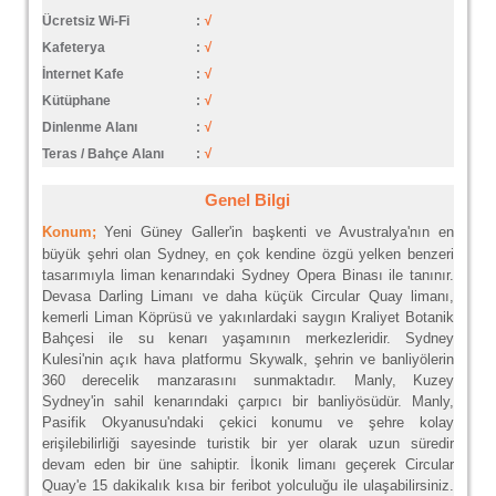
Ücretsiz Wi-Fi
:
√
Kafeterya
:
√
İnternet Kafe
:
√
Kütüphane
:
√
Dinlenme Alanı
:
√
Teras / Bahçe Alanı
:
√
Genel Bilgi
Konum;
Yeni Güney Galler'in başkenti ve Avustralya'nın en
büyük şehri olan Sydney, en çok kendine özgü yelken benzeri
tasarımıyla liman kenarındaki Sydney Opera Binası ile tanınır.
Devasa Darling Limanı ve daha küçük Circular Quay limanı,
kemerli Liman Köprüsü ve yakınlardaki saygın Kraliyet Botanik
Bahçesi ile su kenarı yaşamının merkezleridir. Sydney
Kulesi'nin açık hava platformu Skywalk, şehrin ve banliyölerin
360 derecelik manzarasını sunmaktadır. Manly, Kuzey
Sydney'in sahil kenarındaki çarpıcı bir banliyösüdür. Manly,
Pasifik Okyanusu'ndaki çekici konumu ve şehre kolay
erişilebilirliği sayesinde turistik bir yer olarak uzun süredir
devam eden bir üne sahiptir. İkonik limanı geçerek Circular
Quay'e 15 dakikalık kısa bir feribot yolculuğu ile ulaşabilirsiniz.