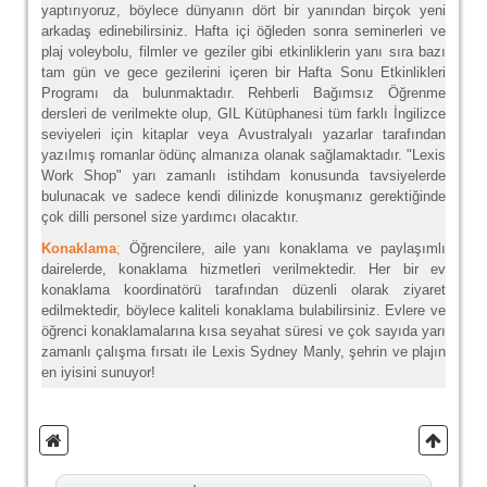
yaptırıyoruz, böylece dünyanın dört bir yanından birçok yeni
arkadaş edinebilirsiniz. Hafta içi öğleden sonra seminerleri ve
plaj voleybolu, filmler ve geziler gibi etkinliklerin yanı sıra bazı
tam gün ve gece gezilerini içeren bir Hafta Sonu Etkinlikleri
Programı da bulunmaktadır. Rehberli Bağımsız Öğrenme
dersleri de verilmekte olup, GIL Kütüphanesi tüm farklı İngilizce
seviyeleri için kitaplar veya Avustralyalı yazarlar tarafından
yazılmış romanlar ödünç almanıza olanak sağlamaktadır. "Lexis
Work Shop" yarı zamanlı istihdam konusunda tavsiyelerde
bulunacak ve sadece kendi dilinizde konuşmanız gerektiğinde
çok dilli personel size yardımcı olacaktır.
Konaklama
;
Öğrencilere, aile yanı konaklama ve paylaşımlı
dairelerde, konaklama hizmetleri verilmektedir. Her bir ev
konaklama koordinatörü tarafından düzenli olarak ziyaret
edilmektedir, böylece kaliteli konaklama bulabilirsiniz. Evlere ve
öğrenci konaklamalarına kısa seyahat süresi ve çok sayıda yarı
zamanlı çalışma fırsatı ile Lexis Sydney Manly, şehrin ve plajın
en iyisini sunuyor!