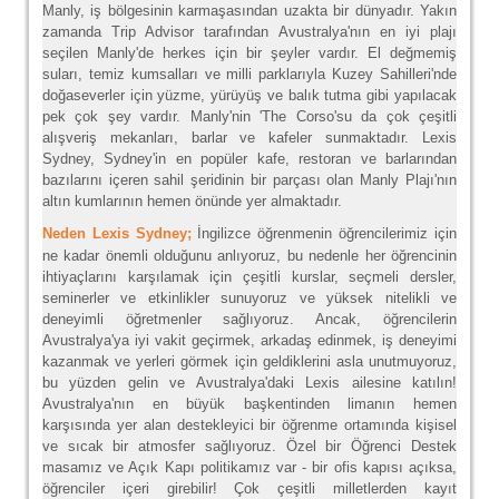
Manly, iş bölgesinin karmaşasından uzakta bir dünyadır. Yakın
zamanda Trip Advisor tarafından Avustralya'nın en iyi plajı
seçilen Manly'de herkes için bir şeyler vardır. El değmemiş
suları, temiz kumsalları ve milli parklarıyla Kuzey Sahilleri'nde
doğaseverler için yüzme, yürüyüş ve balık tutma gibi yapılacak
pek çok şey vardır. Manly'nin 'The Corso'su da çok çeşitli
alışveriş mekanları, barlar ve kafeler sunmaktadır. Lexis
Sydney, Sydney'in en popüler kafe, restoran ve barlarından
bazılarını içeren sahil şeridinin bir parçası olan Manly Plajı'nın
altın kumlarının hemen önünde yer almaktadır.
Neden Lexis Sydney;
İngilizce öğrenmenin öğrencilerimiz için
ne kadar önemli olduğunu anlıyoruz, bu nedenle her öğrencinin
ihtiyaçlarını karşılamak için çeşitli kurslar, seçmeli dersler,
seminerler ve etkinlikler sunuyoruz ve yüksek nitelikli ve
deneyimli öğretmenler sağlıyoruz. Ancak, öğrencilerin
Avustralya'ya iyi vakit geçirmek, arkadaş edinmek, iş deneyimi
kazanmak ve yerleri görmek için geldiklerini asla unutmuyoruz,
bu yüzden gelin ve Avustralya'daki Lexis ailesine katılın!
Avustralya'nın en büyük başkentinden limanın hemen
karşısında yer alan destekleyici bir öğrenme ortamında kişisel
ve sıcak bir atmosfer sağlıyoruz. Özel bir Öğrenci Destek
masamız ve Açık Kapı politikamız var - bir ofis kapısı açıksa,
öğrenciler içeri girebilir! Çok çeşitli milletlerden kayıt