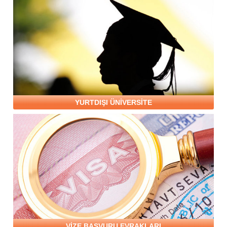
YURTDIŞI ÜNİVERSİTE
VİZE BAŞVURU EVRAKLARI