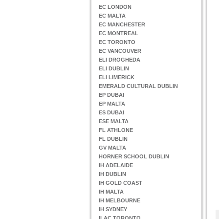
EC LONDON
EC MALTA
EC MANCHESTER
EC MONTREAL
EC TORONTO
EC VANCOUVER
ELI DROGHEDA
ELI DUBLIN
ELI LIMERICK
EMERALD CULTURAL DUBLIN
EP DUBAI
EP MALTA
ES DUBAI
ESE MALTA
FL ATHLONE
FL DUBLIN
GV MALTA
HORNER SCHOOL DUBLIN
IH ADELAIDE
IH DUBLIN
IH GOLD COAST
IH MALTA
IH MELBOURNE
IH SYDNEY
ILAC TORONTO