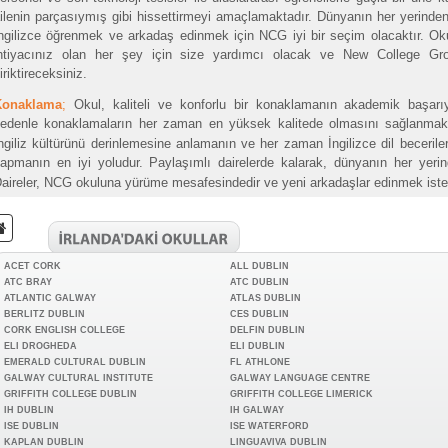
ilenin parçasıymış gibi hissettirmeyi amaçlamaktadır. Dünyanın her yerinden
ngilizce öğrenmek ve arkadaş edinmek için NCG iyi bir seçim olacaktır. Oku
htiyacınız olan her şey için size yardımcı olacak ve New College Grou
iriktireceksiniz.
Konaklama
;
Okul, kaliteli ve konforlu bir konaklamanın akademik başar
edenle konaklamaların her zaman en yüksek kalitede olmasını sağlanmakt
ngiliz kültürünü derinlemesine anlamanın ve her zaman İngilizce dil becerilerini
apmanın en iyi yoludur.
Paylaşımlı dairelerde kalarak, dünyanın her yerind
aireler, NCG okuluna yürüme mesafesindedir ve yeni arkadaşlar edinmek iste
ACET CORK
ALL DUBLIN
ATC BRAY
ATC DUBLIN
ATLANTIC GALWAY
ATLAS DUBLIN
BERLITZ DUBLIN
CES DUBLIN
CORK ENGLISH COLLEGE
DELFIN DUBLIN
ELI DROGHEDA
ELI DUBLIN
EMERALD CULTURAL DUBLIN
FL ATHLONE
GALWAY CULTURAL INSTITUTE
GALWAY LANGUAGE CENTRE
GRIFFITH COLLEGE DUBLIN
GRIFFITH COLLEGE LIMERICK
IH DUBLIN
IH GALWAY
ISE DUBLIN
ISE WATERFORD
KAPLAN DUBLIN
LINGUAVIVA DUBLIN