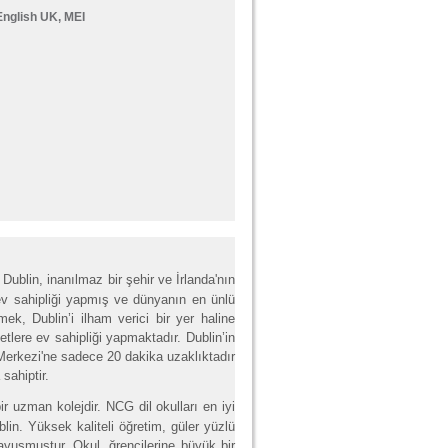
 English UK, MEI
.
Dublin, inanılmaz bir şehir ve İrlanda'nın
e ev sahipliği yapmış ve dünyanın en ünlü
mek, Dublin’i ilham verici bir yer haline
tlere ev sahipliği yapmaktadır. Dublin’in
Merkezi'ne sadece 20 dakika uzaklıktadır
 sahiptir.
r uzman kolejdir. NCG dil okulları en iyi
lin. Yüksek kaliteli öğretim, güler yüzlü
kavuşmuştur. Okul, ğrencilerine büyük bir