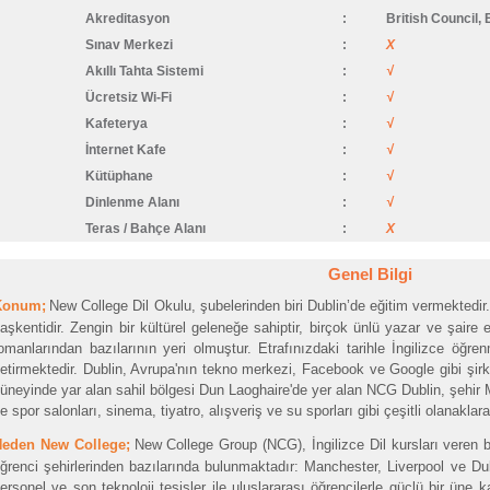
Akreditasyon
:
British Council,
Sınav Merkezi
:
X
Akıllı Tahta Sistemi
:
√
Ücretsiz Wi-Fi
:
√
Kafeterya
:
√
İnternet Kafe
:
√
Kütüphane
:
√
Dinlenme Alanı
:
√
Teras / Bahçe Alanı
:
X
Genel Bilgi
Konum;
New College Dil Okulu, şubelerinden biri Dublin’de eğitim vermektedir
aşkentidir. Zengin bir kültürel geleneğe sahiptir, birçok ünlü yazar ve şair
omanlarından bazılarının yeri olmuştur. Etrafınızdaki tarihle İngilizce öğren
etirmektedir. Dublin, Avrupa'nın tekno merkezi, Facebook ve Google gibi şirke
üneyinde yar alan sahil bölgesi Dun Laoghaire'de yer alan NCG Dublin, şehir 
e spor salonları, sinema, tiyatro, alışveriş ve su sporları gibi çeşitli olanaklara
eden New College;
New College Group (NCG), İngilizce Dil kursları veren bi
ğrenci şehirlerinden bazılarında bulunmaktadır: Manchester, Liverpool ve Dub
ersonel ve son teknoloji tesisler ile uluslararası öğrencilerle güçlü bir üne 