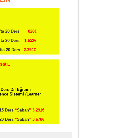
fta 20 Ders
826€
fta 20 Ders
1.652€
afta 20 Ders
2.394€
satı..
Ders Dil Eğitimi
nce Sistemi (Learner
15 Ders
“
Sabah
”
3.291€
20 Ders
“
Sabah
”
3.678€