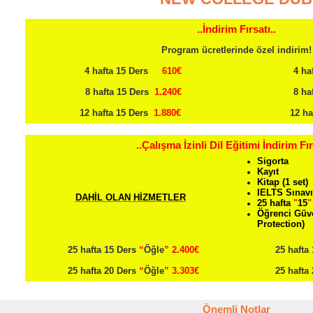
..İndirim Fırsatı..
Program ücretlerinde özel indirim!
4 hafta 15 Ders
610€
4 ha
8 hafta 15 Ders
1.240€
8 ha
12 hafta 15 Ders
1.880€
12 h
..Çalışma İzinli Dil Eğitimi İndirim Fır
Sigorta
Kayıt
Kitap (1 set)
IELTS Sınavı
DAHİL OLAN HİZMETLER
25 hafta
"
15
"
Öğrenci Güve
Protection)
25 hafta 15 Ders
“
Öğle
”
2.400€
25 hafta 
25 hafta 20 Ders
“
Öğle
” 3.303
€
25 hafta 
Önemli Notlar