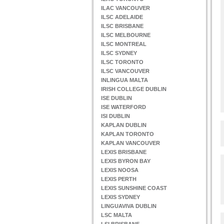
ILAC VANCOUVER
ILSC ADELAIDE
ILSC BRISBANE
ILSC MELBOURNE
ILSC MONTREAL
ILSC SYDNEY
ILSC TORONTO
ILSC VANCOUVER
INLINGUA MALTA
IRISH COLLEGE DUBLIN
ISE DUBLIN
ISE WATERFORD
ISI DUBLIN
KAPLAN DUBLIN
KAPLAN TORONTO
KAPLAN VANCOUVER
LEXIS BRISBANE
LEXIS BYRON BAY
LEXIS NOOSA
LEXIS PERTH
LEXIS SUNSHINE COAST
LEXIS SYDNEY
LINGUAVIVA DUBLIN
LSC MALTA