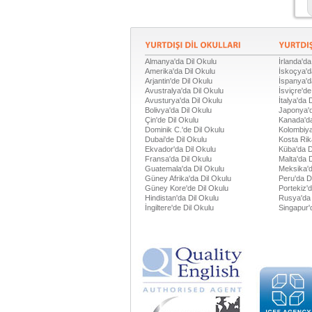
Almanya'da Dil Okulu
İrlanda'da
Amerika'da Dil Okulu
İskoçya'd
Arjantin'de Dil Okulu
İspanya'd
Avustralya'da Dil Okulu
İsviçre'de
Avusturya'da Dil Okulu
İtalya'da 
Bolivya'da Dil Okulu
Japonya'd
Çin'de Dil Okulu
Kanada'da
Dominik C.'de Dil Okulu
Kolombiya
Dubai'de Dil Okulu
Kosta Rik
Ekvador'da Dil Okulu
Küba'da D
Fransa'da Dil Okulu
Malta'da 
Guatemala'da Dil Okulu
Meksika'd
Güney Afrika'da Dil Okulu
Peru'da D
Güney Kore'de Dil Okulu
Portekiz'
Hindistan'da Dil Okulu
Rusya'da 
İngiltere'de Dil Okulu
Singapur'