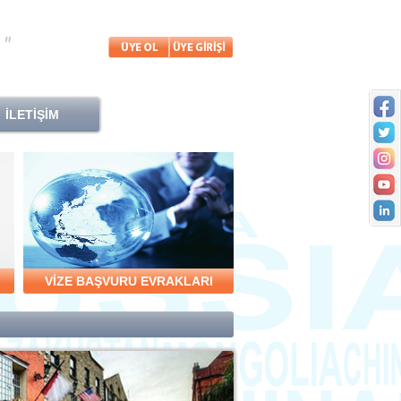
İLETİŞİM
VİZE BAŞVURU EVRAKLARI