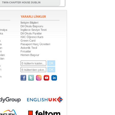
TWIN-CHAPTER HOUSE DUBLIN
İletişim Bilgileri
Dil Okulu Başvuru
tralya
İngilizce Seviye Testi
ika
Dil Okulu Fiyatlar
ISIC Öğrenci Kartı
a
Green Card
da
Pasaport Harç Ücretleri
rı
Askerlik Tecil
rı
Fırsatlar
ları
Hemen Başvur
ları
OK
ı
OK
rı
rı