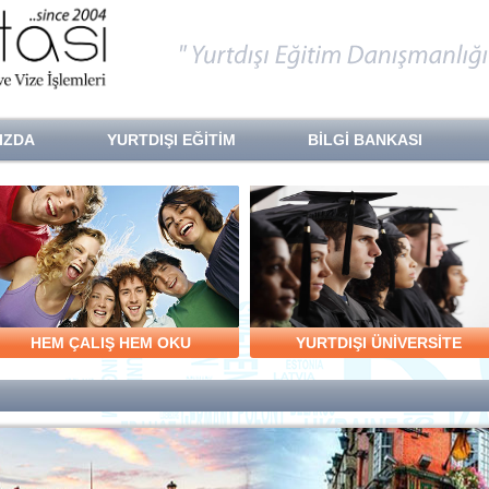
IZDA
YURTDIŞI EĞİTİM
BİLGİ BANKASI
HEM ÇALIŞ HEM OKU
YURTDIŞI ÜNİVERSİTE