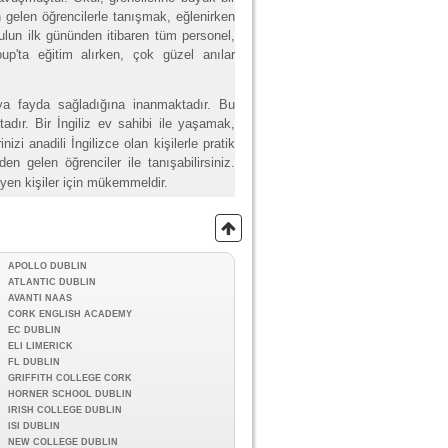
 gelen öğrencilerle tanışmak, eğlenirken
lun ilk gününden itibaren tüm personel,
p'ta eğitim alırken, çok güzel anılar
ıya fayda sağladığına inanmaktadır. Bu
adır.
Bir İngiliz ev sahibi ile yaşamak,
zi anadili İngilizce olan kişilerle pratik
en gelen öğrenciler ile tanışabilirsiniz.
yen kişiler için mükemmeldir.
APOLLO DUBLIN
ATLANTIC DUBLIN
AVANTI NAAS
CORK ENGLISH ACADEMY
EC DUBLIN
ELI LIMERICK
FL DUBLIN
GRIFFITH COLLEGE CORK
HORNER SCHOOL DUBLIN
IRISH COLLEGE DUBLIN
ISI DUBLIN
NEW COLLEGE DUBLIN