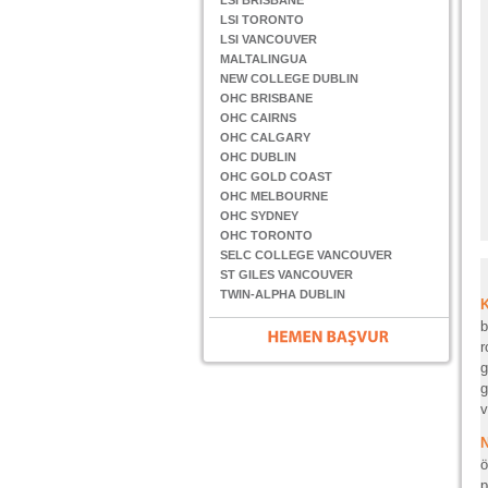
LSI BRISBANE
LSI TORONTO
LSI VANCOUVER
MALTALINGUA
NEW COLLEGE DUBLIN
OHC BRISBANE
OHC CAIRNS
OHC CALGARY
OHC DUBLIN
OHC GOLD COAST
OHC MELBOURNE
OHC SYDNEY
OHC TORONTO
SELC COLLEGE VANCOUVER
ST GILES VANCOUVER
TWIN-ALPHA DUBLIN
b
r
g
g
v
N
ö
p