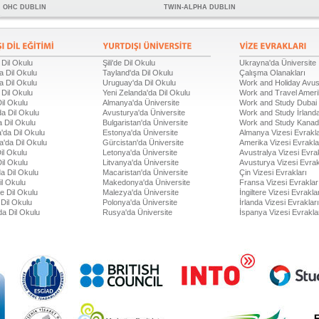
OHC DUBLIN
TWIN-ALPHA DUBLIN
 Dil Okulu
Şili'de Dil Okulu
Ukrayna'da Üniversite
a Dil Okulu
Tayland'da Dil Okulu
Çalışma Olanakları
a Dil Okulu
Uruguay'da Dil Okulu
Work and Holiday Avus
 Dil Okulu
Yeni Zelanda'da Dil Okulu
Work and Travel Amer
Dil Okulu
Almanya'da Üniversite
Work and Study Dubai
a Dil Okulu
Avusturya'da Üniversite
Work and Study İrland
 Dil Okulu
Bulgaristan'da Üniversite
Work and Study Kana
'da Dil Okulu
Estonya'da Üniversite
Almanya Vizesi Evrakla
a'da Dil Okulu
Gürcistan'da Üniversite
Amerika Vizesi Evrakla
il Okulu
Letonya'da Üniversite
Avustralya Vizesi Evrak
Dil Okulu
Litvanya'da Üniversite
Avusturya Vizesi Evrak
a Dil Okulu
Macaristan'da Üniversite
Çin Vizesi Evrakları
il Okulu
Makedonya'da Üniversite
Fransa Vizesi Evraklar
de Dil Okulu
Malezya'da Üniversite
İngiltere Vizesi Evrakla
Dil Okulu
Polonya'da Üniversite
İrlanda Vizesi Evrakları
da Dil Okulu
Rusya'da Üniversite
İspanya Vizesi Evrakla