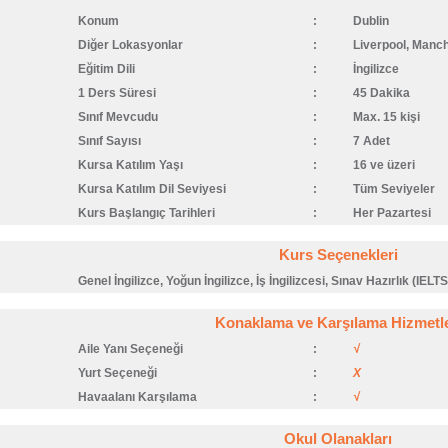
Konum
:
Dublin
Diğer Lokasyonlar
:
Liverpool, Manc
Eğitim Dili
:
İngilizce
1 Ders Süresi
:
45 Dakika
Sınıf Mevcudu
:
Max. 15 kişi
Sınıf Sayısı
:
7 Adet
Kursa Katılım Yaşı
:
16 ve üzeri
Kursa Katılım Dil Seviyesi
:
Tüm Seviyeler
Kurs Başlangıç Tarihleri
:
Her Pazartesi
Kurs Seçenekleri
Genel İngilizce, Yoğun İngilizce, İş İngilizcesi, Sınav Hazırlık (IELTS
Konaklama ve Karşılama Hizmetle
Aile Yanı Seçeneği
:
√
Yurt Seçeneği
:
X
Havaalanı Karşılama
:
√
Okul Olanakları