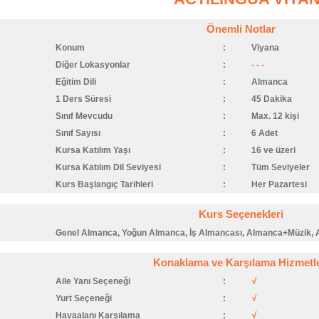
Önemli Notlar
Konum
:
Viyana
Diğer Lokasyonlar
:
- - -
Eğitim Dili
:
Almanca
1 Ders Süresi
:
45 Dakika
Sınıf Mevcudu
:
Max. 12 kişi
Sınıf Sayısı
:
6 Adet
Kursa Katılım Yaşı
:
16 ve üzeri
Kursa Katılım Dil Seviyesi
:
Tüm Seviyeler
Kurs Başlangıç Tarihleri
:
Her Pazartesi
Kurs Seçenekleri
Genel Almanca, Yoğun Almanca, İş Almancası, Almanca+Müzik,
Konaklama ve Karşılama Hizmetle
Aile Yanı Seçeneği
:
√
Yurt Seçeneği
:
√
Havaalanı Karşılama
:
√