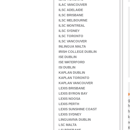
ILAC VANCOUVER
ILSC ADELAIDE
ILSC BRISBANE
ILSC MELBOURNE
ILSC MONTREAL
ILSC SYDNEY
ILSC TORONTO
ILSC VANCOUVER
INLINGUA MALTA
IRISH COLLEGE DUBLIN
ISE DUBLIN
ISE WATERFORD
ISI DUBLIN
KAPLAN DUBLIN
KAPLAN TORONTO
KAPLAN VANCOUVER
LEXIS BRISBANE
LEXIS BYRON BAY
LEXIS NOOSA
g
LEXIS PERTH
h
LEXIS SUNSHINE COAST
h
LEXIS SYDNEY
k
LINGUAVIVA DUBLIN
r
LSC MALTA
K