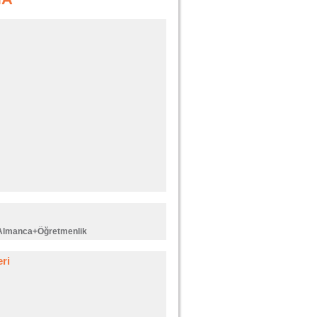
 Almanca+Öğretmenlik
ri