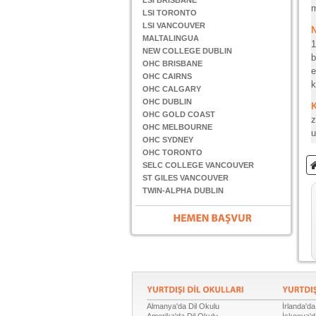
LSI BRISBANE
m
LSI TORONTO
LSI VANCOUVER
N
MALTALINGUA
1
NEW COLLEGE DUBLIN
b
OHC BRISBANE
e
OHC CAIRNS
k
OHC CALGARY
OHC DUBLIN
OHC GOLD COAST
z
OHC MELBOURNE
u
OHC SYDNEY
OHC TORONTO
SELC COLLEGE VANCOUVER
ST GILES VANCOUVER
TWIN-ALPHA DUBLIN
Almanya'da Dil Okulu
İrlanda'da