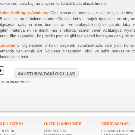
erkezine, toplu taşıma araçları ile 15 dakikada ulaşabilirsiniz.
eden Actilingua Academy;
Okul binasında, aydınlık, zevkli bir şekilde döş
5 adet ek sınıf bulunmaktadır. Okulda, kahve, soğuk içecekler ve atıştır
ilgisayarlı çalışma alanı, ücretsiz wi-fi ve kiralayabileceğiniz gazete, kitap
ğitim materyalleri ile donatılmış sınıflarda hizmet veren ActiLingua Viyana 
ursu, film akşamları, hoş geldin partileri gibi faaliyetleri kapsayan geniş bir s
Konaklama
;
Öğrencilere 3 farklı seçenek sunulmaktadır. Aile yanı konakl
amanda yenilenmiş Art Nouveau binasından, okul ve şehir merkezine to
laşılabilmektedir.
ACTILINGUA VIYANA
 Dil Okulu
Şili'de Dil Okulu
Ukrayna'da Üniversite