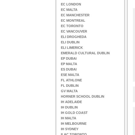
EC LONDON
EC MALTA
EC MANCHESTER
EC MONTREAL
EC TORONTO
EC VANCOUVER
ELI DROGHEDA
ELI DUBLIN
ELI LIMERICK
EMERALD CULTURAL DUBLIN
EP DUBAI
EP MALTA
ES DUBAI
ESE MALTA
FL ATHLONE
FL DUBLIN
GV MALTA
HORNER SCHOOL DUBLIN
IH ADELAIDE
IH DUBLIN
IH GOLD COAST
IH MALTA
IH MELBOURNE
IH SYDNEY
ILAC TORONTO