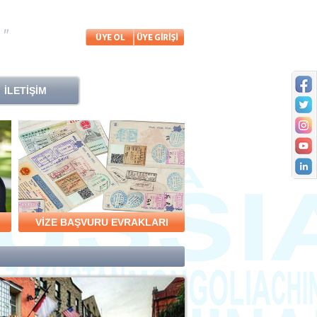
İLETİŞİM
VİZE BAŞVURU EVRAKLARI