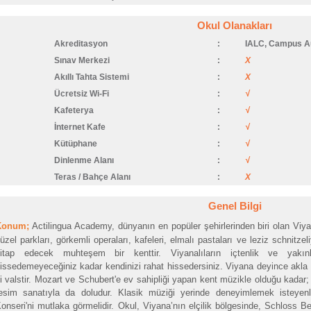
Okul Olanakları
Akreditasyon
:
IALC, Campus A
Sınav Merkezi
:
X
Akıllı Tahta Sistemi
:
X
Ücretsiz Wi-Fi
:
√
Kafeterya
:
√
İnternet Kafe
:
√
Kütüphane
:
√
Dinlenme Alanı
:
√
Teras / Bahçe Alanı
:
X
Genel Bilgi
Konum;
Actilingua Academy, dünyanın en popüler şehirlerinden biri olan Viya
üzel parkları, görkemli operaları, kafeleri, elmalı pastaları ve leziz schnit
itap edecek muhteşem bir kenttir. Viyanalıların içtenlik ve yakınl
issedemeyeceğiniz kadar kendinizi rahat hissedersiniz. Viyana deyince akla i
i valstir. Mozart ve Schubert'e ev sahipliği yapan kent müzikle olduğu kadar;
esim sanatıyla da doludur. Klasik müziği yerinde deneyimlemek isteyenl
onseri'ni mutlaka görmelidir. Okul, Viyana’nın elçilik bölgesinde, Schloss B