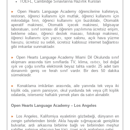
TOEFL, Cambridge Sınavlarına Hazırlık Kursları
»
Open Hearts Language Academy öğrencilerine kafeterya,
restoran, öğrenci kullanımı için mutfak, öğrenci kullanımı için
mikrodalga fırın, öğrenci kullanımı için buzdolabı, Otomatik
aperatif makinesi, Otomatik içecek makinesi, bilgisayar
laboratuarı, sınıf sonrası dil öğrenim yazılımına ücretsiz erişim,
bekleme odası, öğrenci destek masası, fotokopi makinesi,
öğrenci kullanımı için yazıcı, spor salonu, açık hava yüzme
havuzu, ücretsiz su sebili, ücretsiz kablosuz internet bağlantısı
gibi imkanlar sunmaktadır.
»
Open Hearts Language Academy Miami Dil Okulunda sınıf
ekipmanı arasında tüm sınıflarda TV, klima, ısıtıcı, bol doğal
ışık ve çoğu sınıfta elektronik beyaz tahta vardır. 25 adet tam
donanımlı geniş ve ferah sınıf vardır. Bir ders 50 dakika
sürmektedir.
»
Konaklama imkânları arasında, aile yanında tek veya iki
kişilik oda, yarım pansiyon, okul yurdunda tek veya çift kişilik
odalarda, isterseniz haftalık yemek planı da satın alınabilir.
Open Hearts Language Academy – Los Angeles
»
Los Angeles, Kaliforniya eyaletinin gözbebeği, dünyanın en
zengin şehirlerinden biridir. Akla hayale sığmayacak genişlikte
bulvarlar, ardı arkasına birbirine bağlı ve birbirinden meşhur
sahiller, palmiye ağacının her türü, üzeri açık arabaların şehri.