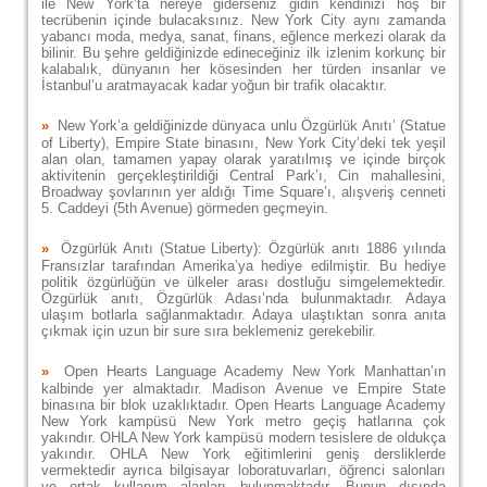
ile New York’ta nereye giderseniz gidin kendinizi hoş bir
tecrübenin içinde bulacaksınız. New York City aynı zamanda
yabancı moda, medya, sanat, finans, eğlence merkezi olarak da
bilinir. Bu şehre geldiğinizde edineceğiniz ilk izlenim korkunç bir
kalabalık, dünyanın her kösesinden her türden insanlar ve
İstanbul’u aratmayacak kadar yoğun bir trafik olacaktır.
»
New York’a geldiğinizde dünyaca unlu Özgürlük Anıtı’ (Statue
of Liberty), Empire State binasını, New York City’deki tek yeşil
alan olan, tamamen yapay olarak yaratılmış ve içinde birçok
aktivitenin gerçekleştirildiği Central Park’ı, Cin mahallesini,
Broadway şovlarının yer aldığı Time Square’ı, alışveriş cenneti
5. Caddeyi (5th Avenue) görmeden geçmeyin.
»
Özgürlük Anıtı (Statue Liberty): Özgürlük anıtı 1886 yılında
Fransızlar tarafından Amerika’ya hediye edilmiştir. Bu hediye
politik özgürlüğün ve ülkeler arası dostluğu simgelemektedir.
Özgürlük anıtı, Özgürlük Adası’nda bulunmaktadır. Adaya
ulaşım botlarla sağlanmaktadır. Adaya ulaştıktan sonra anıta
çıkmak için uzun bir sure sıra beklemeniz gerekebilir.
»
Open Hearts Language Academy New York Manhattan’ın
kalbinde yer almaktadır. Madison Avenue ve Empire State
binasına bir blok uzaklıktadır. Open Hearts Language Academy
New York kampüsü New York metro geçiş hatlarına çok
yakındır. OHLA New York kampüsü modern tesislere de oldukça
yakındır. OHLA New York eğitimlerini geniş dersliklerde
vermektedir ayrıca bilgisayar loboratuvarları, öğrenci salonları
ve ortak kullanım alanları bulunmaktadır. Bunun dışında