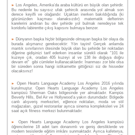
»
Los Angeles, Amerika’da araba kültürü en büyük olan şehirdir.
Bu nedenle bu sayısız ufak şehircik arasında yol almak son
derece keyifli ve olağandır. Uçaktan inerken bakıldığında (ki
gözünüzden kaçması olanaksızdır) matematik defterinin
karelerini andıran bu dev şehirde yol bulmak neredeyse tek
koridorlu labirentte çıkış kapısını bulmaya benzer.
»
Dünyanın başka hiçbir bölgesinde olmayan başka bir olaya da
burada alışmanız gerekecektir: Yön tayini! Gerçek anlamda
mantık sınırlarının ötesinde büyük olan bu şehirde bir noktadan
diğerine gidişinizi tarif ederken insanlar sürekli olarak "101 ile
kuzeye çık, oradan 405 kuzeyi al ve 138 ile doğuya doğru
devam et" gibi cümleler kullanacaklardır. İnanması zor bile olsa
bir süreden sonra hangi istikamette gittiğinizi siz de hisseder
olacaksınız!
»
Open Hearts Language Academy Los Angeles 2016 yılında
kurulmuştur. Open Hearts Language Academy Los Angeles
kampüsü Sherman Oaks bölgesinde yer almaktadır. Kampüs
Beverly Hills, Bel Air ve Hollywood’a yakın durumdadır. Bölgede
canlı alışveriş merkezleri, eğlence noktaları, moda ve stil
mağazaları, güzel restoranlar ayrıca sinema kompleksleri ve 24
saat açık fitness merkezi bulunmaktadır.
»
Open Hearts Language Academy Los Angeles kampüsü
öğrencilerine 18 adet tam donanımlı ve geniş dersliklerde ve
modern tesislerde eğitim imkânı sunmaktadır. Ayrıca kafeterya,