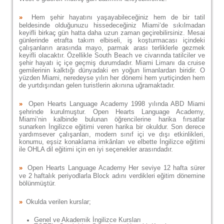
»
Hem şehir hayatını yaşayabileceğiniz hem de bir tatil
beldesinde olduğunuzu hissedeceğiniz Miami‘de sıkılmadan
keyifli birkaç gün hatta daha uzun zaman geçirebilirsiniz. Mesai
günlerinde etrafta takım elbiseli, iş koşturmacası içindeki
çalışanların arasında mayo, parmak arası terliklerle gezmek
keyifli olacaktır. Özellikle South Beach ve civarında tatilciler ve
şehir hayatı iç içe geçmiş durumdadır. Miami Limanı da cruise
gemilerinin kalktığı dünyadaki en yoğun limanlardan biridir. O
yüzden Miami, neredeyse yılın her dönemi hem yurtiçinden hem
de yurtdışından gelen turistlerin akınına uğramaktadır.
»
Open Hearts Language Academy 1998 yılında ABD Miami
şehrinde kurulmuştur. Open Hearts Language Academy,
Miami’nin kalbinde bulunan öğrencilerine harika fırsatlar
sunarken İngilizce eğitimi veren harika bir okuldur. Son derece
yardımsever çalışanları, modern sınıf içi ve dışı etkinlikleri,
konumu, eşsiz konaklama imkânları ve elbette İngilizce eğitimi
ile OHLA dil eğitimi için en iyi seçenekler arasındadır.
»
Open Hearts Language Academy Her seviye 12 hafta sürer
ve 2 haftalık periyodlarla Block adını verdikleri eğitim dönemine
bölünmüştür.
»
Okulda verilen kurslar;
Genel ve Akademik İngilizce Kursları