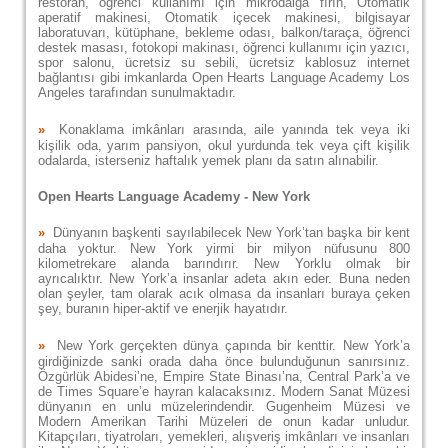
restoran, öğrenci kullanımı için mikrodalga fırın, Otomatik
aperatif makinesi, Otomatik içecek makinesi, bilgisayar
laboratuvarı, kütüphane, bekleme odası, balkon/taraça, öğrenci
destek masası, fotokopi makinası, öğrenci kullanımı için yazıcı,
spor salonu, ücretsiz su sebili, ücretsiz kablosuz internet
bağlantısı gibi imkanlarda Open Hearts Language Academy Los
Angeles tarafından sunulmaktadır.
»
Konaklama imkânları arasında, aile yanında tek veya iki
kişilik oda, yarım pansiyon, okul yurdunda tek veya çift kişilik
odalarda, isterseniz haftalık yemek planı da satın alınabilir.
Open Hearts Language Academy - New York
»
Dünyanın başkenti sayılabilecek New York’tan başka bir kent
daha yoktur. New York yirmi bir milyon nüfusunu 800
kilometrekare alanda barındırır. New Yorklu olmak bir
ayrıcalıktır. New York’a insanlar adeta akın eder. Buna neden
olan şeyler, tam olarak acık olmasa da insanları buraya çeken
şey, buranın hiper-aktif ve enerjik hayatıdır.
»
New York gerçekten dünya çapında bir kenttir. New York’a
girdiğinizde sanki orada daha önce bulunduğunun sanırsınız.
Özgürlük Abidesi’ne, Empire State Binası’na, Central Park’a ve
de Times Square’e hayran kalacaksınız. Modern Sanat Müzesi
dünyanın en unlu müzelerindendir. Gugenheim Müzesi ve
Modern Amerikan Tarihi Müzeleri de onun kadar unludur.
Kitapçıları, tiyatroları, yemekleri, alışveriş imkânları ve insanları