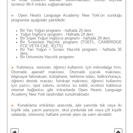
ücretsiz Wi-fi imkânı sağlamaktadır.
»
Open Hearts Language Academy New York’un sunduğu
programlar aşağıdaki şekildedir;
Bir Yarı Yoğun programı - haftada 20 ders
Yoğun İngilizce programı - Haftada 24 ders
Bir Süper Yoğun İngilizce programı - haftada 28 ders
Bir Sınavlara Hazırlık programı (TOEFL, CAMBRIDGE
FCE VEYA CAE, IELTS)
Bir Yarı Yoğun + Sınavı Hazırlık programı - haftada 35
ders
Bir Üniversite Hazırlık programı
»
Kafeterya, restoran, öğrenci kullanımı için mikrodalga fırın,
Otomatik aperatif makinesi, Otomatik içecek makinesi,
bilgisayar laboratuarı, kütüphane, bekleme odası, balkon/taraça,
öğrenci destek masası, fotokopi makinesi, öğrenci kullanımı
için yazıcı, spor salonu, ücretsiz su sebili, ücretsiz kablosuz
internet bağlantısı gibi imkanlarda Open Hearts Language
Academy New York tarafından sunulmaktadır.
»
Konaklama imkânları arasında, aile yanında tek veya iki
kişilik oda, yarım pansiyon, okul yurdunda tek veya çift kişilik
odalarda, isterseniz haftalık yemek planı da satın alınabilir.