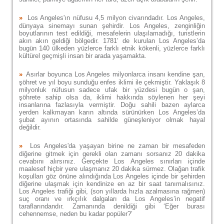
»
Los Angeles'ın nüfusu 4,5 milyon civarındadır. Los Angeles,
dünyaya sinemayı sunan şehirdir. Los Angeles, zenginliğin
boyutlarının test edildiği, mesafelerin ulaşılamadığı, turistlerin
akın akın geldiği bölgedir. 1781’ de kurulan Los Angeles’da
bugün 140 ülkeden yüzlerce farklı etnik kökenli, yüzlerce farklı
kültürel geçmişli insan bir arada yaşamakta.
»
Asırlar boyunca Los Angeles milyonlarca insanı kendine şan,
şöhret ve yıl boyu sunduğu enfes iklimi ile çekmiştir. Yaklaşık 8
milyonluk nüfusun sadece ufak bir yüzdesi bugün o şan,
şöhrete sahip olsa da, iklimi hakkında söylenen her şeyi
insanlarına fazlasıyla vermiştir. Doğu sahili bazen aylarca
yerden kalkmayan karın altında sürünürken Los Angeles’da
şubat ayının ortasında sahilde güneşleniyor olmak hayal
değildir.
»
Los Angeles'da yaşayan birine ne zaman bir mesafeden
diğerine gitmek için gerekli olan zamanı sorsanız 20 dakika
cevabını alırsınız. Gerçekte Los Angeles sınırları içinde
maalesef hiçbir yere ulaşmanız 20 dakika sürmez. Olağan trafik
koşulları göz önüne alındığında Los Angeles içinde bir şehirden
diğerine ulaşmak için kendinize en az bir saat tanımalısınız.
Los Angeles trafiği gibi, (son yıllarda hızla azalmasına rağmen)
suç oranı ve ırkçılık dalgaları da Los Angeles’in negatif
taraflarındandır. Zamanında denildiği gibi ‘Eğer burası
cehennemse, neden bu kadar popüler?’