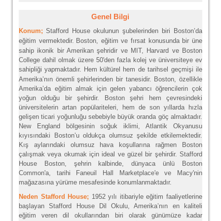
Genel Bilgi
Konum;
Stafford House okulunun şubelerinden biri Boston’da
eğitim vermektedir.
Boston, eğitim ve fırsat konusunda bir üne
sahip ikonik bir Amerikan şehridir ve MIT, Harvard ve Boston
College dahil olmak üzere 50'den fazla kolej ve üniversiteye ev
sahipliği yapmaktadır.
Hem kültürel hem de tarihsel geçmişi ile
Amerika’nın önemli şehirlerinden bir tanesidir. Boston, özellikle
Amerika’da eğitim almak için gelen yabancı öğrencilerin çok
yoğun olduğu bir şehirdir. Boston şehri hem çevresindeki
üniversitelerin artan popülariteleri, hem de son yıllarda hızla
gelişen ticari yoğunluğu sebebiyle büyük oranda göç almaktadır.
New England bölgesinin soğuk iklimi, Atlantik Okyanusu
kıyısındaki Boston’u oldukça olumsuz şekilde etkilemektedir.
Kış aylarındaki olumsuz hava koşullarına rağmen Boston
çalışmak veya okumak için ideal ve güzel bir şehirdir. Stafford
House Boston, şehrin kalbinde, dünyaca ünlü Boston
Common'a, tarihi Faneuil Hall Marketplace'e ve Macy'nin
mağazasına yürüme mesafesinde konumlanmaktadır.
Neden Stafford House;
1952 yılı itibariyle eğitim faaliyetlerine
başlayan Stafford House Dil Okulu, Amerika’nın en kaliteli
eğitim veren dil okullarından biri olarak günümüze kadar