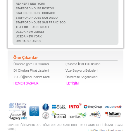
RENNERT NEW YORK
STAFFORD HOUSE BOSTON
STAFFORD HOUSE CHICAGO
STAFFORD HOUSE SAN DIEGO
STAFFORD HOUSE SAN FRANCISCO
TLA FORT LAUDERDALE
UCEDA NEW JERSEY
UCEDA NEW YORK
UCEDA ORLANDO
Ülkelere göre Dil Okulları
Çalışma İzinli Dil Okulları
Dil Okulları Fiyat Listeleri
Vize Başvuru Belgeleri
ISIC Öğrenci İndirim Kartı
Üniversite Seçenekleri
HEMEN BAŞVUR
İLETİŞİM
2023 © EĞİTİMNOKTASI TÜM HAKLARI SAKLIDIR. |
KULLANIM POLİTİKASI
| Since
2004 |