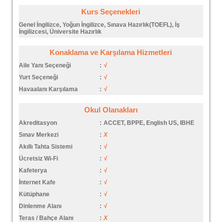
Kurs Seçenekleri
Genel İngilizce, Yoğun İngilizce, Sınava Hazırlık(TOEFL), İş
İngilizcesi, Üniversite Hazırlık
Konaklama ve Karşılama Hizmetleri
Aile Yanı Seçeneği
:
√
Yurt Seçeneği
:
√
Havaalanı Karşılama
:
√
Okul Olanakları
Akreditasyon
:
ACCET, BPPE, English US, IBHE
Sınav Merkezi
:
X
Akıllı Tahta Sistemi
:
√
Ücretsiz Wi-Fi
:
√
Kafeterya
:
√
İnternet Kafe
:
√
Kütüphane
:
√
Dinlenme Alanı
:
√
Teras / Bahçe Alanı
:
X