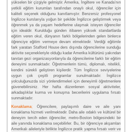
yükselen bir çizgiyle gelmiştir.
Amerika, İngiltere ve Kanada’nın
yetkili eğitim kurumları tarafından onaylı okul, öğrenciler için
kaliteli seçenek olduğunu kanıtlamıştır. Benzersiz profesyonel
İngilizce kurslarıyla yoğun bir şekilde İngilizce geliştirmek veya
öğrenmek ya da yaşam hedeflerine ulaşmak isteyen öğrenciler
için idealdir. Kurulduğu günden itibaren yüksek standartlarda
eğitim veren okul, dünyanın farklı bölgelerinden gelen binlerce
öğrenciye eğitim vermeye devam etmektedir. Verdiği eğitimle
fark yaratan Stafford House ders dışında öğrencilerine sunduğu
aktivite seçenekleriyle olduğu kadar Amerika kültürünü yakından
tanıtan gezi organizasyonlarıyla da öğrencilerine farklı bir eğitim
deneyimi sunmaktadır.
Öğretmenlerin tümü, diplomalı, nitelikli,
kendini sürekli geliştiren kişilerdir. Tüm İngilizce seviyelerine
uygun çok çeşitli programlar sunulmaktadır. İngilizce
yolculuğunuzda sizi yönlendirmeleri için deneyimli öğretmenlere
güvenebilirsiniz. Her hafta düzenlenen sosyal aktiviteler,
arkadaşlıklar kurma ve konuşma becerilerini uygulama fırsatı
sunmaktadır.
Konaklama
;
Öğrencilere, paylaşımlı daire ve aile yanı
konaklama hizmeti verilmektedir. Daha aile odaklı ve kültürel bir
deneyim tercih eden öğrenciler, metro-Boston bölgesindeki bir
aile yanında konaklama seçebilirler. Bu, bir öğrenciye akşamları
Amerikalı aileleriyle birlikte İngilizce pratik yapma fırsatı verir ve