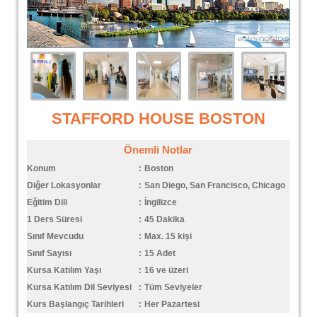
STAFFORD HOUSE BOSTON
Önemli Notlar
Konum
:
Boston
Diğer Lokasyonlar
:
San Diego, San Francisco, Chicago
Eğitim Dili
:
İngilizce
1 Ders Süresi
:
45 Dakika
Sınıf Mevcudu
:
Max. 15 kişi
Sınıf Sayısı
:
15 Adet
Kursa Katılım Yaşı
:
16 ve üzeri
Kursa Katılım Dil Seviyesi
:
Tüm Seviyeler
Kurs Başlangıç Tarihleri
:
Her Pazartesi