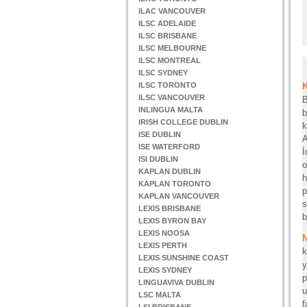
ILAC VANCOUVER
ILSC ADELAIDE
ILSC BRISBANE
ILSC MELBOURNE
ILSC MONTREAL
ILSC SYDNEY
ILSC TORONTO
ILSC VANCOUVER
B
INLINGUA MALTA
b
IRISH COLLEGE DUBLIN
k
ISE DUBLIN
A
ISE WATERFORD
İ
ISI DUBLIN
o
KAPLAN DUBLIN
h
KAPLAN TORONTO
p
KAPLAN VANCOUVER
s
LEXIS BRISBANE
b
LEXIS BYRON BAY
LEXIS NOOSA
LEXIS PERTH
k
LEXIS SUNSHINE COAST
y
LEXIS SYDNEY
p
LINGUAVIVA DUBLIN
u
LSC MALTA
f