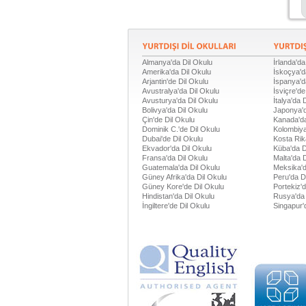
Almanya'da Dil Okulu
İrlanda'da
Amerika'da Dil Okulu
İskoçya'd
Arjantin'de Dil Okulu
İspanya'd
Avustralya'da Dil Okulu
İsviçre'de
Avusturya'da Dil Okulu
İtalya'da 
Bolivya'da Dil Okulu
Japonya'd
Çin'de Dil Okulu
Kanada'da
Dominik C.'de Dil Okulu
Kolombiya
Dubai'de Dil Okulu
Kosta Rik
Ekvador'da Dil Okulu
Küba'da D
Fransa'da Dil Okulu
Malta'da 
Guatemala'da Dil Okulu
Meksika'd
Güney Afrika'da Dil Okulu
Peru'da D
Güney Kore'de Dil Okulu
Portekiz'
Hindistan'da Dil Okulu
Rusya'da 
İngiltere'de Dil Okulu
Singapur'