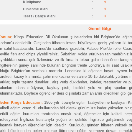
Kütüphane
:
√
Dinlenme Alanı
:
√
Teras / Bahçe Alanı
:
√
Genel Bilgi
Konum;
Kings Education Dil Okulunun şubelerinden biri Brighton’da eğiti
odrum'u denilebilir. Girişinden itibaren insanı büyüleyen, geniş yolların iki ta
ir sahil kasabasıdır. Lanes'de saatlerce gezebilir, Palace Pier'de roller Coas
eyifle fish and chips yiyebilirsiniz. Sabahları yolda yürürken tanımadığınız
yrıldıktan sonra çok özlersiniz ve ilk fırsatta tekrar gidip daha önce tanışm
ngiltere’nin güney sahilinde bulunan Brighton trenle Londra'ya iki saat uzakl
lduğu Brighton'un sembolü martıdır. Londra'da ki eğlence hayatı aynen bu
areketli kuzey kısmında şehir merkezine ve sahile 10-15 dakikalık yürüme m
arklar, toplu taşıma durakları, alış veriş dükkânları, kafeler, restoranlar ve p
alonları, dans stüdyosu, kaykay pisti, bisiklet yolu ve plaj sporları 
ulunmaktadır. Böylece öğrenciler ders dışındaki zamanlarını diledikleri gibi geçireb
Neden Kings Education;
1966 yılı itibariyle eğitim faaliyetlerine başlayan K
aliteli eğitim veren dil okullarından biri olarak günümüze kadar yükselen bir çi
etkili eğitim kurumları tarafından onaylı okul, öğrenciler için kaliteli s
rofesyonel İngilizce kurslarıyla yoğun bir şekilde İngilizce geliştirmek
laşmak isteyen öğrenciler için idealdir. Kurulduğu günden itibaren yüksek s
arklı bölgelerinden gelen binlerce öğrenciye eğitim vermeye devam etmekted