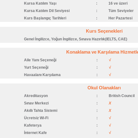
Kursa Katılım Yaşı
:
16 ve üzeri
Kursa Katılım Dil Seviyesi
:
Tüm Seviyeler
Kurs Başlangıç Tarihleri
:
Her Pazartesi
Kurs Seçenekleri
Genel İngilizce, Yoğun İngilizce, Sınava Hazırlık(IELTS, CAE)
Konaklama ve Karşılama Hizmetle
Aile Yanı Seçeneği
:
√
Yurt Seçeneği
:
√
Havaalanı Karşılama
:
√
Okul Olanakları
Akreditasyon
:
British Council
Sınav Merkezi
:
X
Akıllı Tahta Sistemi
:
X
Ücretsiz Wi-Fi
:
√
Kafeterya
:
√
İnternet Kafe
:
√