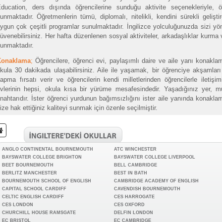
ducation, ders dışında öğrencilerine sunduğu aktivite seçenekleriyle, öğ
unmaktadır.
Öğretmenlerin tümü, diplomalı, nitelikli, kendini sürekli gelişti
ygun çok çeşitli programlar sunulmaktadır. İngilizce yolculuğunuzda sizi yön
üvenebilirsiniz. Her hafta düzenlenen sosyal aktiviteler, arkadaşlıklar kurma
unmaktadır.
Konaklama
;
Öğrencilere, öğrenci evi, paylaşımlı daire ve aile yanı konaklam
kula 30 dakikada ulaşabilirsiniz. Aile ile yaşamak, bir öğrenciye akşamları İng
apma fırsatı verir ve öğrencilerin kendi milletlerinden öğrencilerle iletişi
vlerinin hepsi, okula kısa bir yürüme mesafesindedir. Yaşadığınız yer, 
nahtarıdır. İster öğrenci yurdunun bağımsızlığını ister aile yanında konakla
ize hak ettiğiniz kaliteyi sunmak için özenle seçilmiştir.
ANGLO CONTINENTAL BOURNEMOUTH
ATC WINCHESTER
BAYSWATER COLLEGE BRIGHTON
BAYSWATER COLLEGE LIVERPOOL
BEET BOURNEMOUTH
BELL CAMBRIDGE
BERLITZ MANCHESTER
BEST IN BATH
BOURNEMOUTH SCHOOL OF ENGLISH
CAMBRIDGE ACADEMY OF ENGLISH
CAPITAL SCHOOL CARDIFF
CAVENDISH BOURNEMOUTH
CELTIC ENGLISH CARDIFF
CES HARROGATE
CES LONDON
CES OXFORD
CHURCHILL HOUSE RAMSGATE
DELFIN LONDON
EC BRISTOL
EC CAMBRIDGE