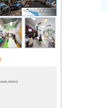
N
outh, Oxford