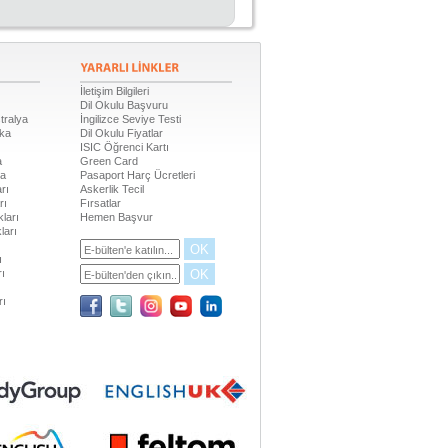
İletişim Bilgileri
Dil Okulu Başvuru
tralya
İngilizce Seviye Testi
ika
Dil Okulu Fiyatlar
ISIC Öğrenci Kartı
a
Green Card
da
Pasaport Harç Ücretleri
rı
Askerlik Tecil
rı
Fırsatlar
ları
Hemen Başvur
ları
OK
ı
OK
rı
rı