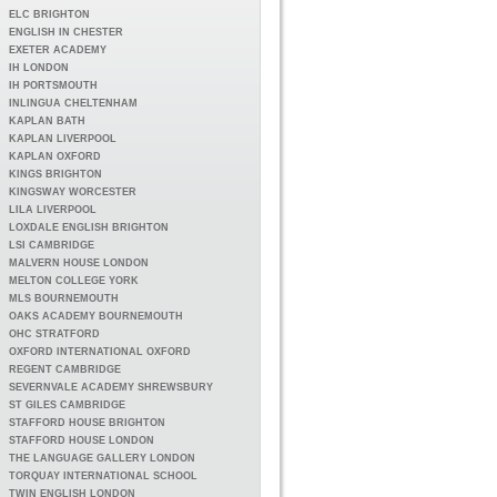
ELC BRIGHTON
ENGLISH IN CHESTER
EXETER ACADEMY
IH LONDON
IH PORTSMOUTH
INLINGUA CHELTENHAM
KAPLAN BATH
KAPLAN LIVERPOOL
KAPLAN OXFORD
KINGS BRIGHTON
KINGSWAY WORCESTER
LILA LIVERPOOL
LOXDALE ENGLISH BRIGHTON
LSI CAMBRIDGE
MALVERN HOUSE LONDON
MELTON COLLEGE YORK
MLS BOURNEMOUTH
OAKS ACADEMY BOURNEMOUTH
OHC STRATFORD
OXFORD INTERNATIONAL OXFORD
REGENT CAMBRIDGE
SEVERNVALE ACADEMY SHREWSBURY
ST GILES CAMBRIDGE
STAFFORD HOUSE BRIGHTON
STAFFORD HOUSE LONDON
THE LANGUAGE GALLERY LONDON
TORQUAY INTERNATIONAL SCHOOL
TWIN ENGLISH LONDON