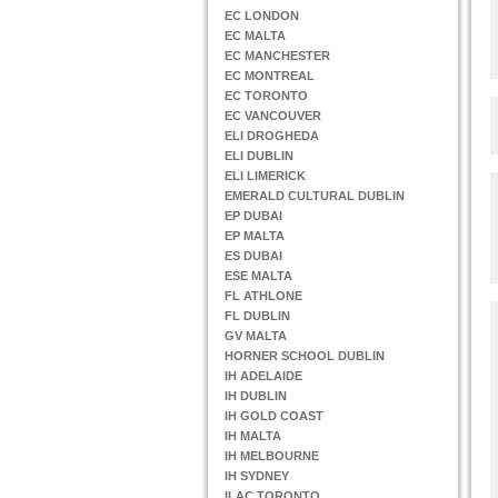
EC LONDON
EC MALTA
EC MANCHESTER
EC MONTREAL
EC TORONTO
EC VANCOUVER
ELI DROGHEDA
ELI DUBLIN
ELI LIMERICK
EMERALD CULTURAL DUBLIN
EP DUBAI
EP MALTA
ES DUBAI
ESE MALTA
FL ATHLONE
FL DUBLIN
GV MALTA
HORNER SCHOOL DUBLIN
IH ADELAIDE
IH DUBLIN
IH GOLD COAST
IH MALTA
IH MELBOURNE
IH SYDNEY
ILAC TORONTO