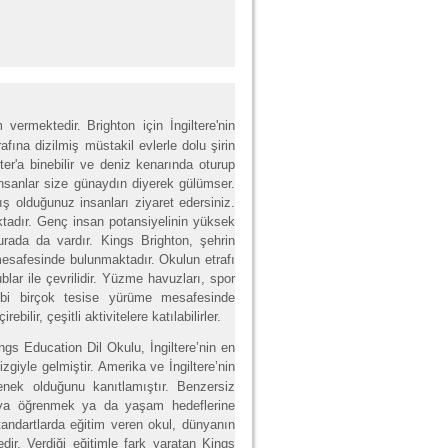
m vermektedir.
Brighton için İngiltere'nin
rafına dizilmiş müstakil evlerle dolu şirin
ter'a binebilir ve deniz kenarında oturup
 insanlar size günaydın diyerek gülümser.
ış olduğunuz insanları ziyaret edersiniz.
ıktadır. Genç insan potansiyelinin yüksek
rada da vardır. Kings Brighton, şehrin
esafesinde bulunmaktadır. Okulun etrafı
ublar ile çevrilidir. Yüzme havuzları, spor
gibi birçok tesise yürüme mesafesinde
ilir, çeşitli aktivitelere katılabilirler.
ings Education Dil Okulu, İngiltere’nin en
zgiyle gelmiştir.
Amerika ve İngiltere’nin
eçenek olduğunu kanıtlamıştır. Benzersiz
 veya öğrenmek ya da yaşam hedeflerine
tandartlarda eğitim veren okul, dünyanın
ir. Verdiği eğitimle fark yaratan Kings