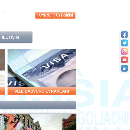
İLETİŞİM
VİZE BAŞVURU EVRAKLARI