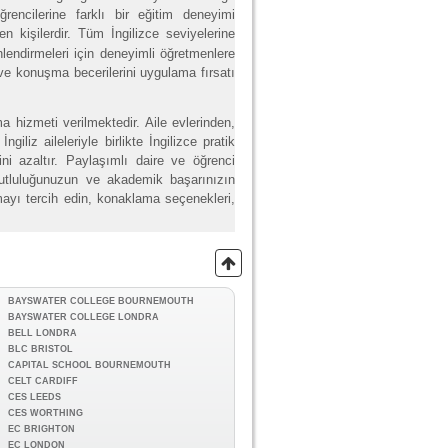
rencilerine farklı bir eğitim deneyimi
ren kişilerdir. Tüm İngilizce seviyelerine
lendirmeleri için deneyimli öğretmenlere
 ve konuşma becerilerini uygulama fırsatı
a hizmeti verilmektedir. Aile evlerinden,
iliz aileleriyle birlikte İngilizce pratik
mini azaltır. Paylaşımlı daire ve öğrenci
mutluluğunuzun ve akademik başarınızın
mayı tercih edin, konaklama seçenekleri,
BAYSWATER COLLEGE BOURNEMOUTH
BAYSWATER COLLEGE LONDRA
BELL LONDRA
BLC BRISTOL
CAPITAL SCHOOL BOURNEMOUTH
CELT CARDIFF
CES LEEDS
CES WORTHING
EC BRIGHTON
EC LONDON