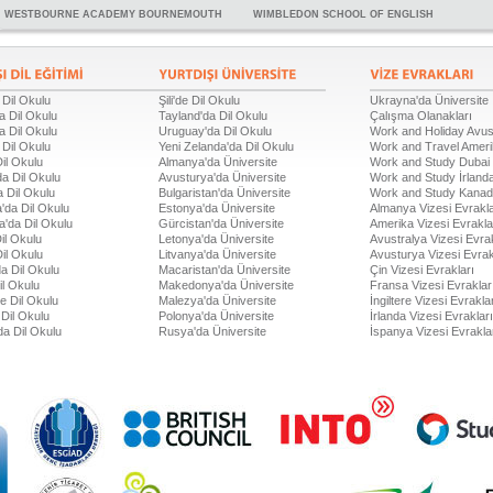
WESTBOURNE ACADEMY BOURNEMOUTH
WIMBLEDON SCHOOL OF ENGLISH
 Dil Okulu
Şili'de Dil Okulu
Ukrayna'da Üniversite
a Dil Okulu
Tayland'da Dil Okulu
Çalışma Olanakları
a Dil Okulu
Uruguay'da Dil Okulu
Work and Holiday Avus
 Dil Okulu
Yeni Zelanda'da Dil Okulu
Work and Travel Amer
Dil Okulu
Almanya'da Üniversite
Work and Study Dubai
a Dil Okulu
Avusturya'da Üniversite
Work and Study İrland
 Dil Okulu
Bulgaristan'da Üniversite
Work and Study Kana
'da Dil Okulu
Estonya'da Üniversite
Almanya Vizesi Evrakla
a'da Dil Okulu
Gürcistan'da Üniversite
Amerika Vizesi Evrakla
il Okulu
Letonya'da Üniversite
Avustralya Vizesi Evrak
Dil Okulu
Litvanya'da Üniversite
Avusturya Vizesi Evrak
a Dil Okulu
Macaristan'da Üniversite
Çin Vizesi Evrakları
il Okulu
Makedonya'da Üniversite
Fransa Vizesi Evraklar
de Dil Okulu
Malezya'da Üniversite
İngiltere Vizesi Evrakla
Dil Okulu
Polonya'da Üniversite
İrlanda Vizesi Evrakları
da Dil Okulu
Rusya'da Üniversite
İspanya Vizesi Evrakla