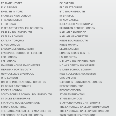
EC MANCHESTER
EC OXFORD
ELC BRISTOL
ELC EASTBOURNE
ENGLISH IN YORK
ETC BOURNEMOUTH
FRANCES KING LONDON
IH BRISTOL
IH MANCHESTER
IH NEWCASTLE
IH TORQUAY
ILS ENGLISH NOTTINGHAM
INTERACTIVE ENGLISH BRIGHTON
ISLINGTON CENTRE LONDON
KAPLAN BOURNEMOUTH
KAPLAN CAMBRIDGE
KAPLAN LONDON
KAPLAN MANCHESTER
KAPLAN TORQUAY
KINGS BOURNEMOUTH
KINGS LONDON
KINGS OXFORD
LANGUAGES UNITED BATH
LEEDS ENGLISH
LIVERPOOL SCHOOL OF ENGLISH
LONDON STUDY CENTRE
LSC LONDON
LSI BRIGHTON
LSI LONDON
MALVERN HOUSE BRIGHTON
MALVERN HOUSE MANCHESTER
MC ACADEMY MANCHESTER
MERIDIAN PORTSMOUTH
MILNER SCHOOL LONDON
NEW COLLEGE LIVERPOOL
NEW COLLEGE MANCHESTER
OHC LONDON
OHC OXFORD
OXFORD INTERNATIONAL BRIGHTON
OXFORD INTERNATIONAL LONDON
PILGRIMS CANTERBURY
REGENT BRIGHTON
REGENT LONDON
REGENT OXFORD
SOUTHBOURNE SCHOOL BOURNEMOUTH
ST GILES BRIGHTON
ST GILES EASTBOURNE
ST GILES LONDON
STAFFORD HOUSE CAMBRIDGE
STAFFORD HOUSE CANTERBURY
STUDIO CAMBRIDGE
THE LANGUAGE GALLERY BIRMINGHAM
THE LANGUAGE GALLERY MANCHESTER
THE LANGUAGE GALLERY NOTTINGHAM
TTI SCHOOL OF ENGLISH LONDON
TWIN ENGLISH EASTBOURNE