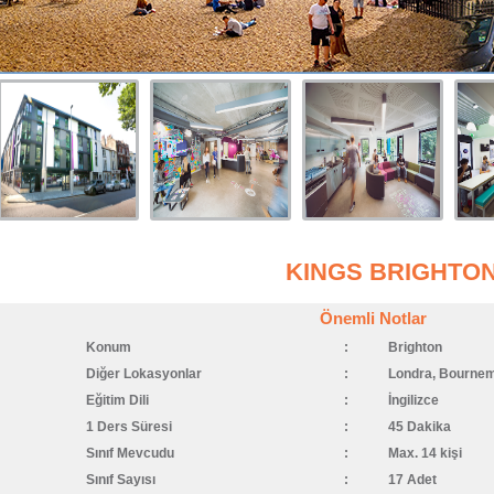
KINGS BRIGHTO
Önemli Notlar
Konum
:
Brighton
Diğer Lokasyonlar
:
Londra, Bournem
Eğitim Dili
:
İngilizce
1 Ders Süresi
:
45 Dakika
Sınıf Mevcudu
:
Max. 14 kişi
Sınıf Sayısı
:
17 Adet