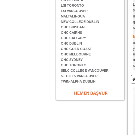
LSI BRISBANE
E
LSI TORONTO
s
LSI VANCOUVER
u
MALTALINGUA
g
NEW COLLEGE DUBLIN
OHC BRISBANE
s
OHC CAIRNS
OHC CALGARY
o
OHC DUBLIN
y
OHC GOLD COAST
e
OHC MELBOURNE
a
OHC SYDNEY
OHC TORONTO
s
SELC COLLEGE VANCOUVER
ST GILES VANCOUVER
TWIN-ALPHA DUBLIN