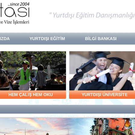
IZDA
YURTDIŞI EĞİTİM
BİLGİ BANKASI
HEM ÇALIŞ HEM OKU
YURTDIŞI ÜNİVERSİTE