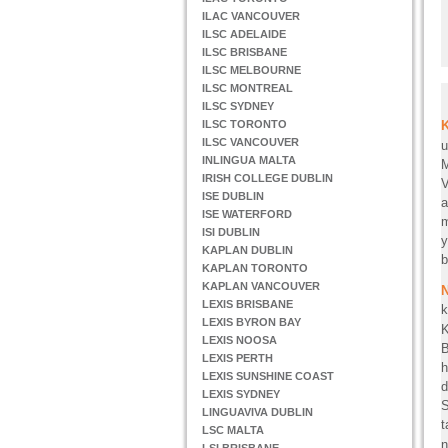
ILAC VANCOUVER
ILSC ADELAIDE
ILSC BRISBANE
ILSC MELBOURNE
ILSC MONTREAL
ILSC SYDNEY
ILSC TORONTO
ILSC VANCOUVER
u
INLINGUA MALTA
M
IRISH COLLEGE DUBLIN
V
ISE DUBLIN
a
ISE WATERFORD
m
ISI DUBLIN
y
KAPLAN DUBLIN
b
KAPLAN TORONTO
KAPLAN VANCOUVER
LEXIS BRISBANE
k
LEXIS BYRON BAY
K
LEXIS NOOSA
B
LEXIS PERTH
h
LEXIS SUNSHINE COAST
d
LEXIS SYDNEY
S
LINGUAVIVA DUBLIN
t
LSC MALTA
n