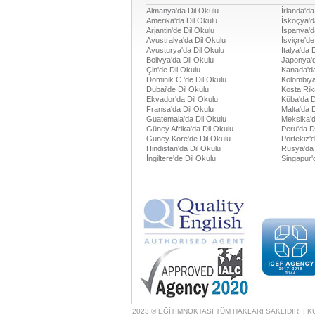
Almanya'da Dil Okulu
İrlanda'da
Amerika'da Dil Okulu
İskoçya'd
Arjantin'de Dil Okulu
İspanya'd
Avustralya'da Dil Okulu
İsviçre'de
Avusturya'da Dil Okulu
İtalya'da 
Bolivya'da Dil Okulu
Japonya'd
Çin'de Dil Okulu
Kanada'da
Dominik C.'de Dil Okulu
Kolombiya
Dubai'de Dil Okulu
Kosta Rik
Ekvador'da Dil Okulu
Küba'da D
Fransa'da Dil Okulu
Malta'da 
Guatemala'da Dil Okulu
Meksika'd
Güney Afrika'da Dil Okulu
Peru'da D
Güney Kore'de Dil Okulu
Portekiz'
Hindistan'da Dil Okulu
Rusya'da 
İngiltere'de Dil Okulu
Singapur'
2023 © EĞİTİMNOKTASI TÜM HAKLARI SAKLIDIR. |
K