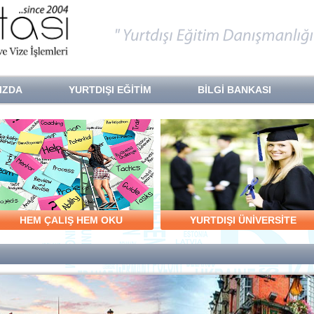
IZDA
YURTDIŞI EĞİTİM
BİLGİ BANKASI
HEM ÇALIŞ HEM OKU
YURTDIŞI ÜNİVERSİTE