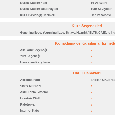
Kursa Katılım Yaşı
:
16 ve üzeri
Kursa Katılım Dil Seviyesi
:
Tüm Seviyeler
Kurs Başlangıç Tarihleri
:
Her Pazartesi
Kurs Seçenekleri
Genel İngilizce, Yoğun İngilizce, Sınava Hazırlık(IELTS, CAE), İş İng
Konaklama ve Karşılama Hizmetle
Aile Yanı Seçeneği
:
√
Yurt Seçeneği
:
√
Havaalanı Karşılama
:
√
Okul Olanakları
Akreditasyon
:
English UK, Brit
Sınav Merkezi
:
X
Akıllı Tahta Sistemi
:
√
Ücretsiz Wi-Fi
:
√
Kafeterya
:
√
İnternet Kafe
:
√