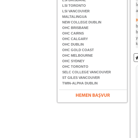
LSI BRISBANE
İ
LSI TORONTO
a
LSI VANCOUVER
MALTALINGUA
NEW COLLEGE DUBLIN
b
OHC BRISBANE
b
OHC CAIRNS
y
OHC CALGARY
k
OHC DUBLIN
OHC GOLD COAST
OHC MELBOURNE
OHC SYDNEY
OHC TORONTO
SELC COLLEGE VANCOUVER
ST GILES VANCOUVER
TWIN-ALPHA DUBLIN