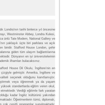
ir.
Londra'nın tarihi binlerce yıl öncesine
rayı, Westminster Abbey, Londra Kulesi,
ca ünlü Tate Modern, National Gallery ve
nın yaklaşık üçte biri parklara ve açık
en biridir. Stafford House London, şehir
kalanına giden tüm ulaşım bağlantılarına
ektedir. Dünyanın en iyi üniversitelerinin
kademik ilhamları bulacaksınız.
tafford House Dil Okulu, İngiltere’nin en
çizgiyle gelmiştir.
Amerika, İngiltere ve
kaliteli seçenek olduğunu kanıtlamıştır.
 geliştirmek veya öğrenmek ya da yaşam
n yüksek standartlarda eğitim veren okul,
tmektedir. Verdiği eğitimle fark yaratan
olduğu kadar İngiliz kültürünü yakından
nmaktadır.
Öğretmenlerin tümü, diplomalı,
gun çok çeşitli programlar sunulmaktadır.