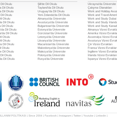
 Dil Okulu
Şili'de Dil Okulu
Ukrayna'da Üniversite
a Dil Okulu
Tayland'da Dil Okulu
Çalışma Olanakları
a Dil Okulu
Uruguay'da Dil Okulu
Work and Holiday Avus
 Dil Okulu
Yeni Zelanda'da Dil Okulu
Work and Travel Amer
Dil Okulu
Almanya'da Üniversite
Work and Study Dubai
a Dil Okulu
Avusturya'da Üniversite
Work and Study İrland
 Dil Okulu
Bulgaristan'da Üniversite
Work and Study Kana
'da Dil Okulu
Estonya'da Üniversite
Almanya Vizesi Evrakla
a'da Dil Okulu
Gürcistan'da Üniversite
Amerika Vizesi Evrakla
il Okulu
Letonya'da Üniversite
Avustralya Vizesi Evrak
Dil Okulu
Litvanya'da Üniversite
Avusturya Vizesi Evrak
a Dil Okulu
Macaristan'da Üniversite
Çin Vizesi Evrakları
il Okulu
Makedonya'da Üniversite
Fransa Vizesi Evraklar
de Dil Okulu
Malezya'da Üniversite
İngiltere Vizesi Evrakla
Dil Okulu
Polonya'da Üniversite
İrlanda Vizesi Evrakları
da Dil Okulu
Rusya'da Üniversite
İspanya Vizesi Evrakla
ULLANIM POLİTİKASI
| Since 2004 |
Facebook
|
Instagram
|
Twitter
|
Youtube
|
Linkedin
|