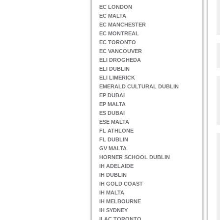
EC LONDON
EC MALTA
EC MANCHESTER
EC MONTREAL
EC TORONTO
EC VANCOUVER
ELI DROGHEDA
ELI DUBLIN
ELI LIMERICK
EMERALD CULTURAL DUBLIN
EP DUBAI
EP MALTA
ES DUBAI
ESE MALTA
FL ATHLONE
FL DUBLIN
GV MALTA
HORNER SCHOOL DUBLIN
IH ADELAIDE
IH DUBLIN
IH GOLD COAST
IH MALTA
IH MELBOURNE
IH SYDNEY
ILAC TORONTO