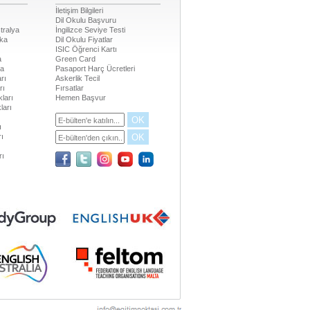
İletişim Bilgileri
Dil Okulu Başvuru
tralya
İngilizce Seviye Testi
ika
Dil Okulu Fiyatlar
ISIC Öğrenci Kartı
a
Green Card
da
Pasaport Harç Ücretleri
rı
Askerlik Tecil
rı
Fırsatlar
ları
Hemen Başvur
ları
OK
ı
OK
rı
rı