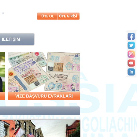
İLETİŞİM
VİZE BAŞVURU EVRAKLARI