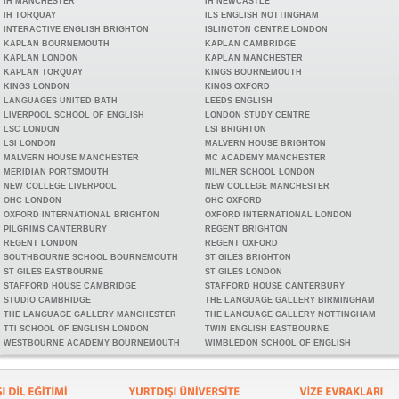
IH MANCHESTER
IH NEWCASTLE
IH TORQUAY
ILS ENGLISH NOTTINGHAM
INTERACTIVE ENGLISH BRIGHTON
ISLINGTON CENTRE LONDON
KAPLAN BOURNEMOUTH
KAPLAN CAMBRIDGE
KAPLAN LONDON
KAPLAN MANCHESTER
KAPLAN TORQUAY
KINGS BOURNEMOUTH
KINGS LONDON
KINGS OXFORD
LANGUAGES UNITED BATH
LEEDS ENGLISH
LIVERPOOL SCHOOL OF ENGLISH
LONDON STUDY CENTRE
LSC LONDON
LSI BRIGHTON
LSI LONDON
MALVERN HOUSE BRIGHTON
MALVERN HOUSE MANCHESTER
MC ACADEMY MANCHESTER
MERIDIAN PORTSMOUTH
MILNER SCHOOL LONDON
NEW COLLEGE LIVERPOOL
NEW COLLEGE MANCHESTER
OHC LONDON
OHC OXFORD
OXFORD INTERNATIONAL BRIGHTON
OXFORD INTERNATIONAL LONDON
PILGRIMS CANTERBURY
REGENT BRIGHTON
REGENT LONDON
REGENT OXFORD
SOUTHBOURNE SCHOOL BOURNEMOUTH
ST GILES BRIGHTON
ST GILES EASTBOURNE
ST GILES LONDON
STAFFORD HOUSE CAMBRIDGE
STAFFORD HOUSE CANTERBURY
STUDIO CAMBRIDGE
THE LANGUAGE GALLERY BIRMINGHAM
THE LANGUAGE GALLERY MANCHESTER
THE LANGUAGE GALLERY NOTTINGHAM
TTI SCHOOL OF ENGLISH LONDON
TWIN ENGLISH EASTBOURNE
WESTBOURNE ACADEMY BOURNEMOUTH
WIMBLEDON SCHOOL OF ENGLISH