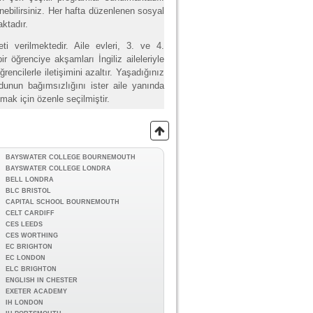
nebilirsiniz. Her hafta düzenlenen sosyal
ktadır.
i verilmektedir. Aile evleri, 3. ve 4.
r öğrenciye akşamları İngiliz aileleriyle
ğrencilerle iletişimini azaltır. Yaşadığınız
dunun bağımsızlığını ister aile yanında
mak için özenle seçilmiştir.
BAYSWATER COLLEGE BOURNEMOUTH
BAYSWATER COLLEGE LONDRA
BELL LONDRA
BLC BRISTOL
CAPITAL SCHOOL BOURNEMOUTH
CELT CARDIFF
CES LEEDS
CES WORTHING
EC BRIGHTON
EC LONDON
ELC BRIGHTON
ENGLISH IN CHESTER
EXETER ACADEMY
IH LONDON