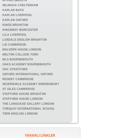
IH PORTSMOUTH
INLINGUA CHELTENHAM
KAPLAN BATH
KAPLAN LIVERPOOL
KAPLAN OXFORD
KINGS BRIGHTON
KINGSWAY WORCESTER
LILA LIVERPOOL
LOXDALE ENGLISH BRIGHTON
LSI CAMBRIDGE
MALVERN HOUSE LONDON
MELTON COLLEGE YORK
MLS BOURNEMOUTH
OAKS ACADEMY BOURNEMOUTH
OHC STRATFORD
OXFORD INTERNATIONAL OXFORD
REGENT CAMBRIDGE
SEVERNVALE ACADEMY SHREWSBURY
ST GILES CAMBRIDGE
STAFFORD HOUSE BRIGHTON
STAFFORD HOUSE LONDON
THE LANGUAGE GALLERY LONDON
TORQUAY INTERNATIONAL SCHOOL
TWIN ENGLISH LONDON