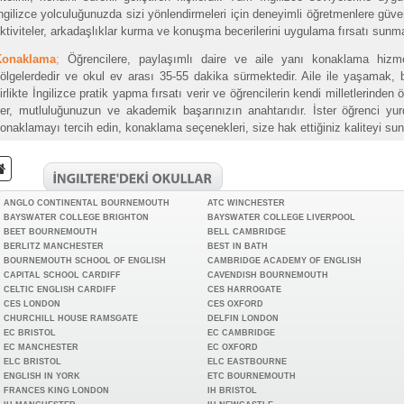
ngilizce yolculuğunuzda sizi yönlendirmeleri için deneyimli öğretmenlere güve
ktiviteler, arkadaşlıklar kurma ve konuşma becerilerini uygulama fırsatı sunma
Konaklama
;
Öğrencilere, paylaşımlı daire ve aile yanı konaklama hizmet
ölgelerdedir ve okul ev arası 35-55 dakika sürmektedir. Aile ile yaşamak, bi
irlikte İngilizce pratik yapma fırsatı verir ve öğrencilerin kendi milletlerinden ö
er, mutluluğunuzun ve akademik başarınızın anahtarıdır. İster öğrenci yur
onaklamayı tercih edin, konaklama seçenekleri, size hak ettiğiniz kaliteyi sun
ANGLO CONTINENTAL BOURNEMOUTH
ATC WINCHESTER
BAYSWATER COLLEGE BRIGHTON
BAYSWATER COLLEGE LIVERPOOL
BEET BOURNEMOUTH
BELL CAMBRIDGE
BERLITZ MANCHESTER
BEST IN BATH
BOURNEMOUTH SCHOOL OF ENGLISH
CAMBRIDGE ACADEMY OF ENGLISH
CAPITAL SCHOOL CARDIFF
CAVENDISH BOURNEMOUTH
CELTIC ENGLISH CARDIFF
CES HARROGATE
CES LONDON
CES OXFORD
CHURCHILL HOUSE RAMSGATE
DELFIN LONDON
EC BRISTOL
EC CAMBRIDGE
EC MANCHESTER
EC OXFORD
ELC BRISTOL
ELC EASTBOURNE
ENGLISH IN YORK
ETC BOURNEMOUTH
FRANCES KING LONDON
IH BRISTOL