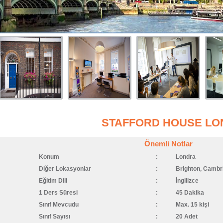
STAFFORD HOUSE L
Önemli Notlar
Konum
:
Londra
Diğer Lokasyonlar
:
Brighton, Cambr
Eğitim Dili
:
İngilizce
1 Ders Süresi
:
45 Dakika
Sınıf Mevcudu
:
Max. 15 kişi
Sınıf Sayısı
:
20 Adet