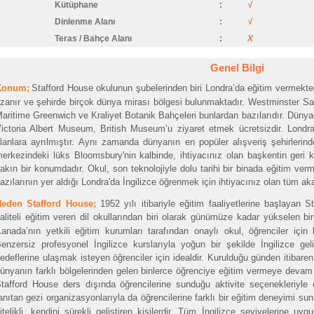
Kütüphane
:
√
Dinlenme Alanı
:
√
Teras / Bahçe Alanı
:
X
Genel Bilgi
Konum;
Stafford House okulunun şubelerinden biri Londra’da eğitim vermekted
zanır ve şehirde birçok dünya mirası bölgesi bulunmaktadır. Westminster Sa
aritime Greenwich ve Kraliyet Botanik Bahçeleri bunlardan bazılarıdır. Dünya
ictoria Albert Museum, British Museum’u ziyaret etmek ücretsizdir. Londra'
lanlara ayrılmıştır. Aynı zamanda dünyanın en popüler alışveriş şehirlerind
erkezindeki lüks Bloomsbury'nin kalbinde, ihtiyacınız olan başkentin geri 
akın bir konumdadır. Okul, son teknolojiyle dolu tarihi bir binada eğitim verm
azılarının yer aldığı Londra'da İngilizce öğrenmek için ihtiyacınız olan tüm a
Neden Stafford House;
1952 yılı itibariyle eğitim faaliyetlerine başlayan S
aliteli eğitim veren dil okullarından biri olarak günümüze kadar yükselen bir 
anada’nın yetkili eğitim kurumları tarafından onaylı okul, öğrenciler için 
enzersiz profesyonel İngilizce kurslarıyla yoğun bir şekilde İngilizce
edeflerine ulaşmak isteyen öğrenciler için idealdir. Kurulduğu günden itibare
ünyanın farklı bölgelerinden gelen binlerce öğrenciye eğitim vermeye devam e
tafford House ders dışında öğrencilerine sunduğu aktivite seçenekleriyle 
anıtan gezi organizasyonlarıyla da öğrencilerine farklı bir eğitim deneyimi su
itelikli, kendini sürekli geliştiren kişilerdir. Tüm İngilizce seviyelerine uy