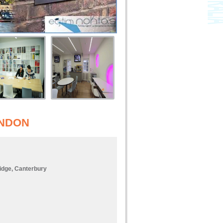
ONDON
idge, Canterbury