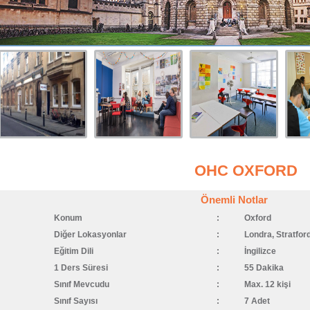
OHC OXFORD
Önemli Notlar
Konum
:
Oxford
Diğer Lokasyonlar
:
Londra, Stratfor
Eğitim Dili
:
İngilizce
1 Ders Süresi
:
55 Dakika
Sınıf Mevcudu
:
Max. 12 kişi
Sınıf Sayısı
:
7 Adet