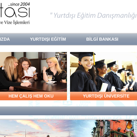
IZDA
YURTDIŞI EĞİTİM
BİLGİ BANKASI
HEM ÇALIŞ HEM OKU
YURTDIŞI ÜNİVERSİTE