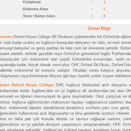
Kütüphane
:
√
Dinlenme Alanı
:
√
Teras / Bahçe Alanı
:
X
Genel Bilgi
Konum;
Oxford House College Dil Okulunun şubelerinden biri Oxford’da eğiti
ir saat kadar uzakta ve İngilizce konuşulan dünyanın en ünlü, en eski üniversi
emyeşil bahçeleri ve geniş parkları ile hala canlı bir üniversite şehridir. Oxfo
iyaret edebilir, nehirde gezebilir veya Oxford’un geleneksel İngiliz Pub'larından 
ürüyüşçüler için mükemmel olan çeşitli Oxfordshire kırsalından, tarihi ve 
açamağa kadar, birçok olanak mevcuttur. OHC Oxford Dil Okulu, Oxford Ünivers
albinde mükemmel bir konuma sahiptir. Okuldan sonra kolayca alışveriş 
ütüphanesi veya Ashmolean Müzesi gibi bazı turistik yerleri ziyaret edebilirsin
Neden Oxford House College;
OHC İngilizce Merkezleri artık dünyanın en
kullarından biridir. İngiltere’deki en iyi İngilizce dil okullarından biri olan
ersoneli ve öğrenci memnuniyeti ile gurur duymaktadır. Okul, çalışmak ve d
xford, İngilizce eğitiminizden maksimum faydayı sağlamanıza yardımcı ola
kul, mükemmel öğretim olanaklarıyla donatılmış sınıfların yanı sıra, geniş 
ğrencilerin kullanımına açık bilgisayarlar ve bina genelinde ücretsiz internet
lma ve daha pek çok konuda destek ve tavsiye sağlayan samimi, yardıms
ğrencilerine en iyi şekilde deneyim yaşamasını amaçlamaktadır. OHC Oxford
eni arkadaşlar edinebilir, İngiltere’nin kültürel hayatını keşfetme fırsatı bula