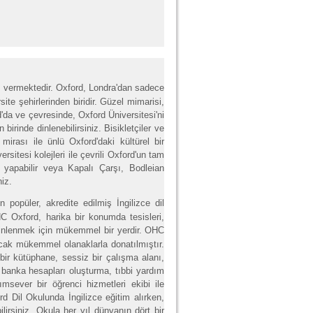
m vermektedir. Oxford, Londra'dan sadece
te şehirlerinden biridir. Güzel mimarisi,
rd'da ve çevresinde, Oxford Üniversitesi'ni
birinde dinlenebilirsiniz. Bisikletçiler ve
mirası ile ünlü Oxford'daki kültürel bir
itesi kolejleri ile çevrili Oxford'un tam
yapabilir veya Kapalı Çarşı, Bodleian
iz.
 popüler, akredite edilmiş İngilizce dil
 OHC Oxford, harika bir konumda tesisleri,
inlenmek için mükemmel bir yerdir.
OHC
cak mükemmel olanaklarla donatılmıştır.
bir kütüphane, sessiz bir çalışma alanı,
, banka hesapları oluşturma, tıbbi yardım
ever bir öğrenci hizmetleri ekibi ile
 Dil Okulunda İngilizce eğitim alırken,
bilirsiniz. Okula her yıl dünyanın dört bir