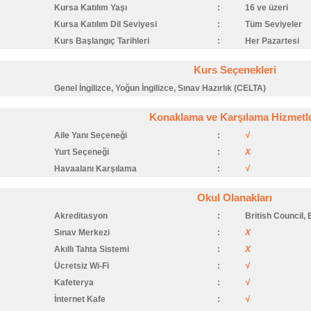
Kursa Katılım Yaşı
:
16 ve üzeri
Kursa Katılım Dil Seviyesi
:
Tüm Seviyeler
Kurs Başlangıç Tarihleri
:
Her Pazartesi
Kurs Seçenekleri
Genel İngilizce, Yoğun İngilizce, Sınav Hazırlık (CELTA)
Konaklama ve Karşılama Hizmetle
Aile Yanı Seçeneği
:
√
Yurt Seçeneği
:
X
Havaalanı Karşılama
:
√
Okul Olanakları
Akreditasyon
:
British Council,
Sınav Merkezi
:
X
Akıllı Tahta Sistemi
:
X
Ücretsiz Wi-Fi
:
√
Kafeterya
:
√
İnternet Kafe
:
√