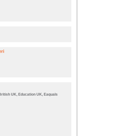
ri
 British UK, Education UK, Eaquals