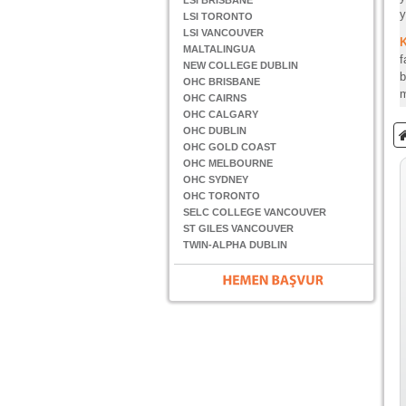
LSI BRISBANE
y
LSI TORONTO
LSI VANCOUVER
MALTALINGUA
f
NEW COLLEGE DUBLIN
b
OHC BRISBANE
m
OHC CAIRNS
OHC CALGARY
OHC DUBLIN
OHC GOLD COAST
OHC MELBOURNE
OHC SYDNEY
OHC TORONTO
SELC COLLEGE VANCOUVER
ST GILES VANCOUVER
TWIN-ALPHA DUBLIN