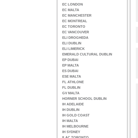
EC LONDON
EC MALTA
EC MANCHESTER
EC MONTREAL
EC TORONTO
EC VANCOUVER
ELI DROGHEDA
ELI DUBLIN
ELI LIMERICK
EMERALD CULTURAL DUBLIN
EP DUBAI
EP MALTA
ES DUBAI
ESE MALTA
FL ATHLONE
FL DUBLIN
GV MALTA
HORNER SCHOOL DUBLIN
IH ADELAIDE
IH DUBLIN
IH GOLD COAST
IH MALTA
IH MELBOURNE
IH SYDNEY
ILAC TORONTO