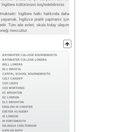
İngiltere kültürününü keşfedebilirsiniz.
maktadır. İngiltere halkı hakkında daha
le yaşamak, İngilizce pratik yapmanız için
tedir. Tüm aile evleri, okula kolay ulaşım
eneği mevcuttur.
BAYSWATER COLLEGE BOURNEMOUTH
BAYSWATER COLLEGE LONDRA
BELL LONDRA
BLC BRISTOL
CAPITAL SCHOOL BOURNEMOUTH
CELT CARDIFF
CES LEEDS
CES WORTHING
EC BRIGHTON
EC LONDON
ELC BRIGHTON
ENGLISH IN CHESTER
EXETER ACADEMY
IH LONDON
IH PORTSMOUTH
INLINGUA CHELTENHAM
KAPLAN BATH