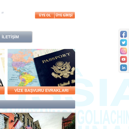
İLETİŞİM
VİZE BAŞVURU EVRAKLARI