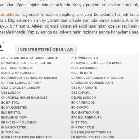
anından öğrenci eğitim için gelmektedir. Sosyal program ve gezilere katılarak, 
Konaklama
;
Öğrencilere, özenle seçilmiş aile yanı konaklama hizmeti sunul
azla bilgi edinmenin en iyi yollarından biri aile yanında konaklamaktır. Aile i
üyük bir fırsattır. Aileler, öğrenci hizmetleri ekibi tarafından özenle seçilmek
esafesindedir. Yaz aylarında da üniversitenin rezidanslarında konaklama seç
ANGLO CONTINENTAL BOURNEMOUTH
ATC WINCHESTER
BAYSWATER COLLEGE BRIGHTON
BAYSWATER COLLEGE LIVERPOOL
BEET BOURNEMOUTH
BELL CAMBRIDGE
BERLITZ MANCHESTER
BEST IN BATH
BOURNEMOUTH SCHOOL OF ENGLISH
CAMBRIDGE ACADEMY OF ENGLISH
CAPITAL SCHOOL CARDIFF
CAVENDISH BOURNEMOUTH
CELTIC ENGLISH CARDIFF
CES HARROGATE
CES LONDON
CES OXFORD
CHURCHILL HOUSE RAMSGATE
DELFIN LONDON
EC BRISTOL
EC CAMBRIDGE
EC MANCHESTER
EC OXFORD
ELC BRISTOL
ELC EASTBOURNE
ENGLISH IN YORK
ETC BOURNEMOUTH
FRANCES KING LONDON
IH BRISTOL
IH MANCHESTER
IH NEWCASTLE
IH TORQUAY
ILS ENGLISH NOTTINGHAM
INTERACTIVE ENGLISH BRIGHTON
ISLINGTON CENTRE LONDON