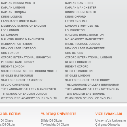
KAPLAN BOURNEMOUTH
KAPLAN CAMBRIDGE
KAPLAN LONDON
KAPLAN MANCHESTER
KAPLAN TORQUAY
KINGS BOURNEMOUTH
KINGS LONDON
KINGS OXFORD
LANGUAGES UNITED BATH
LEEDS ENGLISH
LIVERPOOL SCHOOL OF ENGLISH
LONDON STUDY CENTRE
LSC LONDON
LSI BRIGHTON
LSI LONDON
MALVERN HOUSE BRIGHTON
MALVERN HOUSE MANCHESTER
MC ACADEMY MANCHESTER
MERIDIAN PORTSMOUTH
MILNER SCHOOL LONDON
NEW COLLEGE LIVERPOOL
NEW COLLEGE MANCHESTER
OHC LONDON
OHC OXFORD
OXFORD INTERNATIONAL BRIGHTON
OXFORD INTERNATIONAL LONDON
PILGRIMS CANTERBURY
REGENT BRIGHTON
REGENT LONDON
REGENT OXFORD
SOUTHBOURNE SCHOOL BOURNEMOUTH
ST GILES BRIGHTON
ST GILES EASTBOURNE
ST GILES LONDON
STAFFORD HOUSE CAMBRIDGE
STAFFORD HOUSE CANTERBURY
STUDIO CAMBRIDGE
THE LANGUAGE GALLERY BIRMINGHAM
THE LANGUAGE GALLERY MANCHESTER
THE LANGUAGE GALLERY NOTTINGHAM
TTI SCHOOL OF ENGLISH LONDON
TWIN ENGLISH EASTBOURNE
WESTBOURNE ACADEMY BOURNEMOUTH
WIMBLEDON SCHOOL OF ENGLISH
 Dil Okulu
Şili'de Dil Okulu
Ukrayna'da Üniversite
a Dil Okulu
Tayland'da Dil Okulu
Çalışma Olanakları