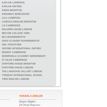
KAPLAN LIVERPOOL
KAPLAN OXFORD
KINGS BRIGHTON
KINGSWAY WORCESTER
LILA LIVERPOOL
LOXDALE ENGLISH BRIGHTON
LSI CAMBRIDGE
MALVERN HOUSE LONDON
MELTON COLLEGE YORK
MLS BOURNEMOUTH
OAKS ACADEMY BOURNEMOUTH
OHC STRATFORD
OXFORD INTERNATIONAL OXFORD
REGENT CAMBRIDGE
SEVERNVALE ACADEMY SHREWSBURY
ST GILES CAMBRIDGE
STAFFORD HOUSE BRIGHTON
STAFFORD HOUSE LONDON
THE LANGUAGE GALLERY LONDON
TORQUAY INTERNATIONAL SCHOOL
TWIN ENGLISH LONDON
İletişim Bilgileri
Dil Okulu Başvuru