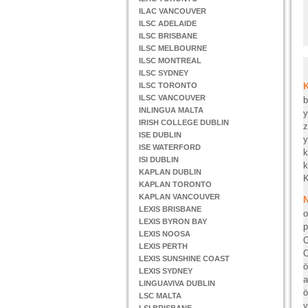
ILAC VANCOUVER
ILSC ADELAIDE
ILSC BRISBANE
ILSC MELBOURNE
ILSC MONTREAL
ILSC SYDNEY
ILSC TORONTO
ILSC VANCOUVER
b
INLINGUA MALTA
y
IRISH COLLEGE DUBLIN
z
ISE DUBLIN
y
ISE WATERFORD
k
ISI DUBLIN
k
KAPLAN DUBLIN
K
KAPLAN TORONTO
KAPLAN VANCOUVER
LEXIS BRISBANE
o
LEXIS BYRON BAY
p
LEXIS NOOSA
O
LEXIS PERTH
O
LEXIS SUNSHINE COAST
ö
LEXIS SYDNEY
a
LINGUAVIVA DUBLIN
ö
LSC MALTA
y