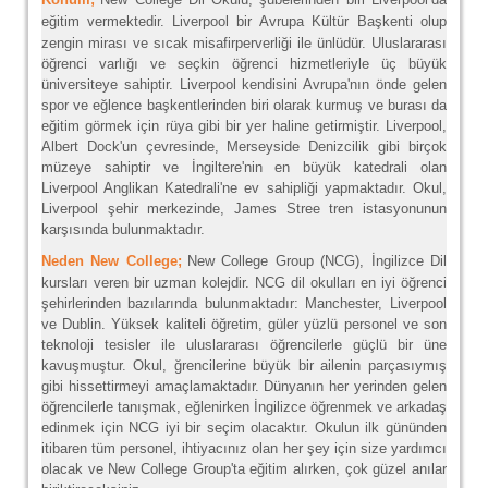
eğitim vermektedir.
Liverpool bir Avrupa Kültür Başkenti olup
zengin mirası ve sıcak misafirperverliği ile ünlüdür. Uluslararası
öğrenci varlığı ve seçkin öğrenci hizmetleriyle üç büyük
üniversiteye sahiptir. Liverpool kendisini Avrupa'nın önde gelen
spor ve eğlence başkentlerinden biri olarak kurmuş ve burası da
eğitim görmek için rüya gibi bir yer haline getirmiştir. Liverpool,
Albert Dock'un çevresinde, Merseyside Denizcilik gibi birçok
müzeye sahiptir ve İngiltere'nin en büyük katedrali olan
Liverpool Anglikan Katedrali'ne ev sahipliği yapmaktadır. Okul,
Liverpool şehir merkezinde, James Stree tren istasyonunun
karşısında bulunmaktadır.
Neden New College;
New College Group (NCG), İngilizce Dil
kursları veren bir uzman kolejdir. NCG dil okulları en iyi öğrenci
şehirlerinden bazılarında bulunmaktadır: Manchester, Liverpool
ve Dublin. Yüksek kaliteli öğretim, güler yüzlü personel ve son
teknoloji tesisler ile uluslararası öğrencilerle güçlü bir üne
kavuşmuştur. Okul, ğrencilerine büyük bir ailenin parçasıymış
gibi hissettirmeyi amaçlamaktadır. Dünyanın her yerinden gelen
öğrencilerle tanışmak, eğlenirken İngilizce öğrenmek ve arkadaş
edinmek için NCG iyi bir seçim olacaktır. Okulun ilk gününden
itibaren tüm personel, ihtiyacınız olan her şey için size yardımcı
olacak ve New College Group'ta eğitim alırken, çok güzel anılar