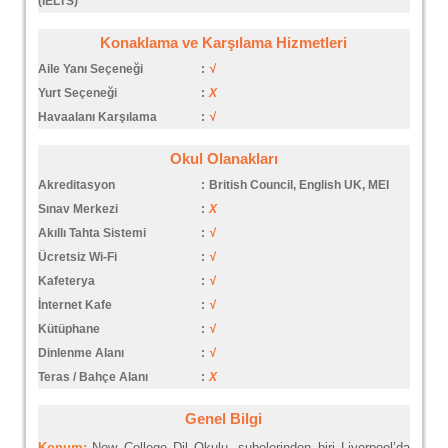
(IELTS)
Konaklama ve Karşılama Hizmetleri
Aile Yanı Seçeneği
:
√
Yurt Seçeneği
:
X
Havaalanı Karşılama
:
√
Okul Olanakları
Akreditasyon
:
British Council, English UK, MEI
Sınav Merkezi
:
X
Akıllı Tahta Sistemi
:
√
Ücretsiz Wi-Fi
:
√
Kafeterya
:
√
İnternet Kafe
:
√
Kütüphane
:
√
Dinlenme Alanı
:
√
Teras / Bahçe Alanı
:
X
Genel Bilgi
Konum;
New College Dil Okulu, şubelerinden biri Liverpool’da