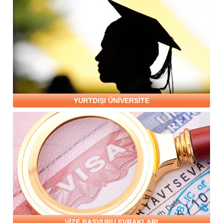
YURTDIŞI ÜNİVERSİTE
VİZE BAŞVURU EVRAKLARI