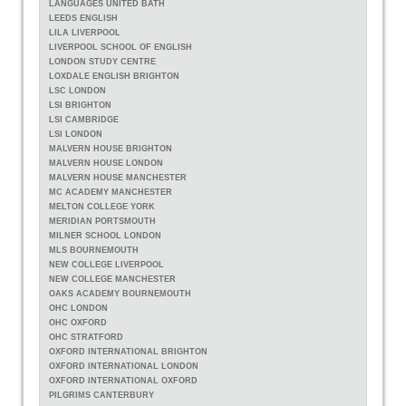
LANGUAGES UNITED BATH
LEEDS ENGLISH
LILA LIVERPOOL
LIVERPOOL SCHOOL OF ENGLISH
LONDON STUDY CENTRE
LOXDALE ENGLISH BRIGHTON
LSC LONDON
LSI BRIGHTON
LSI CAMBRIDGE
LSI LONDON
MALVERN HOUSE BRIGHTON
MALVERN HOUSE LONDON
MALVERN HOUSE MANCHESTER
MC ACADEMY MANCHESTER
MELTON COLLEGE YORK
MERIDIAN PORTSMOUTH
MILNER SCHOOL LONDON
MLS BOURNEMOUTH
NEW COLLEGE LIVERPOOL
NEW COLLEGE MANCHESTER
OAKS ACADEMY BOURNEMOUTH
OHC LONDON
OHC OXFORD
OHC STRATFORD
OXFORD INTERNATIONAL BRIGHTON
OXFORD INTERNATIONAL LONDON
OXFORD INTERNATIONAL OXFORD
PILGRIMS CANTERBURY