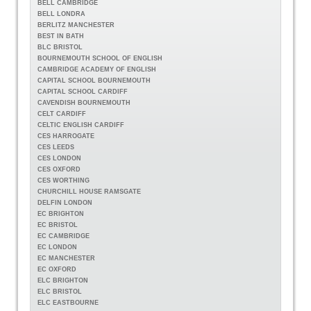
BELL CAMBRIDGE
BELL LONDRA
BERLITZ MANCHESTER
BEST IN BATH
BLC BRISTOL
BOURNEMOUTH SCHOOL OF ENGLISH
CAMBRIDGE ACADEMY OF ENGLISH
CAPITAL SCHOOL BOURNEMOUTH
CAPITAL SCHOOL CARDIFF
CAVENDISH BOURNEMOUTH
CELT CARDIFF
CELTIC ENGLISH CARDIFF
CES HARROGATE
CES LEEDS
CES LONDON
CES OXFORD
CES WORTHING
CHURCHILL HOUSE RAMSGATE
DELFIN LONDON
EC BRIGHTON
EC BRISTOL
EC CAMBRIDGE
EC LONDON
EC MANCHESTER
EC OXFORD
ELC BRIGHTON
ELC BRISTOL
ELC EASTBOURNE