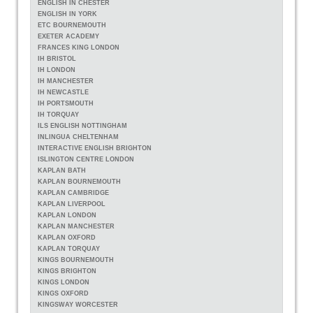
ENGLISH IN CHESTER
ENGLISH IN YORK
ETC BOURNEMOUTH
EXETER ACADEMY
FRANCES KING LONDON
IH BRISTOL
IH LONDON
IH MANCHESTER
IH NEWCASTLE
IH PORTSMOUTH
IH TORQUAY
ILS ENGLISH NOTTINGHAM
INLINGUA CHELTENHAM
INTERACTIVE ENGLISH BRIGHTON
ISLINGTON CENTRE LONDON
KAPLAN BATH
KAPLAN BOURNEMOUTH
KAPLAN CAMBRIDGE
KAPLAN LIVERPOOL
KAPLAN LONDON
KAPLAN MANCHESTER
KAPLAN OXFORD
KAPLAN TORQUAY
KINGS BOURNEMOUTH
KINGS BRIGHTON
KINGS LONDON
KINGS OXFORD
KINGSWAY WORCESTER