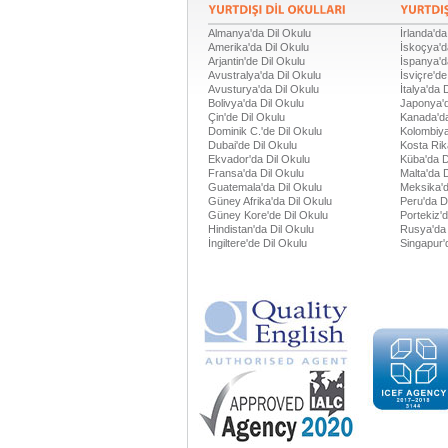
Almanya'da Dil Okulu
İrlanda'da
Amerika'da Dil Okulu
İskoçya'd
Arjantin'de Dil Okulu
İspanya'd
Avustralya'da Dil Okulu
İsviçre'de
Avusturya'da Dil Okulu
İtalya'da 
Bolivya'da Dil Okulu
Japonya'd
Çin'de Dil Okulu
Kanada'da
Dominik C.'de Dil Okulu
Kolombiya
Dubai'de Dil Okulu
Kosta Rik
Ekvador'da Dil Okulu
Küba'da D
Fransa'da Dil Okulu
Malta'da 
Guatemala'da Dil Okulu
Meksika'd
Güney Afrika'da Dil Okulu
Peru'da D
Güney Kore'de Dil Okulu
Portekiz'
Hindistan'da Dil Okulu
Rusya'da 
İngiltere'de Dil Okulu
Singapur'