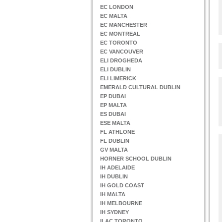
EC LONDON
EC MALTA
EC MANCHESTER
EC MONTREAL
EC TORONTO
EC VANCOUVER
ELI DROGHEDA
ELI DUBLIN
ELI LIMERICK
EMERALD CULTURAL DUBLIN
EP DUBAI
EP MALTA
ES DUBAI
ESE MALTA
FL ATHLONE
FL DUBLIN
GV MALTA
HORNER SCHOOL DUBLIN
IH ADELAIDE
IH DUBLIN
IH GOLD COAST
IH MALTA
IH MELBOURNE
IH SYDNEY
ILAC TORONTO