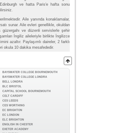
, Edinburgh ve hatta Paris'e hafta sonu
irsiniz.
erilmektedir. Aile yanında konaklamalar,
satı sunar. Aile evleri genellikle, okuldan
 güzergahı ve düzenli servislerle şehir
ları İngiliz aileleriyle birlikte İngilizce
imini azaltır. Paylaşımlı daireler, 2 farklı
eri okula 10 dakika mesafededir.
BAYSWATER COLLEGE BOURNEMOUTH
BAYSWATER COLLEGE LONDRA
BELL LONDRA
BLC BRISTOL
CAPITAL SCHOOL BOURNEMOUTH
CELT CARDIFF
CES LEEDS
CES WORTHING
EC BRIGHTON
EC LONDON
ELC BRIGHTON
ENGLISH IN CHESTER
EXETER ACADEMY