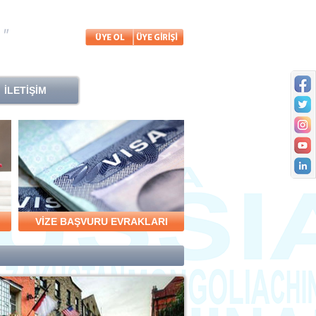
İLETİŞİM
VİZE BAŞVURU EVRAKLARI