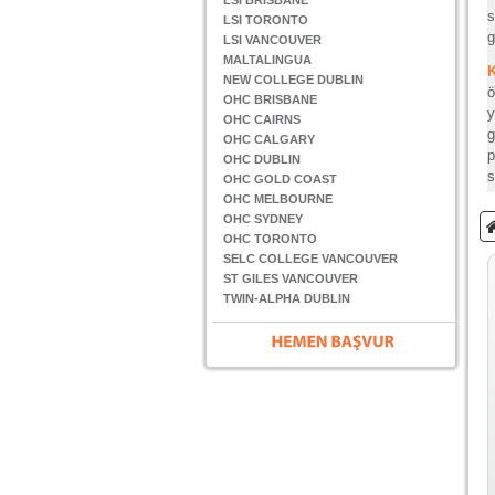
LSI BRISBANE
s
LSI TORONTO
g
LSI VANCOUVER
MALTALINGUA
NEW COLLEGE DUBLIN
ö
OHC BRISBANE
y
OHC CAIRNS
g
OHC CALGARY
p
OHC DUBLIN
s
OHC GOLD COAST
OHC MELBOURNE
OHC SYDNEY
OHC TORONTO
SELC COLLEGE VANCOUVER
ST GILES VANCOUVER
TWIN-ALPHA DUBLIN