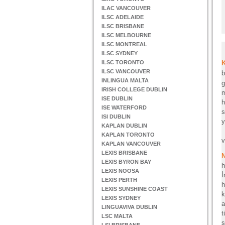
ILAC VANCOUVER
ILSC ADELAIDE
ILSC BRISBANE
ILSC MELBOURNE
ILSC MONTREAL
ILSC SYDNEY
ILSC TORONTO
ILSC VANCOUVER
b
INLINGUA MALTA
g
IRISH COLLEGE DUBLIN
m
ISE DUBLIN
h
ISE WATERFORD
s
ISI DUBLIN
y
KAPLAN DUBLIN
L
KAPLAN TORONTO
v
KAPLAN VANCOUVER
LEXIS BRISBANE
LEXIS BYRON BAY
h
LEXIS NOOSA
İ
LEXIS PERTH
h
LEXIS SUNSHINE COAST
k
LEXIS SYDNEY
a
LINGUAVIVA DUBLIN
t
LSC MALTA
s