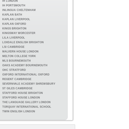
IH LONDON
IH PORTSMOUTH
INLINGUA CHELTENHAM
KAPLAN BATH
KAPLAN LIVERPOOL
KAPLAN OXFORD
KINGS BRIGHTON
KINGSWAY WORCESTER
LILA LIVERPOOL
LOXDALE ENGLISH BRIGHTON
LSI CAMBRIDGE
MALVERN HOUSE LONDON
MELTON COLLEGE YORK
MLS BOURNEMOUTH
OAKS ACADEMY BOURNEMOUTH
OHC STRATFORD
OXFORD INTERNATIONAL OXFORD
REGENT CAMBRIDGE
SEVERNVALE ACADEMY SHREWSBURY
ST GILES CAMBRIDGE
STAFFORD HOUSE BRIGHTON
STAFFORD HOUSE LONDON
THE LANGUAGE GALLERY LONDON
TORQUAY INTERNATIONAL SCHOOL
TWIN ENGLISH LONDON