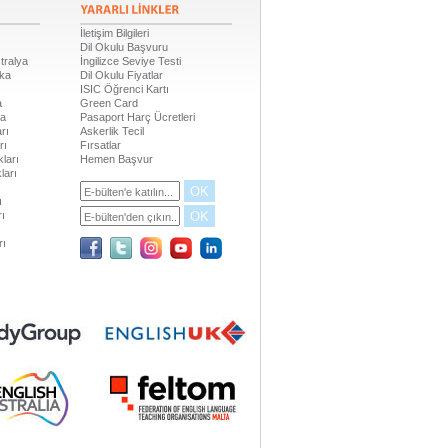
İletişim Bilgileri
Dil Okulu Başvuru
tralya
İngilizce Seviye Testi
ika
Dil Okulu Fiyatlar
ISIC Öğrenci Kartı
a
Green Card
da
Pasaport Harç Ücretleri
rı
Askerlik Tecil
rı
Fırsatlar
ları
Hemen Başvur
ları
OK
ı
OK
rı
rı