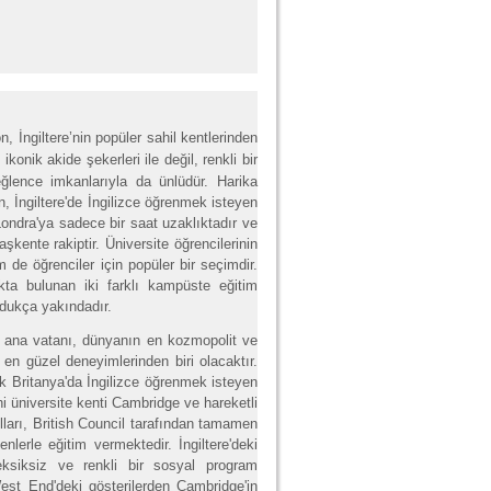
n, İngiltere’nin popüler sahil kentlerinden
konik akide şekerleri ile değil, renkli bir
ğlence imkanlarıyla da ünlüdür. Harika
on, İngiltere'de İngilizce öğrenmek isteyen
Londra'ya sadece bir saat uzaklıktadır ve
aşkente rakiptir. Üniversite öğrencilerinin
m de öğrenciler için popüler bir seçimdir.
kta bulunan iki farklı kampüste eğitim
ldukça yakındadır.
in ana vatanı, dünyanın en kozmopolit ve
n en güzel deneyimlerinden biri olacaktır.
ük Britanya'da İngilizce öğrenmek isteyen
hi üniversite kenti Cambridge ve hareketli
ulları, British Council tarafından tamamen
lerle eğitim vermektedir. İngiltere'deki
 eksiksiz ve renkli bir sosyal program
est End'deki gösterilerden Cambridge'in