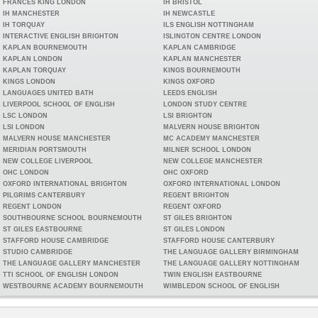
FRANCES KING LONDON
IH BRISTOL
IH MANCHESTER
IH NEWCASTLE
IH TORQUAY
ILS ENGLISH NOTTINGHAM
INTERACTIVE ENGLISH BRIGHTON
ISLINGTON CENTRE LONDON
KAPLAN BOURNEMOUTH
KAPLAN CAMBRIDGE
KAPLAN LONDON
KAPLAN MANCHESTER
KAPLAN TORQUAY
KINGS BOURNEMOUTH
KINGS LONDON
KINGS OXFORD
LANGUAGES UNITED BATH
LEEDS ENGLISH
LIVERPOOL SCHOOL OF ENGLISH
LONDON STUDY CENTRE
LSC LONDON
LSI BRIGHTON
LSI LONDON
MALVERN HOUSE BRIGHTON
MALVERN HOUSE MANCHESTER
MC ACADEMY MANCHESTER
MERIDIAN PORTSMOUTH
MILNER SCHOOL LONDON
NEW COLLEGE LIVERPOOL
NEW COLLEGE MANCHESTER
OHC LONDON
OHC OXFORD
OXFORD INTERNATIONAL BRIGHTON
OXFORD INTERNATIONAL LONDON
PILGRIMS CANTERBURY
REGENT BRIGHTON
REGENT LONDON
REGENT OXFORD
SOUTHBOURNE SCHOOL BOURNEMOUTH
ST GILES BRIGHTON
ST GILES EASTBOURNE
ST GILES LONDON
STAFFORD HOUSE CAMBRIDGE
STAFFORD HOUSE CANTERBURY
STUDIO CAMBRIDGE
THE LANGUAGE GALLERY BIRMINGHAM
THE LANGUAGE GALLERY MANCHESTER
THE LANGUAGE GALLERY NOTTINGHAM
TTI SCHOOL OF ENGLISH LONDON
TWIN ENGLISH EASTBOURNE
WESTBOURNE ACADEMY BOURNEMOUTH
WIMBLEDON SCHOOL OF ENGLISH