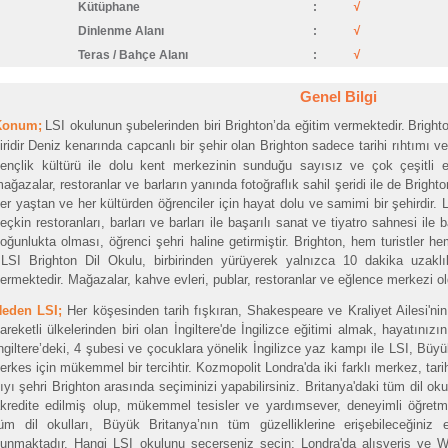
Kütüphane
:
√
Dinlenme Alanı
:
√
Teras / Bahçe Alanı
:
√
Genel Bilgi
Konum;
LSI okulunun şubelerinden biri Brighton’da eğitim vermektedir.
Brighto
iridir
Deniz kenarında capcanlı bir şehir olan Brighton sadece tarihi rıhtımı ve i
ençlik kültürü ile dolu kent merkezinin sunduğu sayısız ve çok çeşitli e
ağazalar, restoranlar ve barların yanında fotoğraflık sahil şeridi ile de Bright
er yaştan ve her kültürden öğrenciler için hayat dolu ve samimi bir şehirdir. 
eçkin restoranları, barları ve barları ile başarılı sanat ve tiyatro sahnesi ile b
oğunlukta olması, öğrenci şehri haline getirmiştir. Brighton, hem turistler he
SI Brighton Dil Okulu, birbirinden yürüyerek yalnızca 10 dakika uzaklı
ermektedir. Mağazalar, kahve evleri, publar, restoranlar ve eğlence merkezi o
Neden LSI;
Her köşesinden tarih fışkıran, Shakespeare ve Kraliyet Ailesi'n
areketli ülkelerinden biri olan İngiltere'de İngilizce eğitimi almak, hayatınızı
ngiltere’deki, 4 şubesi ve çocuklara yönelik İngilizce yaz kampı ile LSI, Büy
erkes için mükemmel bir tercihtir. Kozmopolit Londra'da iki farklı merkez, tari
ıyı şehri Brighton arasında seçiminizi yapabilirsiniz. Britanya'daki tüm dil ok
kredite edilmiş olup, mükemmel tesisler ve yardımsever, deneyimli öğretmen
üm dil okulları, Büyük Britanya’nın tüm güzelliklerine erişebileceğiniz
unmaktadır. Hangi LSI okulunu seçerseniz seçin; Londra'da alışveriş ve W