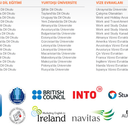
 Dil Okulu
Şili'de Dil Okulu
Ukrayna'da Üniversite
a Dil Okulu
Tayland'da Dil Okulu
Çalışma Olanakları
a Dil Okulu
Uruguay'da Dil Okulu
Work and Holiday Avus
 Dil Okulu
Yeni Zelanda'da Dil Okulu
Work and Travel Amer
Dil Okulu
Almanya'da Üniversite
Work and Study Dubai
a Dil Okulu
Avusturya'da Üniversite
Work and Study İrland
 Dil Okulu
Bulgaristan'da Üniversite
Work and Study Kana
'da Dil Okulu
Estonya'da Üniversite
Almanya Vizesi Evrakla
a'da Dil Okulu
Gürcistan'da Üniversite
Amerika Vizesi Evrakla
il Okulu
Letonya'da Üniversite
Avustralya Vizesi Evrak
Dil Okulu
Litvanya'da Üniversite
Avusturya Vizesi Evrak
a Dil Okulu
Macaristan'da Üniversite
Çin Vizesi Evrakları
il Okulu
Makedonya'da Üniversite
Fransa Vizesi Evraklar
de Dil Okulu
Malezya'da Üniversite
İngiltere Vizesi Evrakla
Dil Okulu
Polonya'da Üniversite
İrlanda Vizesi Evrakları
da Dil Okulu
Rusya'da Üniversite
İspanya Vizesi Evrakla