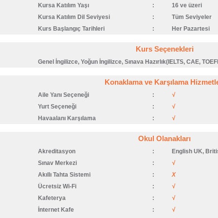
Kursa Katılım Yaşı
:
16 ve üzeri
Kursa Katılım Dil Seviyesi
:
Tüm Seviyeler
Kurs Başlangıç Tarihleri
:
Her Pazartesi
Kurs Seçenekleri
Genel İngilizce, Yoğun İngilizce, Sınava Hazırlık(IELTS, CAE, TOEFL)
Konaklama ve Karşılama Hizmetle
Aile Yanı Seçeneği
:
√
Yurt Seçeneği
:
√
Havaalanı Karşılama
:
√
Okul Olanakları
Akreditasyon
:
English UK, Brit
Sınav Merkezi
:
√
Akıllı Tahta Sistemi
:
X
Ücretsiz Wi-Fi
:
√
Kafeterya
:
√
İnternet Kafe
:
√