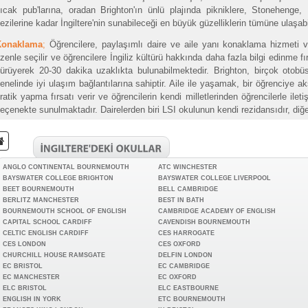
ıcak pub'larına, oradan Brighton'ın ünlü plajında pikniklere, Stonehenge
ezilerine kadar İngiltere'nin sunabileceği en büyük güzelliklerin tümüne ulaşabil
Konaklama
;
Öğrencilere, paylaşımlı daire ve aile yanı konaklama hizmeti v
zenle seçilir ve öğrencilere İngiliz kültürü hakkında daha fazla bilgi edinme fır
ürüyerek 20-30 dakika uzaklıkta bulunabilmektedir. Brighton, birçok otobüs
enelinde iyi ulaşım bağlantılarına sahiptir. Aile ile yaşamak, bir öğrenciye akşam
ratik yapma fırsatı verir ve öğrencilerin kendi milletlerinden öğrencilerle iletiş
eçenekte sunulmaktadır. Dairelerden biri LSI okulunun kendi rezidansıdır, diğ
ANGLO CONTINENTAL BOURNEMOUTH
ATC WINCHESTER
BAYSWATER COLLEGE BRIGHTON
BAYSWATER COLLEGE LIVERPOOL
BEET BOURNEMOUTH
BELL CAMBRIDGE
BERLITZ MANCHESTER
BEST IN BATH
BOURNEMOUTH SCHOOL OF ENGLISH
CAMBRIDGE ACADEMY OF ENGLISH
CAPITAL SCHOOL CARDIFF
CAVENDISH BOURNEMOUTH
CELTIC ENGLISH CARDIFF
CES HARROGATE
CES LONDON
CES OXFORD
CHURCHILL HOUSE RAMSGATE
DELFIN LONDON
EC BRISTOL
EC CAMBRIDGE
EC MANCHESTER
EC OXFORD
ELC BRISTOL
ELC EASTBOURNE
ENGLISH IN YORK
ETC BOURNEMOUTH