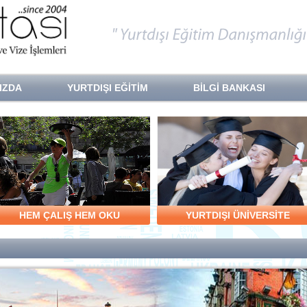
IZDA
YURTDIŞI EĞİTİM
BİLGİ BANKASI
HEM ÇALIŞ HEM OKU
YURTDIŞI ÜNİVERSİTE