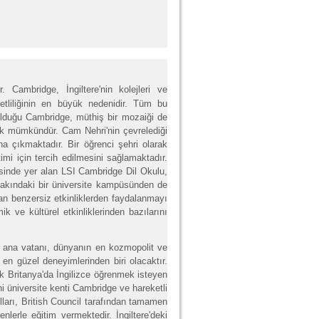
 Cambridge, İngiltere'nin kolejleri ve
ketliliğinin en büyük nedenidir. Tüm bu
olduğu Cambridge, müthiş bir mozaiği de
ak mümkündür. Cam Nehri'nin çevrelediği
a çıkmaktadır. Bir öğrenci şehri olarak
imi için tercih edilmesini sağlamaktadır.
esinde yer alan LSI Cambridge Dil Okulu,
yakındaki bir üniversite kampüsünden de
ılan benzersiz etkinliklerden faydalanmayı
k ve kültürel etkinliklerinden bazılarını
in ana vatanı, dünyanın en kozmopolit ve
n en güzel deneyimlerinden biri olacaktır.
ük Britanya'da İngilizce öğrenmek isteyen
hi üniversite kenti Cambridge ve hareketli
ulları, British Council tarafından tamamen
lerle eğitim vermektedir. İngiltere'deki