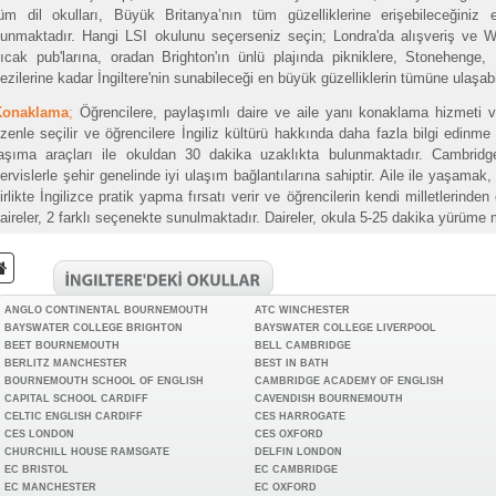
üm dil okulları, Büyük Britanya’nın tüm güzelliklerine erişebileceğiniz
unmaktadır. Hangi LSI okulunu seçerseniz seçin; Londra'da alışveriş ve W
ıcak pub'larına, oradan Brighton'ın ünlü plajında pikniklere, Stonehenge
ezilerine kadar İngiltere'nin sunabileceği en büyük güzelliklerin tümüne ulaşabil
Konaklama
;
Öğrencilere, paylaşımlı daire ve aile yanı konaklama hizmeti v
zenle seçilir ve öğrencilere İngiliz kültürü hakkında daha fazla bilgi edinme fı
aşıma araçları ile okuldan 30 dakika uzaklıkta bulunmaktadır. Cambridg
ervislerle şehir genelinde iyi ulaşım bağlantılarına sahiptir. Aile ile yaşamak, 
irlikte İngilizce pratik yapma fırsatı verir ve öğrencilerin kendi milletlerinden 
aireler, 2 farklı seçenekte sunulmaktadır. Daireler, okula 5-25 dakika yürüme 
ANGLO CONTINENTAL BOURNEMOUTH
ATC WINCHESTER
BAYSWATER COLLEGE BRIGHTON
BAYSWATER COLLEGE LIVERPOOL
BEET BOURNEMOUTH
BELL CAMBRIDGE
BERLITZ MANCHESTER
BEST IN BATH
BOURNEMOUTH SCHOOL OF ENGLISH
CAMBRIDGE ACADEMY OF ENGLISH
CAPITAL SCHOOL CARDIFF
CAVENDISH BOURNEMOUTH
CELTIC ENGLISH CARDIFF
CES HARROGATE
CES LONDON
CES OXFORD
CHURCHILL HOUSE RAMSGATE
DELFIN LONDON
EC BRISTOL
EC CAMBRIDGE
EC MANCHESTER
EC OXFORD