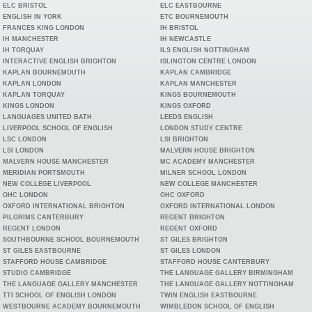
ELC BRISTOL
ELC EASTBOURNE
ENGLISH IN YORK
ETC BOURNEMOUTH
FRANCES KING LONDON
IH BRISTOL
IH MANCHESTER
IH NEWCASTLE
IH TORQUAY
ILS ENGLISH NOTTINGHAM
INTERACTIVE ENGLISH BRIGHTON
ISLINGTON CENTRE LONDON
KAPLAN BOURNEMOUTH
KAPLAN CAMBRIDGE
KAPLAN LONDON
KAPLAN MANCHESTER
KAPLAN TORQUAY
KINGS BOURNEMOUTH
KINGS LONDON
KINGS OXFORD
LANGUAGES UNITED BATH
LEEDS ENGLISH
LIVERPOOL SCHOOL OF ENGLISH
LONDON STUDY CENTRE
LSC LONDON
LSI BRIGHTON
LSI LONDON
MALVERN HOUSE BRIGHTON
MALVERN HOUSE MANCHESTER
MC ACADEMY MANCHESTER
MERIDIAN PORTSMOUTH
MILNER SCHOOL LONDON
NEW COLLEGE LIVERPOOL
NEW COLLEGE MANCHESTER
OHC LONDON
OHC OXFORD
OXFORD INTERNATIONAL BRIGHTON
OXFORD INTERNATIONAL LONDON
PILGRIMS CANTERBURY
REGENT BRIGHTON
REGENT LONDON
REGENT OXFORD
SOUTHBOURNE SCHOOL BOURNEMOUTH
ST GILES BRIGHTON
ST GILES EASTBOURNE
ST GILES LONDON
STAFFORD HOUSE CAMBRIDGE
STAFFORD HOUSE CANTERBURY
STUDIO CAMBRIDGE
THE LANGUAGE GALLERY BIRMINGHAM
THE LANGUAGE GALLERY MANCHESTER
THE LANGUAGE GALLERY NOTTINGHAM
TTI SCHOOL OF ENGLISH LONDON
TWIN ENGLISH EASTBOURNE
WESTBOURNE ACADEMY BOURNEMOUTH
WIMBLEDON SCHOOL OF ENGLISH