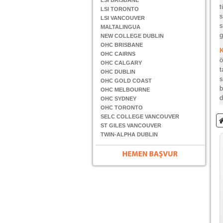
LSI BRISBANE
t
LSI TORONTO
s
LSI VANCOUVER
s
MALTALINGUA
g
NEW COLLEGE DUBLIN
OHC BRISBANE
OHC CAIRNS
ö
OHC CALGARY
t
OHC DUBLIN
s
OHC GOLD COAST
b
OHC MELBOURNE
d
OHC SYDNEY
OHC TORONTO
SELC COLLEGE VANCOUVER
ST GILES VANCOUVER
TWIN-ALPHA DUBLIN