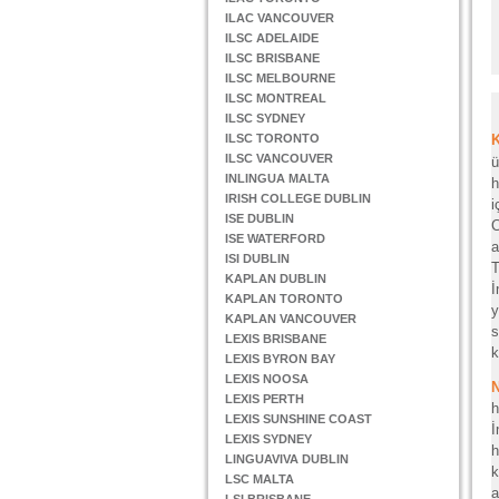
ILAC VANCOUVER
ILSC ADELAIDE
ILSC BRISBANE
ILSC MELBOURNE
ILSC MONTREAL
ILSC SYDNEY
ILSC TORONTO
ILSC VANCOUVER
ü
INLINGUA MALTA
h
IRISH COLLEGE DUBLIN
i
ISE DUBLIN
C
ISE WATERFORD
a
ISI DUBLIN
T
KAPLAN DUBLIN
İ
KAPLAN TORONTO
y
KAPLAN VANCOUVER
s
LEXIS BRISBANE
k
LEXIS BYRON BAY
LEXIS NOOSA
LEXIS PERTH
h
LEXIS SUNSHINE COAST
İ
LEXIS SYDNEY
h
LINGUAVIVA DUBLIN
k
LSC MALTA
a