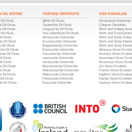
 Dil Okulu
Şili'de Dil Okulu
Ukrayna'da Üniversite
a Dil Okulu
Tayland'da Dil Okulu
Çalışma Olanakları
a Dil Okulu
Uruguay'da Dil Okulu
Work and Holiday Avus
 Dil Okulu
Yeni Zelanda'da Dil Okulu
Work and Travel Amer
Dil Okulu
Almanya'da Üniversite
Work and Study Dubai
a Dil Okulu
Avusturya'da Üniversite
Work and Study İrland
 Dil Okulu
Bulgaristan'da Üniversite
Work and Study Kana
'da Dil Okulu
Estonya'da Üniversite
Almanya Vizesi Evrakla
a'da Dil Okulu
Gürcistan'da Üniversite
Amerika Vizesi Evrakla
il Okulu
Letonya'da Üniversite
Avustralya Vizesi Evrak
Dil Okulu
Litvanya'da Üniversite
Avusturya Vizesi Evrak
a Dil Okulu
Macaristan'da Üniversite
Çin Vizesi Evrakları
il Okulu
Makedonya'da Üniversite
Fransa Vizesi Evraklar
de Dil Okulu
Malezya'da Üniversite
İngiltere Vizesi Evrakla
Dil Okulu
Polonya'da Üniversite
İrlanda Vizesi Evrakları
da Dil Okulu
Rusya'da Üniversite
İspanya Vizesi Evrakla