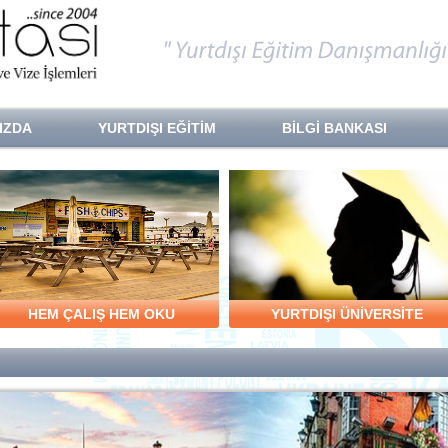
IZDA
YURTDIŞI EĞİTİM
BİLGİ BANKASI
HEM ÇALIŞ HEM OKU
YURTDIŞI ÜNİVERSİTE