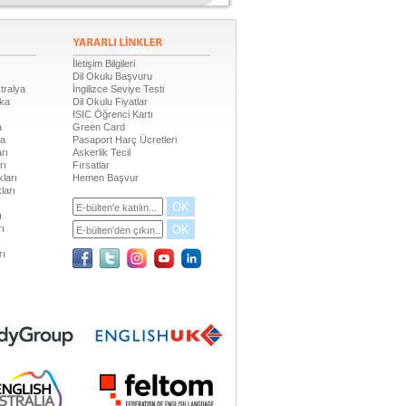
İletişim Bilgileri
Dil Okulu Başvuru
tralya
İngilizce Seviye Testi
ika
Dil Okulu Fiyatlar
ISIC Öğrenci Kartı
a
Green Card
da
Pasaport Harç Ücretleri
rı
Askerlik Tecil
rı
Fırsatlar
ları
Hemen Başvur
ları
OK
ı
OK
rı
rı