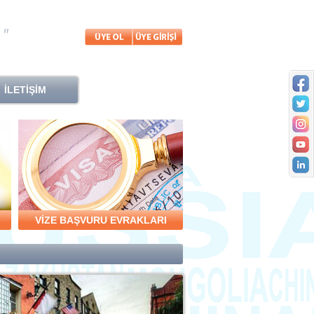
İLETİŞİM
VİZE BAŞVURU EVRAKLARI