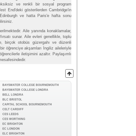
 eksiksiz ve renkli bir sosyal program
est End'deki gösterilerden Cambridge'in
, Edinburgh ve hatta Paris'e hafta sonu
irsiniz.
erilmektedir. Aile yanında konaklamalar,
rsatı sunar. Aile evleri genellikle, toplu
e, birçok otobüs güzergahı ve düzenli
bir öğrenciye akşamları İngiliz aileleriyle
öğrencilerle iletişimini azaltır. Paylaşımlı
mesafesindedir.
BAYSWATER COLLEGE BOURNEMOUTH
BAYSWATER COLLEGE LONDRA
BELL LONDRA
BLC BRISTOL
CAPITAL SCHOOL BOURNEMOUTH
CELT CARDIFF
CES LEEDS
CES WORTHING
EC BRIGHTON
EC LONDON
ELC BRIGHTON