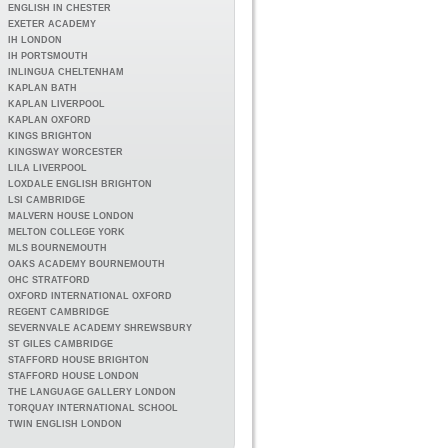
ENGLISH IN CHESTER
EXETER ACADEMY
IH LONDON
IH PORTSMOUTH
INLINGUA CHELTENHAM
KAPLAN BATH
KAPLAN LIVERPOOL
KAPLAN OXFORD
KINGS BRIGHTON
KINGSWAY WORCESTER
LILA LIVERPOOL
LOXDALE ENGLISH BRIGHTON
LSI CAMBRIDGE
MALVERN HOUSE LONDON
MELTON COLLEGE YORK
MLS BOURNEMOUTH
OAKS ACADEMY BOURNEMOUTH
OHC STRATFORD
OXFORD INTERNATIONAL OXFORD
REGENT CAMBRIDGE
SEVERNVALE ACADEMY SHREWSBURY
ST GILES CAMBRIDGE
STAFFORD HOUSE BRIGHTON
STAFFORD HOUSE LONDON
THE LANGUAGE GALLERY LONDON
TORQUAY INTERNATIONAL SCHOOL
TWIN ENGLISH LONDON