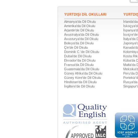
Almanya'da Dil Okulu
İrlanda'da
Amerika'da Dil Okulu
İskoçya'd
Arjantin'de Dil Okulu
İspanya'd
Avustralya'da Dil Okulu
İsviçre'de
Avusturya'da Dil Okulu
İtalya'da 
Bolivya'da Dil Okulu
Japonya'd
Çin'de Dil Okulu
Kanada'da
Dominik C.'de Dil Okulu
Kolombiya
Dubai'de Dil Okulu
Kosta Rik
Ekvador'da Dil Okulu
Küba'da D
Fransa'da Dil Okulu
Malta'da 
Guatemala'da Dil Okulu
Meksika'd
Güney Afrika'da Dil Okulu
Peru'da D
Güney Kore'de Dil Okulu
Portekiz'
Hindistan'da Dil Okulu
Rusya'da 
İngiltere'de Dil Okulu
Singapur'