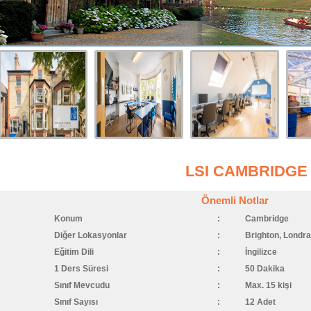
LSI CAMBRIDGE
Önemli Notlar
Konum
:
Cambridge
Diğer Lokasyonlar
:
Brighton, Londra
Eğitim Dili
:
İngilizce
1 Ders Süresi
:
50 Dakika
Sınıf Mevcudu
:
Max. 15 kişi
Sınıf Sayısı
:
12 Adet