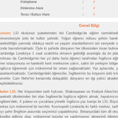
Kütüphane
:
√
Dinlenme Alanı
:
√
Teras / Bahçe Alanı
:
√
Genel Bilgi
Konum;
LSI okulunun şubelerinden biri Cambridge’de eğitim vermektedir.
niversitesiyle ünlü bir kültür şehridir. Yoğun öğrenci nüfusu şehrin hare
areketliliğin yanında oldukça nezih ve yaşam standartlarının üst seviyede 
çinde barındırmaktadır. Öyle ki şehirde dünyanın her ülkesinden insan bulm
ambridge Londra'ya 1 saat uzaklıkta olmanın getirdiği avantajla da ön plan
nılması da Cambridge'nin her yıl daha fazla öğrenci tarafından İngilizce eğit
ren istasyonuna ve hareketli kent merkezine yakın, sakin bir yerleşim bölg
ngilizce öğrenmek için mükemmel bir ortam sağlamaktadır. Yaz aylarında, 
ararlanılmaktadır. Cambridge'deki öğrenciler, İngiltere'nin bu köşesini ünlü k
everler. Cam Nehri'nin kenarında dolaşabilir, dünyanın en ilgi çekici akademi
eşfedebilirsiniz.
Neden LSI;
Her köşesinden tarih fışkıran, Shakespeare ve Kraliyet Ailesi'n
areketli ülkelerinden biri olan İngiltere'de İngilizce eğitimi almak, hayatınızı
ngiltere’deki, 4 şubesi ve çocuklara yönelik İngilizce yaz kampı ile LSI, Büy
erkes için mükemmel bir tercihtir. Kozmopolit Londra'da iki farklı merkez, tari
ıyı şehri Brighton arasında seçiminizi yapabilirsiniz. Britanya'daki tüm dil ok
kredite edilmiş olup, mükemmel tesisler ve yardımsever, deneyimli öğretmen