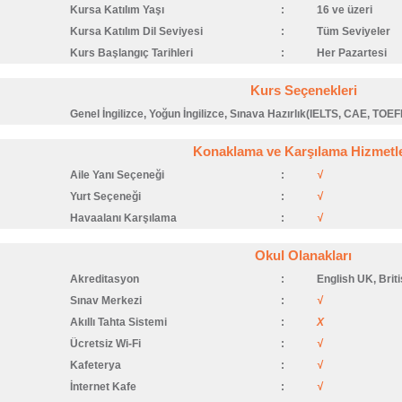
Kursa Katılım Yaşı
:
16 ve üzeri
Kursa Katılım Dil Seviyesi
:
Tüm Seviyeler
Kurs Başlangıç Tarihleri
:
Her Pazartesi
Kurs Seçenekleri
Genel İngilizce, Yoğun İngilizce, Sınava Hazırlık(IELTS, CAE, TOEFL)
Konaklama ve Karşılama Hizmetle
Aile Yanı Seçeneği
:
√
Yurt Seçeneği
:
√
Havaalanı Karşılama
:
√
Okul Olanakları
Akreditasyon
:
English UK, Brit
Sınav Merkezi
:
√
Akıllı Tahta Sistemi
:
X
Ücretsiz Wi-Fi
:
√
Kafeterya
:
√
İnternet Kafe
:
√