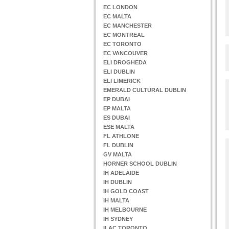
EC LONDON
EC MALTA
EC MANCHESTER
EC MONTREAL
EC TORONTO
EC VANCOUVER
ELI DROGHEDA
ELI DUBLIN
ELI LIMERICK
EMERALD CULTURAL DUBLIN
EP DUBAI
EP MALTA
ES DUBAI
ESE MALTA
FL ATHLONE
FL DUBLIN
GV MALTA
HORNER SCHOOL DUBLIN
IH ADELAIDE
IH DUBLIN
IH GOLD COAST
IH MALTA
IH MELBOURNE
IH SYDNEY
ILAC TORONTO