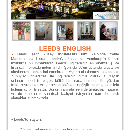
LEEDS ENGLISH
»
Leeds şehri kuzey İngiltere'nin tam kalbinde trenle
Manchester'a 1 saat, Londra'ya 2 saat ve Edinburgh'a 3 saat
uzaklıkta bulunmaktadır. Leeds İngiltere'nin en önemli iş ve
finansal merkezlerinden biridir. Şehirde 30'un üstünde ulusal ve
uluslararası banka bulunmaktadır. Ayrıca uluslararası havaalanı,
2 büyük üniversitesi ile İngiltere'nin nüfus olarak 3. büyük
şehridir. Leeds'te birçok kültür bir arada bulunur. Bu yüzden
farklı restoranlar ve yemek dükkânları değişik tat arayanlar için
bulunmaz bir fırsattır. Bunun yanında şehirde tiyatrolar, müzeler
ve de sinemalar sanatsal faaliyet isteyenler için de farklı
olanaklar sunmaktadır.
»
Leeds’te Yaşam;
Güvenli, arkadaş yanlısı ve bütçeye uygun