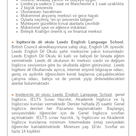
Londra’ya sadece 2 saat ve Manchester’a 1 saat uzaklıkta
2 büyük üniversite
Uluslararası havalimanı
Mükemmel alışveriş merkezi ve gece hayatı
Oylarla seçilmiş “en iyi üniversite bölgesi”
Muhteşem güzellikte kırsal alanlarla çevrilidir
Mükemmel spor ve eğlence imkânları
Birleşik Krallığın önemli iş ve finansal merkezi
»
Leeds English Language School
,
İngiltere'de dil okulu
British Council akreditasyonuna sahip olup, English UK üyesidir.
Leeds English Dil Okulu şehir merkezine yakın konumdadır.
Leeds English Dil Okulu iki katlı ve bahçeli bir binada eğitim
vermektedir. Leeds dil okulunun iki merkezi vardır ve değişen
İngilizce seviyenize göre bu okullarda eğitim görürsünüz. Leeds
İngiltere dil Okullarında ayrıca, internet erişimli bilgisayar odası,
geniş ve aydınlık öğrencilerin kendi başlarına çalışabilecekleri
çalışma odası, bahçe ve de yemek yiyip dinlenebilecekleri
alanlar bulunmaktadır.
»
Leeds English Language School
,
genel
İngiltere'de dil okulu
İngilizce, IELTS Sınav Hazırlık, Akademik İngilizce ve İş
İngilizcesi kursları vermektedir. Dersler haftada 25 saattir. Genel
İngilizce dersleri her Pazartesi başlamaktadır. Başlangıç
seviyesindeki öğrenciler için de Genel İngilizce sınıfları
açılmaktadır. IELTS sınav hazırlık, İş İngilizcesi ve Akademik
İngilizce kurslarına minimum Intermediate (orta) seviyedeki
öğrenciler katılabilmektedir. Minimum yaş 16’dır. Sınıflar en
fazla 14 kişiliktir.