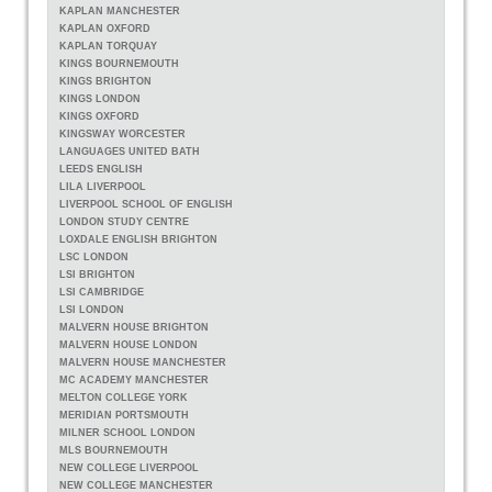
KAPLAN MANCHESTER
KAPLAN OXFORD
KAPLAN TORQUAY
KINGS BOURNEMOUTH
KINGS BRIGHTON
KINGS LONDON
KINGS OXFORD
KINGSWAY WORCESTER
LANGUAGES UNITED BATH
LEEDS ENGLISH
LILA LIVERPOOL
LIVERPOOL SCHOOL OF ENGLISH
LONDON STUDY CENTRE
LOXDALE ENGLISH BRIGHTON
LSC LONDON
LSI BRIGHTON
LSI CAMBRIDGE
LSI LONDON
MALVERN HOUSE BRIGHTON
MALVERN HOUSE LONDON
MALVERN HOUSE MANCHESTER
MC ACADEMY MANCHESTER
MELTON COLLEGE YORK
MERIDIAN PORTSMOUTH
MILNER SCHOOL LONDON
MLS BOURNEMOUTH
NEW COLLEGE LIVERPOOL
NEW COLLEGE MANCHESTER